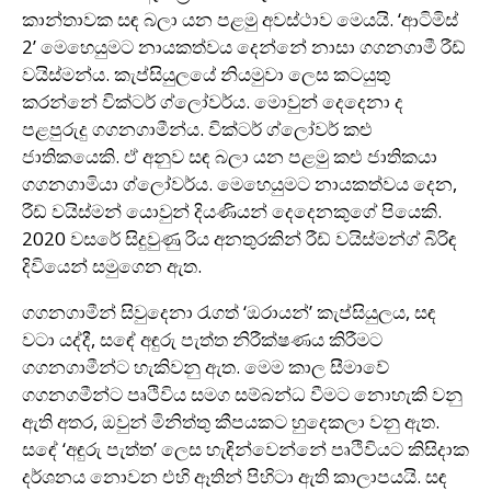
කාන්තාවක සඳ බලා යන පළමු අවස්ථාව මෙයයි. ‘ආටිමිස්
2’ මෙහෙයුමට නායකත්වය දෙන්නේ නාසා ගගනගාමී රීඩ්
වයිස්මන්ය. කැප්සියුලයේ නියමුවා ලෙස කටයුතු
කරන්නේ වික්ටර් ග්ලෝවර්ය. මොවුන් දෙදෙනා ද
පළපුරුදු ගගනගාමීන්ය. වික්ටර් ග්ලෝවර් කළු
ජාතිකයෙකි. ඒ අනුව සඳ බලා යන පළමු කළු ජාතිකයා
ගගනගාමියා ග්ලෝවර්ය. මෙහෙයුමට නායකත්වය දෙන,
රීඩ් වයිස්මන් යොවුන් දියණියන් දෙදෙනකුගේ පියෙකි.
2020 වසරේ සිදුවුණු රිය අනතුරකින් රීඩ් වයිස්මන්ග් බිරිඳ
දිවියෙන් සමුගෙන ඇත.
ගගනගාමීන් සිවුදෙනා රැගත් ‘ඔරායන්’ කැප්සියුලය, සඳ
වටා යද්දී, සඳේ අඳුරු පැත්ත නිරීක්ෂණය කිරීමට
ගගනගාමීන්ට හැකිවනු ඇත. මෙම කාල සීමාවේ
ගගනගමීන්ට පෘථිවිය සමග සම්බන්ධ වීමට නොහැකි වනු
ඇති අතර, ඔවුන් මිනිත්තු කීපයකට හුදෙකලා වනු ඇත.
සඳේ ‘අඳුරු පැත්ත’ ලෙස හැඳින්වෙන්නේ පෘථිවියට කිසිදාක
දර්ශනය නොවන එහි ඈතින් පිහිටා ඇති කාලාපයයි. සඳ