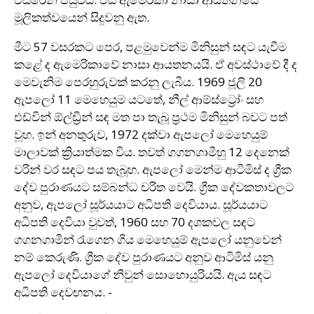
මූලිකත්වයෙන් සිදුවනු ඇත.
මීට 57 වසරකට පෙර, පළමුවෙන්ම මිනිසුන් සඳට යැවීම
කළේ ද ඇමෙරිකාවේ නාසා ආයතනයයි. ඒ අවස්ථාවේ දී ද
මෙවැනිම පෙරහුරුවක් කරනු ලැබීය. 1969 ජූලි 20
ඇපලෝ 11 මෙහෙයුම යටතේ, නීල් ආම්ස්ට්‍රෝං සහ
එඩ්වින් ඕල්ඩ්‍රින් සඳ මත පා තැබූ ප්‍රථම මිනිසුන් බවට පත්
වූහ. ඉන් අනතුරුව, 1972 දක්වා ඇපලෝ මෙහෙයුම්
මාලාවක් ක්‍රියාත්මක විය. තවත් ගගනගාමීහු 12 දෙනෙක්
වරින් වර සඳට පය තැබූහ. ඇපලෝ මෙන්ම ආටිමිස් ද ග්‍රීක
දේව පුරාණයට සම්බන්ධ චරිත වෙයි. ග්‍රීක දේවකතාවලට
අනුව, ඇපලෝ සූර්යයාට අධිපති දෙවියාය. සූර්යයාට
අධිපති දෙවියා වුවත්, 1960 සහ 70 දශකවල සඳට
ගගනගාමීන් රැගෙන ගිය මෙහෙයුම් ඇපලෝ යනුවෙන්
නම් කෙරුණි. ග්‍රීක දේව පුරාණයට අනුව ආටිමිස් යනු
ඇපලෝ දෙවියාගේ නිවුන් සොහොයුරියයි. ඇය සඳට
අධිපති දෙවඟනය. -