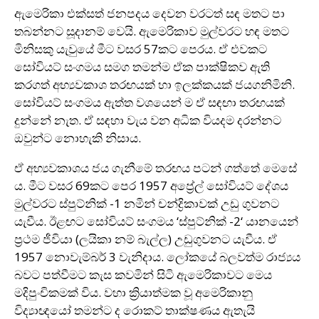
ඇමෙරිකා එක්සත් ජනපදය දෙවන වරටත් සඳ මතට පා
තබන්නට සූදානම් වෙයි. ඇමෙරිකාව මුල්වරට හඳ මතට
මිනිසකු යැවුයේ මීට වසර 57කට පෙරය. ඒ එවකට
සෝවියට් සංගමය සමග තමන්ම ඒක පාක්ෂිකව ඇති
කරගත් අභ්‍යවකාශ තරඟයක් හා ඉලක්කයක් ජයගනිමිනි.
සෝවියට් සංගමය ඇත්ත වශයෙන් ම ඒ සඳඟා තරඟයක්
දුන්නේ නැත. ඒ සඳහා වැය වන අධික වියදම දරන්නට
ඔවුන්ට නොහැකි නිසාය.
ඒ අභ්‍යවකාශය ජය ගැනීමේ තරඟය පටන් ගත්තේ මෙසේ
ය. මීට වසර 69කට පෙර 1957 අප්‍රේල් සෝවියට් දේශය
මුල්වරට ස්පුට්නික් -1 නමින් චන්ද්‍රිකාවක් උඩු ගුවනට
යැවීය. ඊළඟට සෝවියට් සංගමය ‘ස්පුට්නික් -2‘ යානයෙන්
ප්‍රථම ජීවියා (ලයිකා නම් බැල්ල) උඩුගුවනට යැවීය. ඒ
1957 නොවැම්බර් 3 වැනිදාය. ලෝකයේ බලවත්ම රාජ්‍යය
බවට පත්වීමට කැස කවමින් සිටි ඇමෙරිකාවට මෙය
මදිපුංචිකමක් විය. වහා ක්‍රියාත්මක වූ අමෙරිකානු
විද්‍යාඥයෝ තමන්ට ද රොකට් තාක්ෂණය ඇතැයි