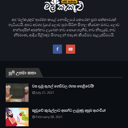
අප ‘මල්කැකුළු’ ආරම්භ කළේ නොමිලයේ කෙරෙන ප‍්‍රජා සත්කාරයක්
හැටියටයි. අපට අවශ්‍ය වූයේ ලොව පුරා සිටින සිංහල කියවන ඔබට, ලොව
නන්දෙසින් අසන්නට ලැබෙන නව සොයා ගැනීම්, නව නිපැයුම්, නව
නිර්මාණ, ආදිය පිළිබඳව සිංහලෙන් එසැණ කියවීමට සැලැස්වීමටයි.
සූෆි උපමා කතා
වස දැමූ ඇපල් ගෙඩිවල රහස හෙළිවෙයි!
July 21, 2021
කූඩුවේ කුරුල්ලාට අසන්ට ලැබුණු අසුබ ආරංචිය!
February 08, 2021