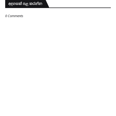
අදහසක් පළ කරන්න
0 Comments