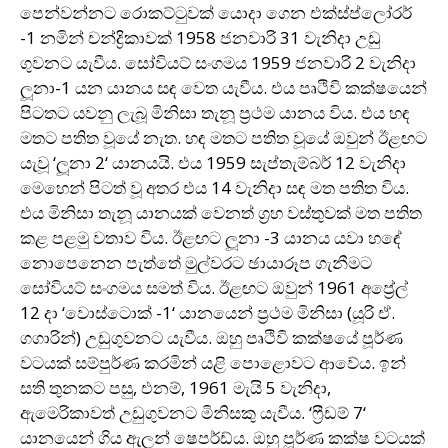
පෙන්වන්නට රොකට්ටුවක් යොදා ගෙන එක්ස්ප්ලෝරර්
-1 නමින් චන්ද්‍රිකාවක් 1958 ජනවාරි 31 වැනිදා උඩු
ගුවනට යැවීය. සෝවියට් සංගමය 1959 ජනවාරි 2 වැනිදා
ලූනා-1 යන යානය සඳ වෙත යැවීය. එය පෘථිවි කක්ෂයෙන්
පිටතට යවනු ලැබූ මිනිසා තැනූ ප්‍රථම යානය විය. එය හඳ
මතට පතිත වූයේ නැත. හඳ මතට පතිත වූයේ ඔවුන් ඊළඟට
යැවූ ‘ලූනා 2‘ යානයයි. එය 1959 සැප්තැම්බර් 12 වැනිදා
මෙහෙන් පිටත් වූ අතර එය 14 වැනිදා සඳ මත පතිත විය.
එය මිනිසා තැනූ යානයක් වෙනත් ග්‍රහ වස්තුවක් මත පතිත
කළ පළමු වතාව විය. ඊළඟට ලූනා -3 යානය යවා හඳේ
නොපෙනෙන පැත්තේ මුල්වරට ඡායාරූප ගැනීමට
සෝවියට් සංගමය සමත් විය. ඊළඟට ඔවුන් 1961 අප්‍රේල්
12 දා ‘වොස්ටොක් -1‘ යානයෙන් ප්‍රථම මිනිසා (යූරි ඒ.
ගගාරින්) උඩුගුවනට යැවීය. ඔහු පෘථිවි කක්ෂයේ පූර්ණ
වටයක් සම්පුර්ණ කරමින් යළි පොළොවට ආවේය. ඉන්
සති තුනකට පසු, එනම්, 1961 මැයි 5 වැනිදා,
ඇමෙරිකාවත් උඩුගුවනට මිනිසකු යැවීය. ‘ෆ්‍රීඩම් 7‘
යානයෙන් ගිය ඇලන් ෂෙපර්ඩ්ය. ඔහු පූර්ණ කක්ෂ වටයක්