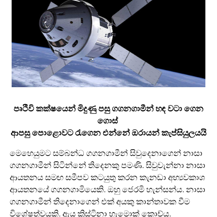
පෘථිවි කක්ෂයෙන් මිදුණු පසු ගගනගාමීන් හඳ වටා ගෙන
ගොස්
ආපසු පොළොවට රැගෙන එන්නේ ඔරායන් කැප්සියුලයයි
මෙහෙයුමට සම්බන්ධ ගගනගාමීන් සිවුදෙනාගෙන් නාසා
ගගනගාමීන් සිටින්නේ තිදෙනකු පමණි. සිවුවැන්නා නාසා
ආයතනය සමඟ සමීපව කටයුතු කරන කැනඩා අභ්‍යවකාශ
ආයතනයේ ගගනගාමියෙකි. ඔහු ජෙරමි හැන්සන්ය. නාසා
ගගනගාමීන් තිදෙනාගෙන් එක් අයකු කාන්තාවක වීම
විශේෂත්වයකි. ඇය ක්‍රිස්ටිනා හැමොක් කොච්ය.