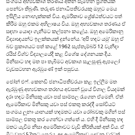
සංගමය අභ්‍යවකාශ තරණය අතින් සෑහෙන ප්‍රගතියක්
පෙන්වා තිබුණි. තරුණ ජනාධිපතිවරයකු ඔහුට මෙය
ඉසිලිය නොහැක්කක් විය. ඇමරිකාව ශ්‍රේෂ්ඨත්වයට පත්
කිරීම ඔහු එකම අභිලාෂය විය. ඔහු අභ්‍යවකාශ තරණය ඒ
සඳහා යොදා ගැනීමට කල්පනා කළේය. ඔහු අමෙරිකානු
විද්‍යාඥයන්ට ඉලක්කයක් දුන්නේය. ‘අපි හඳට යමු‘ ඔහු ඒ
බව ප්‍රකාශයට පත් කළේ 1962 සැප්තැම්බර් 12 වැනිදා
රයිස් විශ්ව විද්‍යාලයේදී කළ විශේෂ දේශනයක දීය.
මිනිසාට හඳ මත පා තැබීමට අවකාශ සැලසුණු ඇපලෝ
වැඩසටහන ඇරඹුණේ ඉක් පසුවය.
ජෝන් එෆ්. කෙනඩි ජනාධිපතිවරයා කළ ඉල්ලීම මත
ඇරඹුණු අභ්‍යවකාශ තරඟය අවසන් වූයේ විශාල වියදමක්
දරා හඳට මිනිසකු යවා පස් සාම්පල රැගෙන ඒමෙනි. ඒත්
ඇමෙරිකාව මිනිසකු යවා පස් එකතු කරද්දී සෝවියට්
සංගමය ලූනා යානයක් හඳමතට යවා රෝබවකු මගින් පස්
සාම්පල එකතු කර ගෙන්වා ගත්තේ ය. එහි දී මිනිසකු හඳ
මතට යැවීම නිසා අමෙරිකාවට වැඩි කීර්තියක් අත් විය. ඒ
මීට වසර 57කට පෙරය. අද ඇමෙරිකාව දෙවන වරටත්