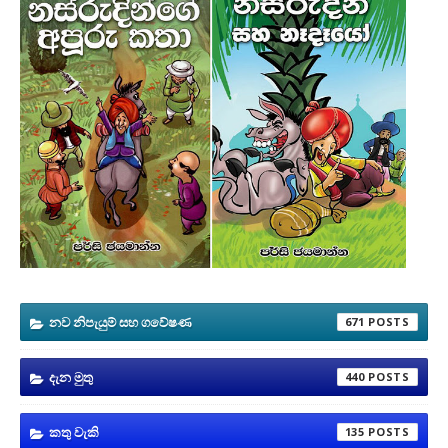
නව නිපැයුම් සහ ගවේෂණ
671
දැන මුතු
440
කතු වැකි
135