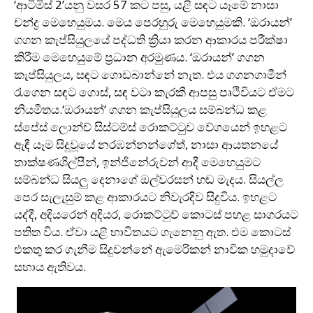
‘ආටිමිස් 2’යනු වසර 57 කට පසු, යළි සඳට යෑමේ නාසා
චන්ද්‍ර මෙහෙයුමය. මෙය පෙරහුරු මෙහෙයුමකි. ‘ඔරායන්’
ගගන කැප්සියුලයේ පද්ධති ක්‍රියා කරන ආකාරය පරීක්ෂා
කිරීම මෙහෙයුමේ ප්‍රධාන අරමුණය. ‘ඔරායන්’ ගගන
කැප්සියුලය, සඳට ගොඩබාන්නේ නැත. එය ගගනගාමීන්
රැගෙන සඳට ගොස්, සඳ වටා කැරකී ආපසු පෘථිවියට ඒමට
නියමිතය.‘ඔරායන්’ ගගන කැප්සියුලය සම්බන්ධ කළ
ස්පේස් ලොන්ච් සිස්ටම්ස් රොකට්ටුව වේගයෙන් ඉහළට
ඇඳී යෑම සිදුවූයේ නරඹන්නන්ගේත්, නාසා ආයතනයේ
තාක්ෂණශිල්පීන්, ඉන්ජිනේරුවන් ආදී මෙහෙයුමට
සම්බන්ධ සියලු දෙනාගේ ඔල්වරසන් හඬ මැදය. සියල්ල
පෙර සැලැසුම් කළ ආකාරයට නිවැරදිව සිදුවිය. ඉහළට
යද්දී, අදියරෙන් අදියර, රොකට්ටුව් කොටස් පහළ සාගරයට
පතිත විය‍. ඒවා යළි භාවිතයට ගැනෙනු ඇත. එම කොටස්
එකතු කර ගැනීම සිදුවන්නේ ඇමෙරිකන් නාවික හමුදාවේ
සහාය ඇතිවය.