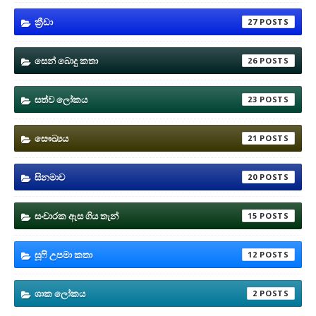
ක්‍රීඩා
27
සෙන් බොදු කතා
26
සත්ව ලෝකය
23
සෞඛ්‍යය
21
සිනමාව
20
සංචාරක ඇස ගිය තැන්
15
සූෆි උපමා කතා
12
ශාක ලෝකය
2