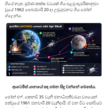
ගියේ නැත. පූර්ණ කක්ෂ වටයක් ගිය පළමු ඇමරිකානුවා
වූයේ 1962 පෙබරවාරි 20 දා උඩුගුවනට ගිය ජෝන්
ග්ලෙන්ය.
ආටෙමීස් යානයේ සඳ ගමන සිදු වන්නේ මෙසේය.
ජෝන් එෆ්. කෙනඩි 35 වැනි ජනාධිපතිවරයා වශයෙන්
පත්වූයේ 1961 ජනවාරි 20 වැනිදායි. ඒ වන විට සෝවියට්