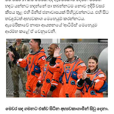
හඳට යන්නට හදන්නේ පා තබන්නටම නොව ඉදිරි වසර
කීපය තුළ එහි මිනිස් ජනාවාසයක් පිහිටුවන්නටය. එහි සිට
තවදුරටත් අභ්‍යවකාශ මෙහෙයුම් කරන්නටය.
ඇමෙරිකාවේ නාසා ආයතනයේ ‘ආටිමිස්‘ මෙහෙයුම
ආරම්භ කළේ ඒ වෙනුවෙනි.
මෙවර සඳ ගමනට එක්ව සිටින අභ්‍යවකාගාමීන් සිවු දෙනා.