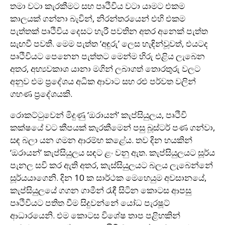
තමා වටා කැරකීමට සහ පෘථිවිය වටා යාමට එකම
කාලයක් ගන්නා බැවින්, නිරන්තරයෙන් එහි එකම
පැත්තක් පෘථිවිය දෙසට හැරී පවතින අතර අනෙක් පැත්ත
සැඟවී පවතී. මෙම පැත්ත ‘අඳුරු’ ලෙස හැඳින්වූවත්, එයටද
පෘථිවියට පෙනෙන පැත්තට මෙන්ම හිරු එළිය ලැබෙන
අතර, අභ්‍යවකාශ යානා මගින් ලබාගත් තොරතුරු වලට
අනුව එම ප්‍රදේශය අධික ආවාට සහ රළු පර්වත වලින්
ගහණ ප්‍රදේශයකි.
රොකට්ටුවෙන් මිදුණු ‘ඔරායන්’ කැප්සියුලය, පෘථිවි
කක්ෂයේ වට කීපයක් කැරකීමෙන් පසු බූස්ටර් පණ ගන්වා,
සඳ බලා යන ගමන ආරම්භ කළේය. තව දින හයකින්
‘ඔරායන්’ කැප්සියුලය සඳට ළං වනු ඇත. කැප්සියුලයට සූර්ය
පැනල සවි කර ඇති අතර, කැස්සියුලයට බලය ලැබෙන්නේ
සූර්යයාගෙනි. දින 10 ක සාර්ථක මෙහෙයුම අවසානයේ,
කැප්සියුලයේ ගගන ගාමීන් රැඳී සිටින කොටස ආපසු
පෘථිවියට පතිත වීම සිදුවන්නේ යෝධ පැරෂූට්
ආධාරයෙනි. එම කොටස විශේෂ තාප පළිහකින්