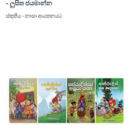
- ලුසිත ජයමාන්න
ස්තුතිය - නාසා ආයතනයට