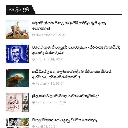
ජනප්‍රිය ලිපි
සතුන්ට කියන සිංහල හා ඉංග්‍රීසි නම්වල ඇති අපූරු
වෙනස්කම්!
November 28, 2020
වත්මන් ළමා ගී පරපුරේ ආරම්භකයා - ශී‍්‍ර රූපදේව කවීන්ද්‍ර
ආනන්ද රාජකරුණා
February 14, 2012
පෘථිවියේ උපත, ලෝකයේ ආදීතම ජීවියා සහ ජීවයේ
ආරම්භය : පරිණාමයේ කතාව 1
February 15, 2012
ශ්‍රී ලංකාවේ ප්‍රථම සිංහල නවකතාව කුමක් ද?
September 22, 2020
සිංහල සිනමාව හා බැඳුණු විස්මිත තොරතුරු
April 21, 2019