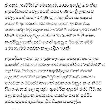
ඒ අනුව, ‘ආටිමිස් 2’ මෙහෙයුම, 2026 අප්‍රේල් 2 වැනිදා
ඇමෙරිකාවේ වේලාවෙන් සවස 6.35 ට (ශ්‍රී ලංකාවේ
වේලාවෙන් පාන්දර 4.05 ට), ෆ්ලොරීඩා ජනපදයේ
කෙනඩි අභ්‍යවකාශ මධ්‍යස්ථානයෙන් ආරම්භ විය.
ගගනගාමීහු සිවු දෙනෙක් ‘ආටිමිස් 2’ මෙහෙයුමට එක් වී
සිටිති. ඔවුන් සඳ බලා යන්නේ ‘ඔරායන්’ නමැති ගගන
කැප්සියුලයෙනි. සඳට ගොස් ආපසු පැමිණෙන මෙම
මෙහෙයුමට ගතවන කාලය දින 10 කි.
ඇමෙරිකා ඉරාන යුද ගැටුම් මැද, සුළු මොහොතකට, අප
කාගේත් අවධානය වෙනතකට යොමු කිරීමට ‘ආටිමිස් 2’ ට
හැකි විය. ‘ඔරායන්’ ගගන කැප්සියුලය රැගත් ස්පේස්
ලොන්ච් සිස්ටම්ස් රොකට්ටුව ෆ්ලොරීඩාවේ කෙනඩි
අභ්‍යවකාශ මධ්‍යස්ථානයෙන් ගුවන්ගත වනු දැක ගැනීමට
සිය ගණනක් ලොකු කුඩා ඇමෙරිකානුවෝ රැස්ව සිටියහ.
ලෝකයේ ප්‍රධාන මාධ්‍ය සෑම එකක්ම පාහේ සජීවීව
රොකට්ටුවේ ගුවන්ගත වීම විකාශය කළේය.