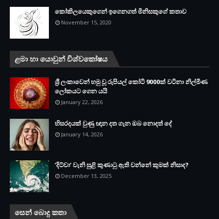
කෝකිලයෙකුගෙන් ඉගෙනගත් මිනිසකුගේ කතාව
November 15, 2020
ළමා හා යොවුන් විශ්වකෝෂය
ශ්‍රී ලංකාවෙන් හමු වූ රුපියල් කෝටි 9000ක් වටිනා නිල්මිණ
ලෝකයට ගෙන යයි
January 22, 2026
හිසරදයක් වුණු ඥාන දත ගැන ඔබ නොදත් දේ
January 14, 2026
‘දිට්වා‘ වැනි සුළි කුණාටු ඇති වන්නේ කුමක් නිසාද?
December 13, 2025
සෙන් බොදු කතා