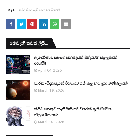
Tags:
නව නිපැයුම් සහ ගවේෂණ
මෙවැනි තවත් ලිපි...
ඇමෙරිකාව සඳ මත ජනපදයක් පිහිටුවන සැලැස්මක්
අරඹයි!
April 04, 2026
තාරකා විද්‍යාඥයන් විස්මයට පත් කළ නව ග්‍රහ මණ්ඩලයක්!
March 19, 2026
කිසිම සතකුට නැති මිනිසාට විතරක් ඇති විස්මිත
නියුරෝනයක්!
March 07, 2026