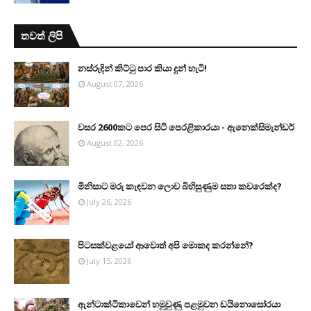
තවත් ලිපි
නස්රුදින් කිට්ටු පාර කියා දුන් හැටි!
August 07, 2026
වසර 2600කට පෙර සිටි පෙරළිකාරයා - ඇනෙක්සිමැන්ඩර්
August 02, 2026
මිනිසාට මරු කැඳවන ලොව බිහිසුණුම සතා කවරෙක්ද?
July 26, 2026
පිටසක්වළයෝ ආවොත් අපි මොකද කරන්නේ?
July 15, 2026
ඇන්ටාක්ටිකාවෙන් හමුවුණු පළමුවන ඩයිනොසෝරයා