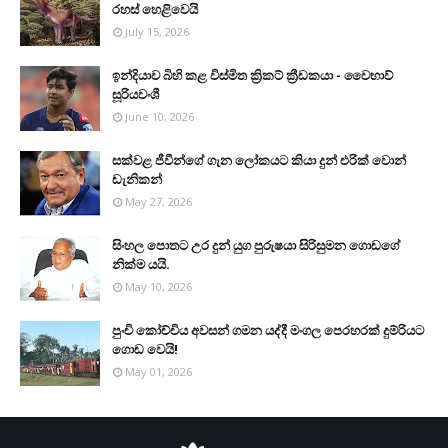
රහස් හෙළිවෙයි
July 15, 2026
ඉන්දියාව බිහි කළ විස්මිත ක්‍රිකට් ක්‍රීඩකයා - වෛභාව්
සූරියවංශී
June 10, 2026
සක්වළ ජීවීන්ගේ ගැන ලෝකයට කියා දුන් එරික් වොන්
ඩැනිකන්
May 27, 2026
සිංහල පොතට උර දුන් යුග පුරුෂයා සිරිසුමන ගොඩගේ
නික්ම යයි.
May 10, 2026
පුංචි කෝච්චිය අවසන් ගමන යද්දී මංගල පෙරහරක් දුම්රියට
ගොඩ වෙයි!
May 01, 2026