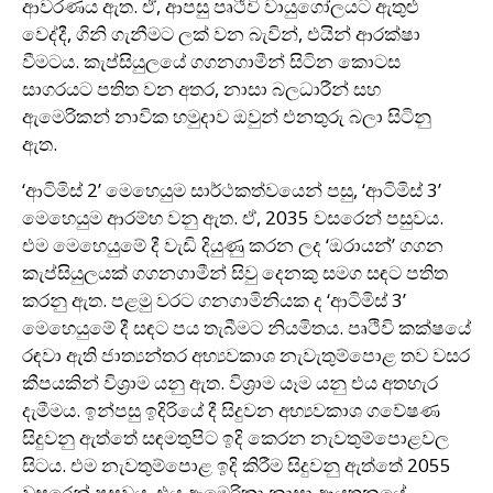
ආවරණය ඇත. ඒ, ආපසු පෘථිවි වායුගෝලයට ඇතුළු
වෙද්දී, ගිනි ගැනීමට ලක් වන බැවින්, එයින් ආරක්ෂා
වීමටය. කැප්සියුලයේ ගගනගාමීන් සිටින කොටස
සාගරයට පතිත වන අතර, නාසා බලධාරීන් සහ
ඇමෙරිකන් නාවික හමුදාව ඔවුන් එනතුරු බලා සිටිනු
ඇත.
‘ආටිමිස් 2’ මෙහෙයුම සාර්ථකත්වයෙන් පසු, ‘ආටිමිස් 3’
මෙහෙයුම ආරම්භ වනු ඇත. ඒ, 2035 වසරෙන් පසුවය.
එම මෙහෙයුමේ දී වැඩි දියුණු කරන ලද ‘ඔරායන්’ ගගන
කැප්සියුලයක් ගගනගාමීන් සිවු දෙනකු සමග සඳට පතිත
කරනු ඇත. පළමු වරට ගනගාමිනියක ද ‘ආටිමිස් 3’
මෙහෙයුමේ දී සඳට පය තැබීමට නියමිතය. පෘථිවි කක්ෂයේ
රඳවා ඇති ජාත්‍යන්තර අභ්‍යවකාශ නැවැතුම්පොළ තව වසර
කීපයකින් විශ්‍රාම යනු ඇත. විශ්‍රාම යෑම යනු එය අතහැර
දැමීමය. ඉන්පසු ඉදිරියේ දී සිදුවන අභ්‍යවකාශ ගවේෂණ
සිදුවනු ඇත්තේ සඳමතුපිට ඉදි කෙරන නැවතුම්පොළවල
සිටය. එම නැවතුම්පොළ ඉදි කිරීම සිදුවනු ඇත්තේ 2055
වසරෙන් පසුවය. එය ඇමෙරිකා නාසා ආයතනයේ