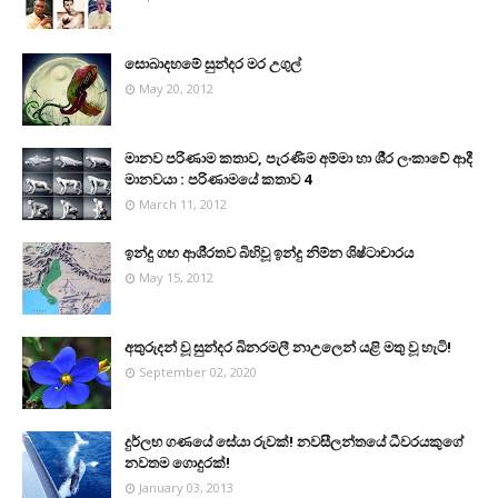
සොබාදහමේ සුන්දර මර උගුල්
May 20, 2012
මානව පරිණාම කතාව, පැරණිම අම්මා හා ශී‍්‍ර ලංකාවේ ආදී
මානවයා : පරිණාමයේ කතාව 4
March 11, 2012
ඉන්දු ගඟ ආශි‍්‍රතව බිහිවූ ඉන්දු නිම්න ශිෂ්ටාචාරය
May 15, 2012
අතුරුදන් වූ සුන්දර බිනරමලී නාඋ‍ලෙන් යළි මතු වූ හැටි!
September 02, 2020
දුර්ලභ ගණයේ සේයා රුවක්! නවසීලන්තයේ ධීවරයකුගේ
නවතම ගොදුරක්!
January 03, 2013