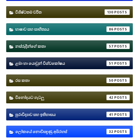
විශිෂ්ටතම චරිත
130
භාෂාව සහ සාහිත්‍යය
86
නස්රුදින්ගේ කතා
57
ළමා හා යොවුන් විශ්වකෝෂය
51
රස කතා
50
විනෝදයට ගැටලු
42
පුරාවිද්‍යාව සහ ඉතිහාසය
41
ලෝකයේ නොවිසඳුණු අබිරහස්
32