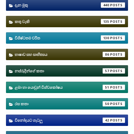
දැන මුතු
440
කතු වැකි
135
විශිෂ්ටතම චරිත
130
භාෂාව සහ සාහිත්‍යය
86
නස්රුදින්ගේ කතා
57
ළමා හා යොවුන් විශ්වකෝෂය
51
රස කතා
50
විනෝදයට ගැටලු
42