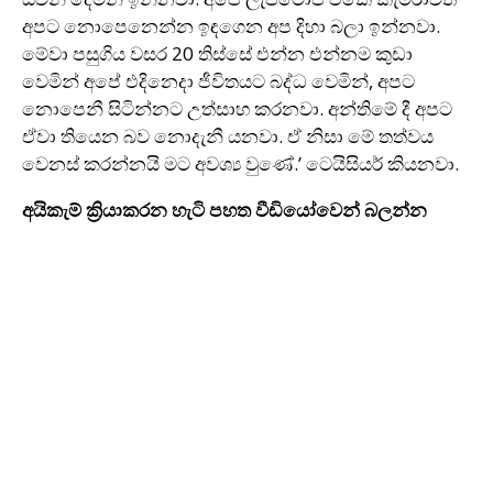
අපට නොපෙනෙන්න ඉඳගෙන අප දිහා බලා ඉන්නවා.
මේවා පසුගිය වසර 20 තිස්සේ එන්න එන්නම කුඩා
වෙ‍මින් අපේ එදිනෙදා ජීවිතයට බද්ධ වෙමින්, අපට
නොපෙනී සිටින්නට උත්සාහ කරනවා. අන්තිමේ දී අපට
ඒවා තියෙන බව නොදැනී යනවා. ඒ නිසා මේ තත්වය
වෙනස් කරන්නයි මට අවශ්‍ය වුණේ.’ ටෙයිසියර් කියනවා.
අයිකැම් ක්‍රියාකරන හැටි පහත වීඩියෝවෙන් බලන්න