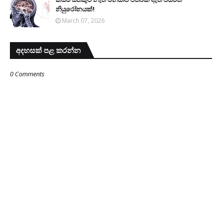
නියුරෝනයක්!
March 07, 2026
අදහසක් පළ කරන්න
0 Comments