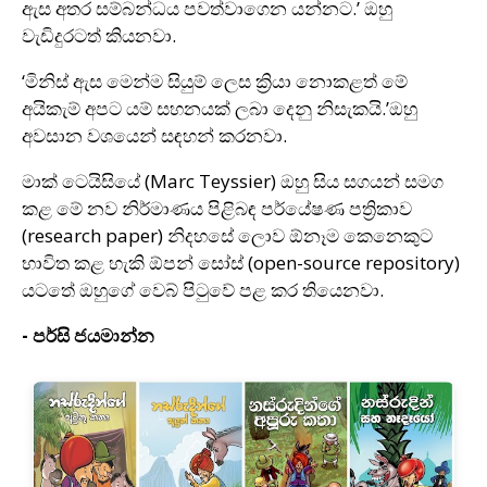
ඇස අතර සම්බන්ධය පවත්වාගෙන යන්නට.’ ඔහු
වැඩිදුරටත් කියනවා.
‘මිනිස් ඇස මෙන්ම සියුම් ලෙස ක්‍රියා නොකළත් මේ
අයිකැම් අපට යම් සහනයක් ලබා දෙනු නිසැකයි.’ඔහු
අවසාන වශයෙන් සඳහන් කරනවා.
මාක් ටෙයිසියේ (Marc Teyssier) ඔහු සිය සගයන් සමග
කළ මේ නව නිර්මාණය පිළිබඳ පර්යේෂණ පත්‍රිකාව
(research paper) නිදහසේ ලොව ඕනෑම කෙනෙකුට
භාවිත කළ හැකි ඕපන් සෝස් (open-source repository)
යටතේ ඔහුගේ වෙබ් පිටුවේ පළ කර තියෙනවා.
- පර්සි ජයමාන්න