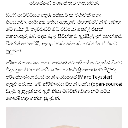
පර්යේෂණ අංශයේ නව නිපැයුමක්.
ඔබේ පාවිච්චියට අපූරු අයිකැම් කැමරාවක් තනා
තියෙනවා. සාමාන්‍ය මිනිස් ඇහැකට එහෙමපිටින් ම සමාන
මේ අයිකැම් කැමරාවට ඔබ වීඩියෝ කෝල් එකක්
ගන්නාතුරු ඔබ දෙස බලා සිටින්නට ඇස්පිල්ලන් ගහන්නට
විතරක් නෙවෙයි, ඇහැ එහාට මෙහාට හරවන්නත් එයට
පුලුවන්.
අයිකැම් කැමරාව තනා ඇත්තේ ජර්මනියේ සාර්ලන්ඩ් විශ්ව
විද්‍යාලයේ මානව-පරිගණක අන්තර්ක්‍රියාකාරකම් පිළිබඳ
පර්යේෂණාගාරයේ මාක් ටෙයිසියේ (Marc Teyssier)
ඇතුළු පිරිසක්. මේ නිර්මාණය ඕපන් සෝස් (open-source)
වලට ඇතුළත් කර ඇති නිසා ඔබටත් අවශ්‍ය නම් මෙය
ගෙදරදී හදා ගන්න පුලුවන්.