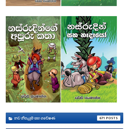
නව නිපැයුම් සහ ගවේෂණ
671