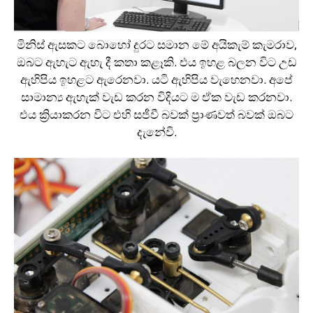
මිනිස් ඇසකට බොහෝ දුරට සමාන මේ අයිකැම් කැමරාව,
ඔබට ඇහැට ඇහැ දී කතා කළෑකි. එය ඉහළ බලන විට උඩ
ඇහිපිය ඉහළට ඇරෙනවා. යටි ඇහිපිය වැහෙනවා. අපේ
සාමාන්‍ය ඇහැක් වැඩ කරන විදියට ම ඒක වැඩ කරනවා.
එය ක්‍රියාකරන විට එහි සජීවී බවක් ප්‍රාණවත් බවක් ඔබට
දැනේවි.