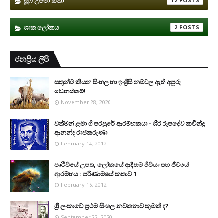
සූෆි උපමා කතා
12
ශාක ලෝකය
2
ජනප්‍රිය ලිපි
සතුන්ට කියන සිංහල හා ඉංග්‍රීසි නම්වල ඇති අපූරු
වෙනස්කම්!
November 28, 2020
වත්මන් ළමා ගී පරපුරේ ආරම්භකයා - ශී‍්‍ර රූපදේව කවීන්ද්‍ර
ආනන්ද රාජකරුණා
February 14, 2012
පෘථිවියේ උපත, ලෝකයේ ආදීතම ජීවියා සහ ජීවයේ
ආරම්භය : පරිණාමයේ කතාව 1
February 15, 2012
ශ්‍රී ලංකාවේ ප්‍රථම සිංහල නවකතාව කුමක් ද?
September 22, 2020