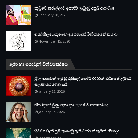
කූඩුවේ කුරුල්ලාට අසන්ට ලැබුණු අසුබ ආරංචිය!
February 08, 2021
කෝකිලයෙකුගෙන් ඉගෙනගත් මිනිසකුගේ කතාව
November 15, 2020
ළමා හා යොවුන් විශ්වකෝෂය
ශ්‍රී ලංකාවෙන් හමු වූ රුපියල් කෝටි 9000ක් වටිනා නිල්මිණ
ලෝකයට ගෙන යයි
January 22, 2026
හිසරදයක් වුණු ඥාන දත ගැන ඔබ නොදත් දේ
January 14, 2026
‘දිට්වා‘ වැනි සුළි කුණාටු ඇති වන්නේ කුමක් නිසාද?
December 13, 2025