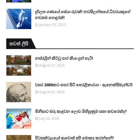
දුර්ලභ ගණයේ සේයා රුවක්! නවසීලන්තයේ ධීවරයකුගේ
නවතම ගොදුරක්!
January 03, 2013
තවත් ලිපි
නස්රුදින් කිට්ටු පාර කියා දුන් හැටි!
August 07, 2026
වසර 2600කට පෙර සිටි පෙරළිකාරයා - ඇනෙක්සිමැන්ඩර්
August 02, 2026
මිනිසාට මරු කැඳවන ලොව බිහිසුණුම සතා කවරෙක්ද?
July 26, 2026
පිටසක්වළයෝ ආවොත් අපි මොකද කරන්නේ?