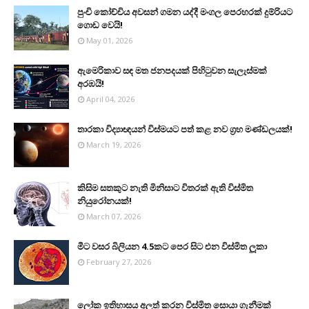
පුංචි කෝච්චිය අවසන් ගමන යද්දී මංගල පෙරහරක් දුම්රියට
ගොඩ වෙයි!
May 01, 2026
ඇමෙරිකාව සඳ මත ජනපදයක් පිහිටුවන සැලැස්මක්
අරඹයි!
April 04, 2026
තාරකා විද්‍යාඥයන් විස්මයට පත් කළ නව ග්‍රහ මණ්ඩලයක්!
March 19, 2026
කිසිම සතකුට නැති මිනිසාට විතරක් ඇති විස්මිත
නියුරෝනයක්!
March 07, 2026
මීට වසර බිලියන 4.5කට පෙර සිට එන විස්මිත ලූකා
February 27, 2026
ලෝක ඉතිහාසය අලුත් කරන විස්මිත සොයා ගැනීමක්