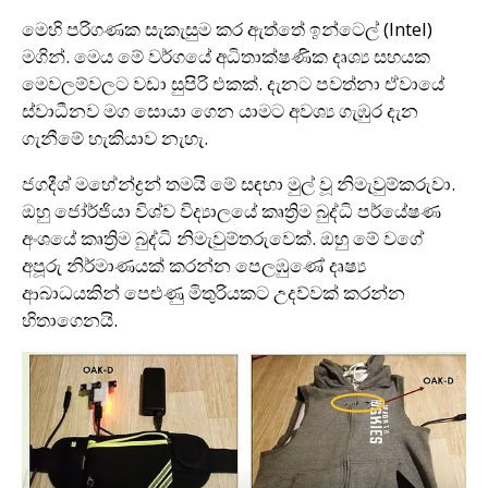
මෙහි පරිගණක සැකැසුම කර ඇත්තේ ඉන්ටෙල් (Intel)
මගින්. මෙය මේ වර්ගයේ අධිතාක්ෂණික දෘශ්‍ය සහයක
මෙවලම්වලට වඩා සුපිරි එකක්. දැනට පවත්නා ඒවායේ
ස්වාධීනව මග සොයා ගෙන යාමට අවශ්‍ය ගැඹුර දැන
ගැනීමේ හැකියාව නැහැ.
ජගදීශ් මහේන්ද්‍රන් තමයි මේ සඳහා මුල් වූ නිමැවුම්කරුවා.
ඔහු ජෝර්ජියා විශ්ව විද්‍යාලයේ කෘත්‍රිම බුද්ධි පර්යේෂණ
අංශයේ කෘත්‍රිම බුද්ධි නිමැවුම්තරුවෙක්. ඔහු මේ වගේ
අපූරු නිර්මාණයක් කරන්න පෙලඹුණේ දෘෂ්‍ය
ආබාධයකින් පෙළුණු මිතුරියකට උදව්වක් කරන්න
හිතාගෙනයි.