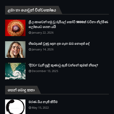
ළමා හා යොවුන් විශ්වකෝෂය
ශ්‍රී ලංකාවෙන් හමු වූ රුපියල් කෝටි 9000ක් වටිනා නිල්මිණ
ලෝකයට ගෙන යයි
January 22, 2026
හිසරදයක් වුණු ඥාන දත ගැන ඔබ නොදත් දේ
January 14, 2026
‘දිට්වා‘ වැනි සුළි කුණාටු ඇති වන්නේ කුමක් නිසාද?
December 13, 2025
සෙන් බොදු කතා
මරණ බිය නැති කිරීම
May 15, 2022