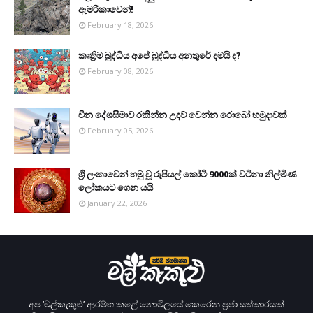
ඇමරිකාවෙන්!
February 18, 2026
කෘත්‍රිම බුද්ධිය අපේ බුද්ධිය අනතුරේ දමයි ද?
February 08, 2026
චීන දේශසීමාව රකින්න උදව් වෙන්න රොබෝ හමුදාවක්
February 05, 2026
ශ්‍රී ලංකාවෙන් හමු වූ රුපියල් කෝටි 9000ක් වටිනා නිල්මිණ
ලෝකයට ගෙන යයි
January 22, 2026
අප ‘මල්කැකුළු’ ආරම්භ කළේ නොමිලයේ කෙරෙන ප‍්‍රජා සත්කාරයක්