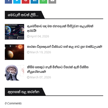
මෙවැනි තවත් ලිපි...
ඇමෙරිකාව සඳ මත ජනපදයක් පිහිටුවන සැලැස්මක්
අරඹයි!
April 04, 2026
තාරකා විද්‍යාඥයන් විස්මයට පත් කළ නව ග්‍රහ මණ්ඩලයක්!
March 19, 2026
කිසිම සතකුට නැති මිනිසාට විතරක් ඇති විස්මිත
නියුරෝනයක්!
March 07, 2026
අදහසක් පළ කරන්න
0 Comments