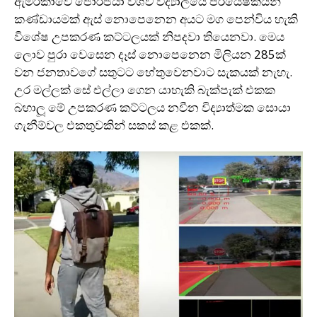
ඇමරිකාවේ ජෝර්ජියා විශ්ව විද්‍යාලයේ පර්යේෂකයන්
කණ්ඩායමක් ඇස් නොපෙනෙන අයට මග පෙන්විය හැකි
විශේෂ උපකරණ කට්ටලයක් නිපදවා තියෙනවා. මෙය
ලොව පුරා වෙසෙන දෑස් නොපෙනෙන මිලියන 285ක්
වන ජනතාවගේ සතුටට හේතුවෙනවාට සැකයක් නැහැ.
උර මල්ලක් සේ එල්ලා ගෙන යාහැකි බැක්පැක් එකක
බහාලූ මේ උපකරණ කට්ටලය නවීන විද්‍යාත්මක සොයා
ගැනීම්වල එකතුවකින් සකස් කළ එකක්.