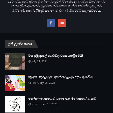
හැටියටයි. අපට අවශ්‍ය වූයේ ලොව පුරා සිටින සිංහල කියවන ඔබට, ලොව
නන්දෙසින් අසන්නට ලැබෙන නව සොයා ගැනීම්, නව නිපැයුම්, නව
නිර්මාණ, ආදිය පිළිබඳව සිංහලෙන් එසැණ කියවීමට සැලැස්වීමටයි.
සූෆි උපමා කතා
වස දැමූ ඇපල් ගෙඩිවල රහස හෙළිවෙයි!
July 21, 2021
කූඩුවේ කුරුල්ලාට අසන්ට ලැබුණු අසුබ ආරංචිය!
February 08, 2021
කෝකිලයෙකුගෙන් ඉගෙනගත් මිනිසකුගේ කතාව
November 15, 2020