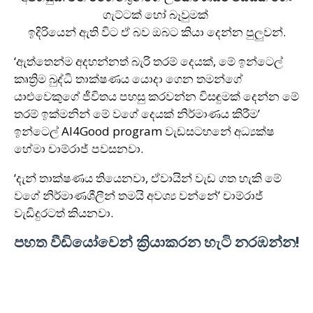
ගැට්ටක් හෝ බෑවුමක්
ඉදිරියෙන් ඇති විට ඒ බව ඔබට කියා දෙන්න පුලුවන්.
‘ඇත්තෙන්ම අදහන්නත් බැරි තරම් දෙයක්, මේ ඉන්ටෙල්
කෘත්‍රිම බුද්ධි තාක්ෂණය යොදා ගෙන තමන්ගේ
යාළුවෙකුගේ ජීවිතය පහසු කරවන්න විසඳුමක් දෙන්න මේ
තරම් ඉක්මනින් මේ වගේ දෙයක් නිර්මාණය කිරීම’
ඉන්ටෙල් AI4Good program වැඩසටහනේ අධ්‍යක්ෂ
හේමා චාම්රාජ් පවසනවා.
‘දැන් තාක්ෂණය තියෙනවා, ඒවායින් වැඩ ගත හැකි මේ
වගේ නිර්මාණශීලීන් තමයි අවශ්‍ය වන්නේ’ චාම්රාජ්
වැඩිදුරටත් කියනවා.
පහත වීඩියෝවෙන් ක්‍රියාකරන හැටි නරඹන්න!