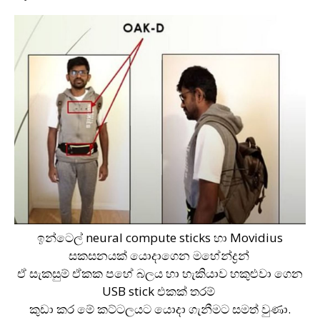
ඉන්ටෙල් neural compute sticks හා Movidius
සකසනයක් යොදාගෙන මහේන්ද්‍රන්
ඒ සැකසුම් ඒකක පහේ බලය හා හැකියාව හකුළුවා ගෙන
USB stick එකක් තරම්
කුඩා කර මේ කට්ටලයට යොදා ගැනීමට සමත් වුණා.