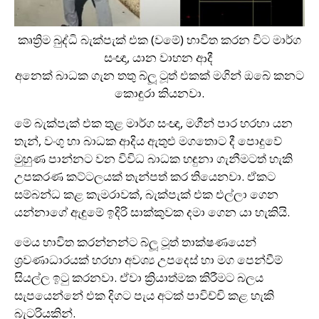
කෘත්‍රිම බුද්ධි බැක්පැක් එක (වමේ) භාවිත කරන විට මාර්ග
සංඥා, යාන වාහන ආදී
අනෙක් බාධක ගැන තතු බ්ලූ ටූත් එකක් මගින් ඔබේ කනට
කොඳුරා කියනවා.
මේ බැක්පැක් එක තුළ මාර්ග සංඥා, මගීන් පාර හරහා යන
තැන්, වංගු හා බාධක ආදිය ඇතුළු මගතොට දී පොදුවේ
මුහුණ පාන්නට වන විවිධ බාධක හඳුනා ගැනීමටත් හැකි
උපකරණ කට්ටලයක් තැන්පත් කර තියෙනවා. ඒකට
සම්බන්ධ කළ කැමරාවක්, බැක්පැක් එක එල්ලා ගෙන
යන්නාගේ ඇඳුමේ ඉදිරි සාක්කුවක දමා ගෙන යා හැකියි.
මෙය භාවිත කරන්නන්ට බ්ලූ ටූත් තාක්ෂණයෙන්
ශ්‍රවණාධාරයක් හරහා අවශ්‍ය උපදෙස් හා මග පෙන්වීම්
සියල්ල ඉටු කරනවා. ඒවා ක්‍රියාත්මක කිරීමට බලය
සැපයෙන්නේ එක දිගට පැය අටක් පාවිච්චි කළ හැකි
බැටරියකින්.