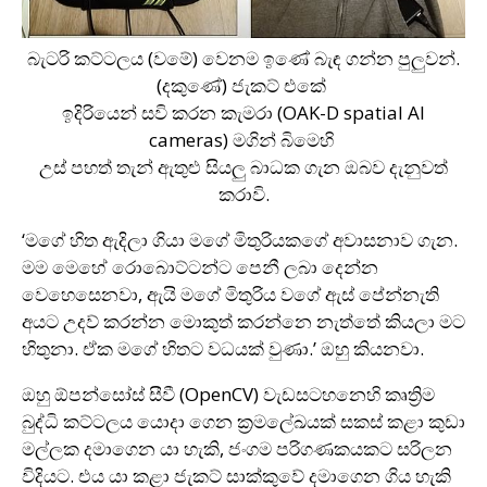
බැටරි කට්ටලය (වමේ) වෙනම ඉණේ බැඳ ගන්න පුලුවන්.
(දකුණේ) ජැකට් එකේ
ඉදිරියෙන් සවි කරන කැමරා (OAK-D spatial AI
cameras) මගින් බිමෙහි
උස් පහත් තැන් ඇතුළු සියලු බාධක ගැන ඔබව දැනුවත්
කරාවි.
‘මගේ හිත ඇදිලා ගියා මගේ මිතුරියකගේ අවාසනාව ගැන.
මම මෙහේ රොබොට්ටන්ට පෙනී ලබා දෙන්න
වෙහෙසෙනවා, ඇයි මගේ මිතුරිය වගේ ඇස් පේන්නැති
අයට උදව් කරන්න මොකුත් කරන්නෙ නැත්තේ කියලා මට
හිතුනා. ඒක මගේ හිතට වධයක් වුණා.’ ඔහු කියනවා.
ඔහු ඕපන්සෝස් සීවී (OpenCV) වැඩසටහනෙහි කෘත්‍රිම
බුද්ධි කට්ටලය යොදා ගෙන ක්‍රමලේඛයක් සකස් කළා කුඩා
මල්ලක දමාගෙන යා හැකි, ජංගම පරිගණකයකට සරිලන
විදියට. එය යා කළා ජැකට් සාක්කුවේ දමාගෙන ගිය හැකි