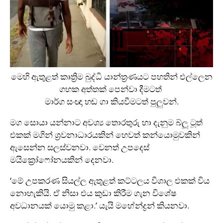
මෙහි ඇතුළත් කෘත්‍රිම බුද්ධි යාන්ත්‍රණයට පහතින් එල්ලෙන
ගහක අත්තක් පෙන්වා දීමටත්
මාර්ග සංඥා හඬ ගා කියවීමටත් පුලුවන්.
මග සොයා යන්නාට අවශ්‍ය තොරතුරු හා දැනුම බ්ලූ ටූත්
එකක් මගින් ශ්‍රවනාධාරයකින් හෙවත් කන්යොමුවකින්
ඇ‍සෙන්න සලස්වනවා. වෙනත් උපදෙස්
මයික්‍රෝ‍ෆෝනයකින් දෙනවා.
‘මේ උපකරණ සියල්ල ඇතුළත් කට්ටලය විශාල එකක් විය
නොහැකියි. ඒ නිසා එය කුඩා කිරීම ගැන විශේෂ
අවධානයක් යොමු කළා.’ යැයි මහේන්ද්‍රන් කියනවා.