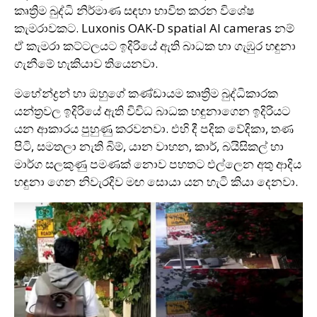
කෘත්‍රිම බුද්ධි නිර්මාණ සඳහා භාවිත කරන විශේෂ
කැමරාවකට. Luxonis OAK-D spatial AI cameras නම්
ඒ කැමරා කට්ටලයට ඉදිරියේ ඇති බාධක හා ගැඹුර හඳුනා
ගැනීමේ හැකියාව තියෙනවා.
මහේන්ද්‍රන් හා ඔහුගේ කණ්ඩායම කෘත්‍රිම බුද්ධිකාරක
යන්ත්‍රවල ඉදිරියේ ඇති විවිධ බාධක හඳුනා‍‍ගෙන ඉදිරියට
යන ආකාරය පුහුණු කරවනවා. එහි දී පදික වේදිකා, තණ
පිටි, සමතලා නැති බිම්, යාන වාහන, කාර්, ‍බයිසිකල් හා
මාර්ග සලකුණු පමණක් නොව පහතට එල්ලෙන අතු ආදිය
හඳුනා ගෙන නිවැරදිව මඟ සොයා යන හැටි කියා දෙනවා.