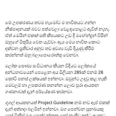
මේ උපකරණය තවම හැමෝට ම භාවිතයට ගන්න
නිෂ්පාදනයක් බවට පත්වෙලා වෙළඳපොළට ඇවිත් නැහැ.
ඒත් මෙයින් එකක් සති කීපයකට උඩ දී මහේන්ද්‍රන් විසින්
ඔහුගේ මිතුරිය වෙත යැව්වා. ඇය මෙය භාවිත කොට
දක්වන ප්‍රතිචාර අනුව තව අවශ්‍ය වැඩි දියුණු කිරීම්
කරන්නත් ඔහු බලාපොරොත්තු වෙනවා.
ලෝක සෞඛ්‍ය සංවිධානය කියන විදියට ලෝකයේ
අන්ධභාවයෙන් පෙළෙන අය මිලියන 285ක් එනම් 28
කෝටි පනස් ලක්ෂයක් ඉන්නවා. ඔවුන්ට උදවු කළ හැකි
මෙවලම් හා උපකරණ තනන්න ලොව පුරා ආයතන
ගණනාවක් දැන් පර්යේෂණ කරනවා.
ගූගල් ආයතනයත් Project Guideline නම් නව ඇප් එකක්
දැන් අත්හදා බලමින් ඉන්නවා. මග පෙන්වන සුනඛයකු
හෝ මිනිස් මග පෙන්වන්නකු ‍හෝ නැතිව අන්ධ අයකුට