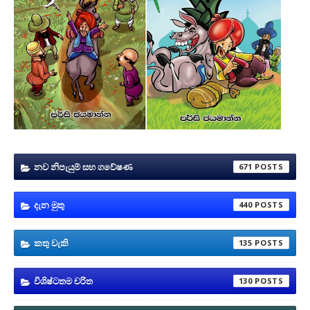
නව නිපැයුම් සහ ගවේෂණ
671
දැන මුතු
440
කතු වැකි
135
විශිෂ්ටතම චරිත
130