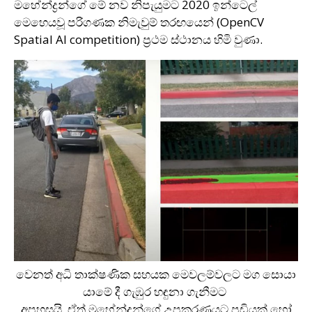
මහේන්ද්‍රන්ගේ මේ නව නිපැයුමට 2020 ඉන්ටෙල්
මෙහෙයවූ පරිගණක නිමැවුම් තරඟ‍යෙන් (OpenCV
Spatial AI competition) ප්‍රථම ස්ථානය හිමි වුණා.
වෙනත් අධි තාක්ෂණික සහයක මෙවලම්වලට මග සොයා
යාමේ දී ගැඹුර හඳුනා ගැනීමට
අපහසුයි. ඒත් මහේන්ද්‍රන්ගේ උපකරණයට පඩියක් හෝ