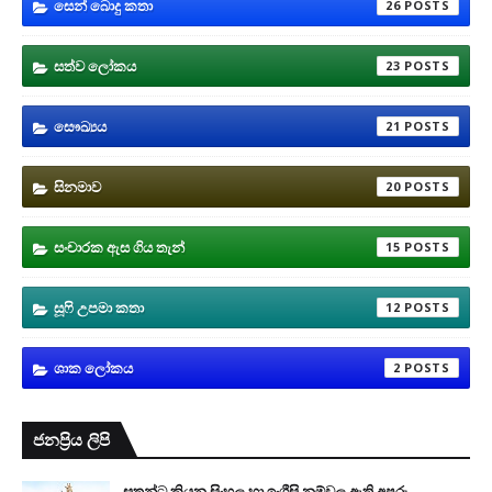
සෙන් බොදු කතා
26
සත්ව ලෝකය
23
සෞඛ්‍යය
21
සිනමාව
20
සංචාරක ඇස ගිය තැන්
15
සූෆි උපමා කතා
12
ශාක ලෝකය
2
ජනප්‍රිය ලිපි
සතුන්ට කියන සිංහල හා ඉංග්‍රීසි නම්වල ඇති අපූරු