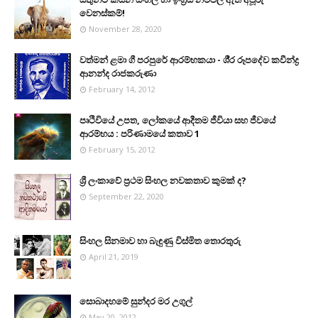
වෙනස්කම්!
November 28, 2020
වත්මන් ළමා ගී පරපුරේ ආරම්භකයා - ශී‍්‍ර රූපදේව කවීන්ද්‍ර
ආනන්ද රාජකරුණා
February 14, 2012
පෘථිවියේ උපත, ලෝකයේ ආදීතම ජීවියා සහ ජීවයේ
ආරම්භය : පරිණාමයේ කතාව 1
February 15, 2012
ශ්‍රී ලංකාවේ ප්‍රථම සිංහල නවකතාව කුමක් ද?
September 22, 2020
සිංහල සිනමාව හා බැඳුණු විස්මිත තොරතුරු
April 21, 2019
සොබාදහමේ සුන්දර මර උගුල්
May 20, 2012