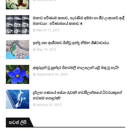
මානව පරිණාම කතාව, පැරණිම අම්මා හා ශී‍්‍ර ලංකාවේ ආදී
මානවයා : පරිණාමයේ කතාව 4
March 11, 2012
ඉන්දු ගඟ ආශි‍්‍රතව බිහිවූ ඉන්දු නිම්න ශිෂ්ටාචාරය
May 15, 2012
අතුරුදන් වූ සුන්දර බිනරමලී නාඋ‍ලෙන් යළි මතු වූ හැටි!
September 02, 2020
දුර්ලභ ගණයේ සේයා රුවක්! නවසීලන්තයේ ධීවරයකුගේ
නවතම ගොදුරක්!
January 03, 2013
තවත් ලිපි