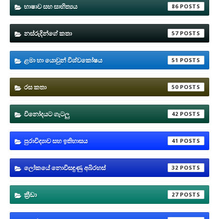
භාෂාව සහ සාහිත්‍යය
86
නස්රුදින්ගේ කතා
57
ළමා හා යොවුන් විශ්වකෝෂය
51
රස කතා
50
විනෝදයට ගැටලු
42
පුරාවිද්‍යාව සහ ඉතිහාසය
41
ලෝකයේ නොවිසඳුණු අබිරහස්
32
ක්‍රීඩා
27