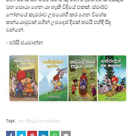
මඟ සොයා ගෙන යා හැකි විදියේ එකක්. ස්මාර්ට්
ෆෝනයේ කැමරාව උපයෝගී කර ගෙන විශේෂ
කන්යොමුවක් මගින් උපදෙස් දීමක් තමයි එහිදී සිදු
වන්නේ.
- පර්සි ජයමාන්න
Tags:
නව නිපැයුම් සහ ගවේෂණ