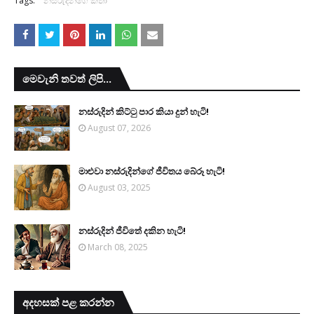
Tags:
නස්රුදින්ගේ කතා
මෙවැනි තවත් ලිපි...
නස්රුදින් කිට්ටු පාර කියා දුන් හැටි!
August 07, 2026
මාළුවා නස්රුදින්ගේ ජීවිතය බේරූ හැටි!
August 03, 2025
නස්රුදින් ජීවිතේ දකින හැටි!
March 08, 2025
අදහසක් පළ කරන්න