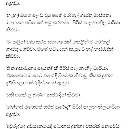
ඇහුවා.
‘නැහැ! ඔහෙ ලෙඩ වුණොත් රෝහල් ගාස්තු මාස්පතා
ඔහෙගෙ පඩියෙන් අඩු කරනවා.’ පිරිස් පාලන නිලධාරියා
කිව්වා.
‘මං කලින් වැඩ කරපු සමාගමෙන් කෙළින් ම රෝහල්
ගාස්තු ගෙව්වා. මගේ පඩියෙන් කැපුවේ නෑ’ නස්රුදින්
කිව්වා.
‘ඒක අසාමාන්‍ය දෙයක්!’ කී පිරිස් පාලන නිලධාරියා,
‘එතකොට ඔහෙට එහේදි විවේක නිවාඩු කීයක් දුන්න
ද?’කියලා නස්රුදින්ගෙන් ඇහුවා.
‘සති හයක් ලැබුණා!’ නස්රුදින් කිව්වා.
‘බෝනස් එහෙමත් හම්බ වුණාද?’ පිරිස් පාලන නිලධාරියා
ඇහුවා.
‘අවුරුද්දෙ අවසානයෙදි බොනස් දුන්නා විතරක් නෙවෙයි,