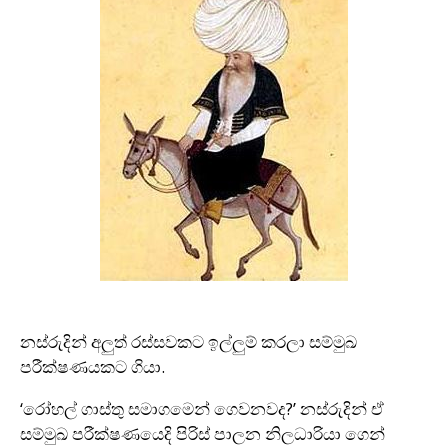
නස්රුදින් අලුත් රස්සවකට ඉල්ලුම් කරලා සම්මුඛ
පරීක්ෂණයකට ගියා.
‘රෝහල් ගාස්තු සමාගමෙන් ගෙවනවද?’ නස්රුදින් ඒ
සම්මුඛ පරීක්ෂණයෙදි පිරිස් පාලන නිලධාරියා ගෙන්