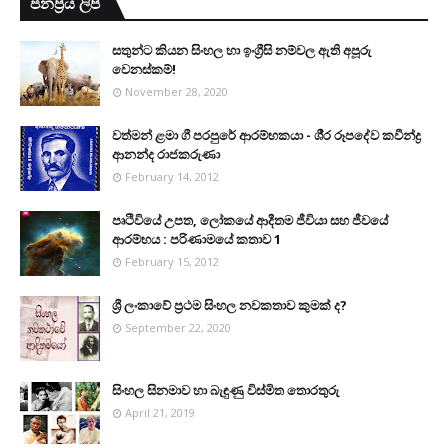
ජනප්‍රිය ලිපි
සතුන්ට කියන සිංහල හා ඉංග්‍රීසි නම්වල ඇති අපූරු
වෙනස්කම්!
November 28, 2020
වත්මන් ළමා ගී පරපුරේ ආරම්භකයා - ශී‍්‍ර රූපදේව කවීන්ද්‍ර
ආනන්ද රාජකරුණා
February 14, 2012
පෘථිවියේ උපත, ලෝකයේ ආදීතම ජීවියා සහ ජීවයේ
ආරම්භය : පරිණාමයේ කතාව 1
February 15, 2012
ශ්‍රී ලංකාවේ ප්‍රථම සිංහල නවකතාව කුමක් ද?
September 22, 2020
සිංහල සිනමාව හා බැඳුණු විස්මිත තොරතුරු
April 21, 2019