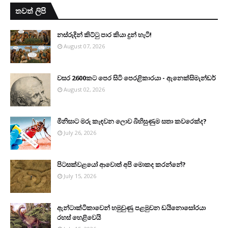
තවත් ලිපි
නස්රුදින් කිට්ටු පාර කියා දුන් හැටි!
August 07, 2026
වසර 2600කට පෙර සිටි පෙරළිකාරයා - ඇනෙක්සිමැන්ඩර්
August 02, 2026
මිනිසාට මරු කැඳවන ලොව බිහිසුණුම සතා කවරෙක්ද?
July 26, 2026
පිටසක්වළයෝ ආවොත් අපි මොකද කරන්නේ?
July 15, 2026
ඇන්ටාක්ටිකාවෙන් හමුවුණු පළමුවන ඩයිනොසෝරයා
රහස් හෙළිවෙයි