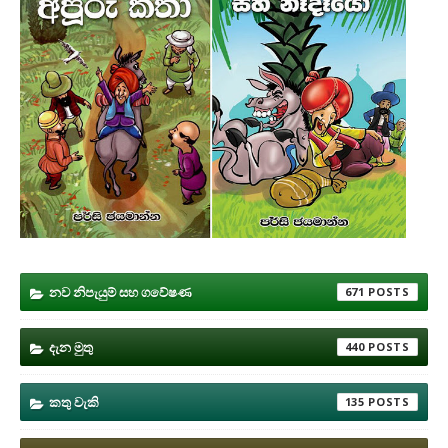
නව නිපැයුම් සහ ගවේෂණ
671
දැන මුතු
440
කතු වැකි
135