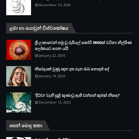
November 15, 2020
ළමා හා යොවුන් විශ්වකෝෂය
ශ්‍රී ලංකාවෙන් හමු වූ රුපියල් කෝටි 9000ක් වටිනා නිල්මිණ
ලෝකයට ගෙන යයි
January 22, 2026
හිසරදයක් වුණු ඥාන දත ගැන ඔබ නොදත් දේ
January 14, 2026
‘දිට්වා‘ වැනි සුළි කුණාටු ඇති වන්නේ කුමක් නිසාද?
December 13, 2025
සෙන් බොදු කතා