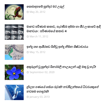
සොබාදහමේ සුන්දර මර උගුල්
May 20, 2012
මානව පරිණාම කතාව, පැරණිම අම්මා හා ශී‍්‍ර ලංකාවේ ආදී
මානවයා : පරිණාමයේ කතාව 4
March 11, 2012
ඉන්දු ගඟ ආශි‍්‍රතව බිහිවූ ඉන්දු නිම්න ශිෂ්ටාචාරය
May 15, 2012
අතුරුදන් වූ සුන්දර බිනරමලී නාඋ‍ලෙන් යළි මතු වූ හැටි!
September 02, 2020
දුර්ලභ ගණයේ සේයා රුවක්! නවසීලන්තයේ ධීවරයකුගේ
නවතම ගොදුරක්!
January 03, 2013