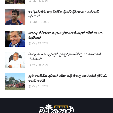
July 15, 2026
ඉන්දියාව බිහි කළ විස්මිත ක්‍රිකට් ක්‍රීඩකයා - වෛභාව්
සූරියවංශී
June 10, 2026
සක්වළ ජීවීන්ගේ ගැන ලෝකයට කියා දුන් එරික් වොන්
ඩැනිකන්
May 27, 2026
සිංහල පොතට උර දුන් යුග පුරුෂයා සිරිසුමන ගොඩගේ
නික්ම යයි.
May 10, 2026
පුංචි කෝච්චිය අවසන් ගමන යද්දී මංගල පෙරහරක් දුම්රියට
ගොඩ වෙයි!
May 01, 2026