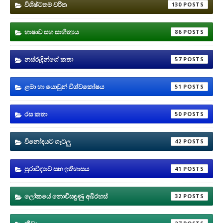
විශිෂ්ටතම චරිත
130
භාෂාව සහ සාහිත්‍යය
86
නස්රුදින්ගේ කතා
57
ළමා හා යොවුන් විශ්වකෝෂය
51
රස කතා
50
විනෝදයට ගැටලු
42
පුරාවිද්‍යාව සහ ඉතිහාසය
41
ලෝකයේ නොවිසඳුණු අබිරහස්
32