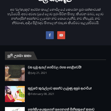
අප ‘මල්කැකුළු’ ආරම්භ කළේ නොමිලයේ කෙරෙන ප‍්‍රජා සත්කාරයක්
හැටියටයි. අපට අවශ්‍ය වූයේ ලොව පුරා සිටින සිංහල කියවන ඔබට, ලොව
නන්දෙසින් අසන්නට ලැබෙන නව සොයා ගැනීම්, නව නිපැයුම්, නව
නිර්මාණ, ආදිය පිළිබඳව සිංහලෙන් එසැණ කියවීමට සැලැස්වීමටයි.
සූෆි උපමා කතා
වස දැමූ ඇපල් ගෙඩිවල රහස හෙළිවෙයි!
July 21, 2021
කූඩුවේ කුරුල්ලාට අසන්ට ලැබුණු අසුබ ආරංචිය!
February 08, 2021
කෝකිලයෙකුගෙන් ඉගෙනගත් මිනිසකුගේ කතාව