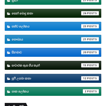
ක්‍රීඩා
27
සෙන් බොදු කතා
26
සත්ව ලෝකය
23
සෞඛ්‍යය
21
සිනමාව
20
සංචාරක ඇස ගිය තැන්
15
සූෆි උපමා කතා
12
ශාක ලෝකය
2