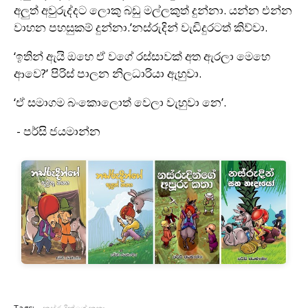
අලුත් අවුරුද්දට ලොකු බඩු මල්ලකුත් දුන්නා. යන්න එන්න
වාහන පහසුකම් දුන්නා.’නස්රුදින් වැඩිදුරටත් කිව්වා.
‘ඉතින් ඇයි ඔහෙ ඒ වගේ රස්සාවක් අත ඇරලා මෙහෙ
ආවෙ?’ පිරිස් පාලන නිලධාරියා ඇහුවා.
‘ඒ සමාගම බංකොලොත් වෙලා වැහුවා නෙ’.
- පර්සි ජයමාන්න