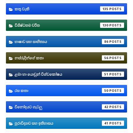
කතු වැකි
135
විශිෂ්ටතම චරිත
130
භාෂාව සහ සාහිත්‍යය
86
නස්රුදින්ගේ කතා
56
ළමා හා යොවුන් විශ්වකෝෂය
51
රස කතා
50
විනෝදයට ගැටලු
42
පුරාවිද්‍යාව සහ ඉතිහාසය
41