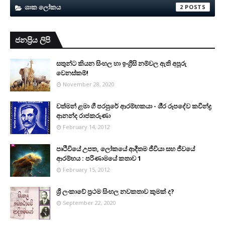
ශාක ලෝකය
2
ජනප්‍රිය ලිපි
සතුන්ට කියන සිංහල හා ඉංග්‍රීසි නම්වල ඇති අපූරු
වෙනස්කම්!
November 28, 2020
වත්මන් ළමා ගී පරපුරේ ආරම්භකයා - ශී‍්‍ර රූපදේව කවීන්ද්‍ර
ආනන්ද රාජකරුණා
February 14, 2012
පෘථිවියේ උපත, ලෝකයේ ආදීතම ජීවියා සහ ජීවයේ
ආරම්භය : පරිණාමයේ කතාව 1
February 15, 2012
ශ්‍රී ලංකාවේ ප්‍රථම සිංහල නවකතාව කුමක් ද?
September 22, 2020