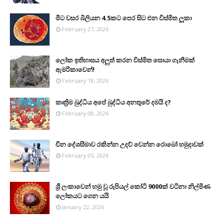
මීට වසර බිලියන 4.5කට පෙර සිට එන විස්මිත ලූකා
February 27, 2026
ලෝක ඉතිහාසය අලුත් කරන විස්මිත සොයා ගැනීමක්
ඇමරිකාවෙන්!
February 18, 2026
කෘත්‍රිම බුද්ධිය අපේ බුද්ධිය අනතුරේ දමයි ද?
February 08, 2026
චීන දේශසීමාව රකින්න උදව් වෙන්න රොබෝ හමුදාවක්
February 05, 2026
ශ්‍රී ලංකාවෙන් හමු වූ රුපියල් කෝටි 9000ක් වටිනා නිල්මිණ
ලෝකයට ගෙන යයි
January 22, 2026