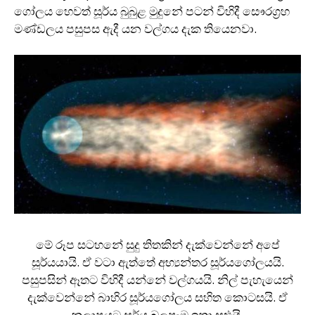
ගෝලය හෙවත් සූර්ය බුබුළ මුදුනේ පටන් විහිදී සෞරග‍්‍රහ
මණ්ඩලය පසුපස ඇදී යන වල්ගය දැක තියෙනවා.
මේ රූප සටහනේ සුදු තිතකින් දැක්වෙන්නේ අපේ
සූර්යයායි. ඒ වටා ඇත්තේ අභ්‍යන්තර සූර්යගෝලයයි.
පසුපසින් ඈතට විහිදී යන්නේ වල්ගයයි. නිල් පැහැයෙන්
දැක්වෙන්නේ බාහිර සූර්යගෝලය සහිත කොටසයි. ඒ
කලාපයට සූර්ය බලපෑම ඉතා සුළුයි.