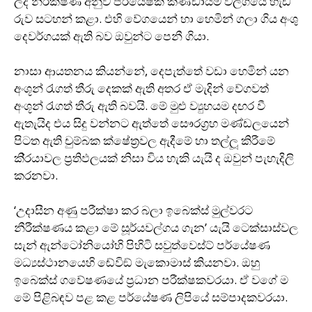
ලද නිරීක්ෂණ අනුව පර්යේෂක කණ්ඩායම වල්ගයේ හැඩ
රුව සටහන් කළා. එහි වේගයෙන් හා හෙමින් ගලා ගිය අංශු
දෙවර්ගයක් ඇති බව ඔවුන්ට පෙනී ගියා.
නාසා ආයතනය කියන්නේ, දෙපැත්තේ වඩා හෙමින් යන
අංශූන් රැගත් තීරු දෙකක් ඇති අතර ඒ මැදින් වේගවත්
අංශූන් රැගත් තීරු ඇති බවයි. මේ මුළු ව්‍යුහයම දඟර වී
ඇතැයිද එය සිදු වන්නට ඇත්තේ සෞරග‍්‍රහ මණ්ඩලයෙන්
පිටත ඇති චුම්බක ක්ෂේත‍්‍රවල ඇදීමේ හා තල්ලූ කිරීමේ
කි‍්‍රයාවල ප‍්‍රතිඵලයක් නිසා විය හැකි යැයි ද ඔවුන් පැහැදිලි
කරනවා.
‘උදාසීන අණු පරීක්ෂා කර බලා ඉබෙක්ස් මුල්වරට
නීරීක්ෂණය කළා මේ සූර්යවල්ගය ගැන’ යැයි ටෙක්සාස්වල
සැන් ඇන්ටෝනියෝහි පිහිටි සවුත්වෙස්ට් පර්යේෂණ
මධ්‍යස්ථානයෙහි ඬේවිඞ් මැකොමාස් කියනවා. ඔහු
ඉබෙක්ස් ගවේෂණයේ ප‍්‍රධාන පරීක්ෂකවරයා. ඒ වගේ ම
මේ පිළිබඳව පළ කළ පර්යේෂණ ලිපියේ සම්පාදකවරයා.