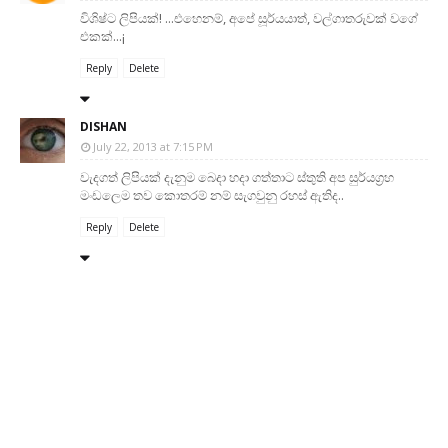
විශිෂ්ට ලිපියක්! ...එහෙනම්, අපේ සූර්යයාත්, වල්ගාතරුවක් වගේ
එකක්...¡
Reply
Delete
DISHAN
July 22, 2013 at 7:15 PM
වැදගත් ලිපියක් දැනුම බෙදා හදා ගත්තාට ස්තුති අප සුර්යග්‍රහ
මංඩලෙම තව කොතරම් නම් සැගවුනු රහස් ඇතිද..
Reply
Delete