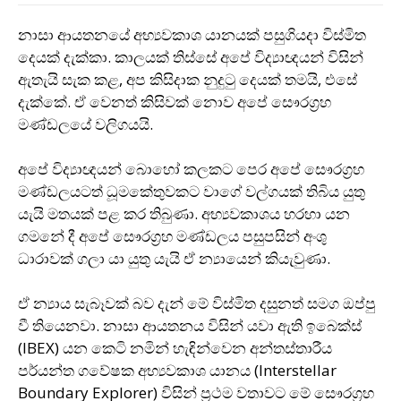
නාසා ආයතනයේ අභ්‍යවකාශ යානයක් පසුගියදා විස්මිත
දෙයක් දැක්කා. කාලයක් තිස්සේ අපේ විද්‍යාඥයන් විසින්
ඇතැයි සැක කළ, අප කිසිදාක නුදුටු දෙයක් තමයි, එසේ
දැක්කේ. ඒ වෙනත් කිසිවක් නොව අපේ සෞරග‍්‍රහ
මණ්ඩලයේ වලිගයයි.
අපේ විද්‍යාඥයන් බොහෝ කලකට පෙර අපේ සෞරග‍්‍රහ
මණ්ඩලයටත් ධූමකේතුවකට වාගේ වල්ගයක් තිබිය යුතු
යැයි මතයක් පළ කර තිබුණා. අභ්‍යවකාශය හරහා යන
ගමනේ දී අපේ සෞරග‍්‍රහ මණ්ඩලය පසුපසින් අංශු
ධාරාවක් ගලා යා යුතු යැයි ඒ න්‍යායෙන් කියැවුණා.
ඒ න්‍යාය සැබෑවක් බව දැන් මේ විස්මිත දසුනත් සමග ඔප්පු
වී තියෙනවා. නාසා ආයතනය විසින් යවා ඇති ඉබෙක්ස්
(IBEX) යන කෙටි නමින් හැඳින්වෙන අන්තස්තාරීය
පර්යන්ත ගවේෂක අභ්‍යවකාශ යානය (Interstellar
Boundary Explorer) විසින් ප‍්‍රථම වතාවට මේ සෞරග‍්‍රහ