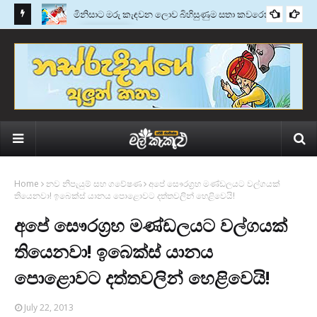
මැන්ඩර්
මිනිසාට මරු කැඳවන ලොව බිහිසුණුම සතා කවරෙක්ද?
කතු වැකි
Home
නව නිපැයුම් සහ ගවේෂණ
අපේ සෞරග‍්‍රහ මණ්ඩලයට වල්ගයක්
තියෙනවා! ඉබෙක්ස් යානය පොළොවට දත්තවලින් හෙළිවෙයි!
අපේ සෞරග‍්‍රහ මණ්ඩලයට වල්ගයක්
තියෙනවා! ඉබෙක්ස් යානය
පොළොවට දත්තවලින් හෙළිවෙයි!
July 22, 2013