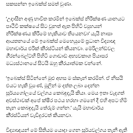
සකසන්න ඉබෙක්ස් සමත් වුණා.
‘උදාසීන අණු භාවිත කරමින් ඉබෙක්ස් නිරීක්ෂණ යානයට
පෘථිවි කක්ෂයේ සිට වුනත් ඈත පිහිටි ව්‍යුහයන්
නිරීක්ෂණය කිරීමේ හැකියාව තියෙනවා’ යැයි නාසා
ආයතනයේ මේ ඉබෙක්ස් මෙහෙයුමේ ප‍්‍රධාන විද්‍යාඥ
මහාචාර්ය එරික් කි‍්‍රස්ටියන් කියනවා. මේරිලන්ඞ්වල
ගී‍්‍රන්බෙල්ට්හී පිහිටි ගොඩාඞ් අභ්‍යවකාශ පියාසර
මධ්‍යස්ථානයේ සිටයි ඔහු කි‍්‍රයාත්මක වන්නේ.
‘ඉබෙක්ස් සිටින්නේ මුළු අහස ම ස්කෑන් කරමින්. ඒ නිසයි
එයට හැකි වුණේ, මුලින් ම දත්ත ලබා දෙන්න
සූර්යගෝලයේ වල්ගය කෙබඳුදැයි කියා. මෙය ඉතා වැදගත්
අවස්ථාවක් අපේ ක්ෂීර පථය හරහා ගමනේ දී එහි අපට හිමි
තැන කෙබඳුදැයි තේරුම් ගන්න.’ යැයි මහාචාර්ය
කි‍්‍රස්ටියන් වැඩිදුරටත් කියනවා.
විද්‍යාඥයන් මේ සිතියම යොදා ගෙන සූර්යවල්ගය තැනී ඇති