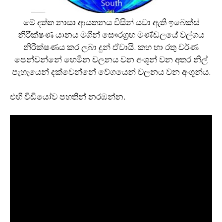
මේ දත්ත නාසා ආයතනය විසින් යවා ඇති ඉබෙක්ස්
නිරීක්ෂණ යානය මගින් සෞරග‍්‍රහ මණ්ඩලයේ වල්ගය
නිරීක්ෂණය කර ලබා දුන් ඒවායි. කහ හා රතු වර්ණ
පෙන්වන්නේ හෙමින චලනය වන අංශූන් වන අතර නිල්
පැහැයෙන් දක්වෙන්නේ වේගයෙන් චලනය වන අංශූන්ය.
එහි වීඩියෝව පහතින් නරඹන්න.