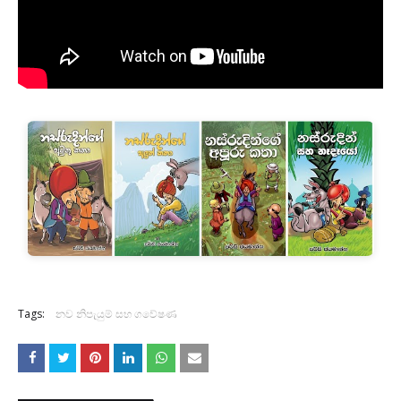
Tags:
නව නිපැයුම් සහ ගවේෂණ