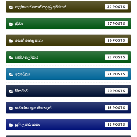
ලෝකයේ නොවිසඳුණු අබිරහස්
32
ක්‍රීඩා
27
සෙන් බොදු කතා
26
සත්ව ලෝකය
23
සෞඛ්‍යය
21
සිනමාව
20
සංචාරක ඇස ගිය තැන්
15
සූෆි උපමා කතා
12