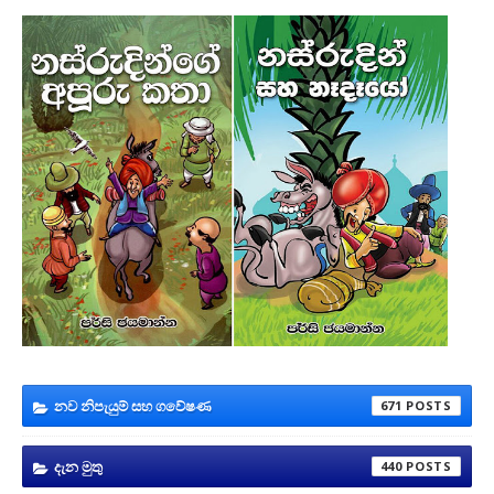
නව නිපැයුම් සහ ගවේෂණ
671
දැන මුතු
440