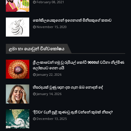
February 08, 2021
කෝකිලයෙකුගෙන් ඉගෙනගත් මිනිසකුගේ කතාව
November 15, 2020
ළමා හා යොවුන් විශ්වකෝෂය
ශ්‍රී ලංකාවෙන් හමු වූ රුපියල් කෝටි 9000ක් වටිනා නිල්මිණ
ලෝකයට ගෙන යයි
January 22, 2026
හිසරදයක් වුණු ඥාන දත ගැන ඔබ නොදත් දේ
January 14, 2026
‘දිට්වා‘ වැනි සුළි කුණාටු ඇති වන්නේ කුමක් නිසාද?
December 13, 2025