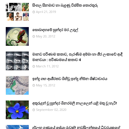
සිංහල සිනමාව හා බැඳුණු විස්මිත තොරතුරු
April 21, 2019
සොබාදහමේ සුන්දර මර උගුල්
May 20, 2012
මානව පරිණාම කතාව, පැරණිම අම්මා හා ශී‍්‍ර ලංකාවේ ආදී
මානවයා : පරිණාමයේ කතාව 4
March 11, 2012
ඉන්දු ගඟ ආශි‍්‍රතව බිහිවූ ඉන්දු නිම්න ශිෂ්ටාචාරය
May 15, 2012
අතුරුදන් වූ සුන්දර බිනරමලී නාඋ‍ලෙන් යළි මතු වූ හැටි!
September 02, 2020
දුර්ලභ ගණයේ සේයා රුවක්! නවසීලන්තයේ ධීවරයකුගේ