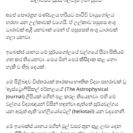
අපේ සෞරග‍්‍රහ මණ්ඩලය හරියට පෘථිවි වායුගෝලය
හරහා යන උල්කාවක් වගෙයි. ඒ උල්කාව පසුපස අංශු
ධාරාවක් ඇදී යනවාක් මෙන් ඒ පසුපසත් අංශු ධාරාවක්
ගලා යනවා.
ඉබෙක්ස් යානය මේ සූර්යගෝලයේ වල්ගයේ සීමා සිතියම්
ගත කර තියෙනවා. මෙය මින් පෙර කිසිදාක කළ නො
හැකි ව තිබූ දෙයක්.
මේ පිළිබඳව විස්තරයක් තාරකාභෞතික විද්‍යා සඟරාවක් වූ
‘ඇස්ට්‍රොෆිසිකල් ජර්නලයේ’ (The Astrophysical
Journal) ලිපියක් මගින් පළ කරල තියෙනවා. එහි මේ
වල්ගය විද්‍යාඥයන් විසින් හඳුන්වා ඇත්තේ සූර්යවල්ගය
යන අරුත් ඇති ‘හේලියෝටේල්’ (heliotail) යන වදනෙනි.
මේ ඉබෙක්ස් යානය මගින් මුල් වසර තුන තුළ ලබා දෙන