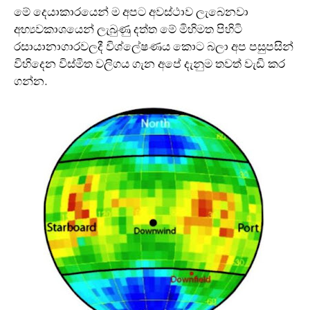
මේ දෙයාකාරයෙන් ම අපට අවස්ථාව ලැබෙනවා
අභ්‍යවකාශයෙන් ලැබුණු දත්ත මේ මිහිමත පිහිටි
රසායානාගාරවලදී විශ්ලේෂණය කොට බලා අප පසුපසින්
විහිදෙන විස්මිත වලිගය ගැන අපේ දැනුම තවත් වැඩි කර
ගන්න.