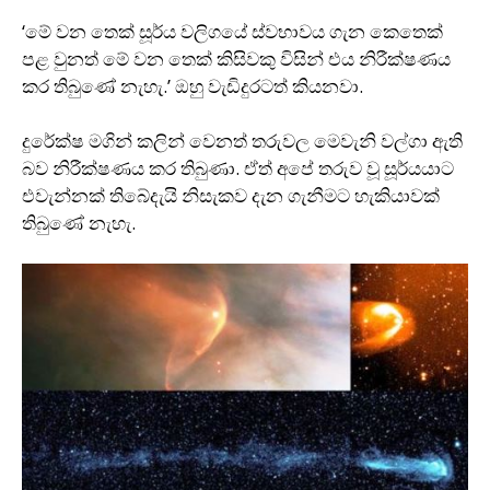
‘මේ වන තෙක් සූර්ය වලිගයේ ස්වභාවය ගැන කෙතෙක්
පළ වුනත් මේ වන තෙක් කිසිවකු විසින් එය නිරීක්ෂණය
කර තිබුණේ නැහැ.’ ඔහු වැඩිදුරටත් කියනවා.
දුරේක්ෂ මගින් කලින් වෙනත් තරුවල මෙවැනි වල්ගා ඇති
බව නිරීක්ෂණය කර තිබුණා. ඒත් අපේ තරුව වූ සූර්යයාට
එවැන්නක් තිබේදැයි නිසැකව දැන ගැනීමට හැකියාවක්
තිබුණේ නැහැ.