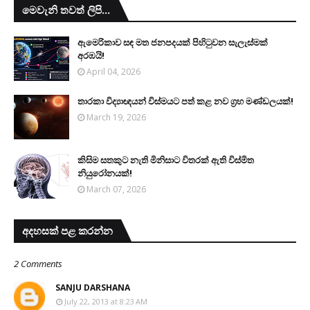
මෙවැනි තවත් ලිපි...
ඇමෙරිකාව සඳ මත ජනපදයක් පිහිටුවන සැලැස්මක්
අරඹයි!
April 04, 2026
තාරකා විද්‍යාඥයන් විස්මයට පත් කළ නව ග්‍රහ මණ්ඩලයක්!
March 19, 2026
කිසිම සතකුට නැති මිනිසාට විතරක් ඇති විස්මිත
නියුරෝනයක්!
March 07, 2026
අදහසක් පළ කරන්න
2 Comments
SANJU DARSHANA
July 22, 2013 at 8:23 AM