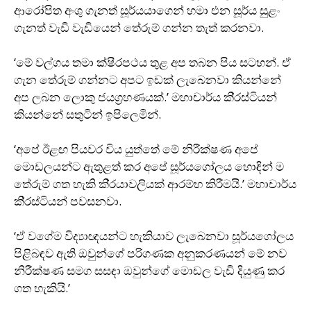
ආරෝපිත අංශු ගැනත් සූර්යයාගෙන් හමා එන සූර්ය සුළං
ගැනත් වැඩි වැඩියෙන් තේරුම් ගන්න තැත් කරනවා.
‘මේ වල්ගය තමා ක්ෂීරපථය තුළ අප තබන පිය සටහන්. ඒ
ගැන තේරුම් ගන්නට අපට ඉඩක් ලැබෙනවා කියන්නේ
අප ලබන ලොකු ජයග‍්‍රහණයක්.’ මහාචාර්ය කි‍්‍රස්ටියන්
කියන්නේ සතුටින් ඉපිලෙමින්.
‘අපේ ඊළඟ පියවර විය යුත්තේ මේ නිරීක්ෂණ අපේ
මොඩලයන්ට ඇතුළත් කර අපේ සූර්යගෝලය හොඳින් ම
තේරුම් ගත හැකි කි‍්‍රයාවලියක් ආරම්භ කිරීමයි.’ මහාචාර්ය
කි‍්‍රස්ටියන් පවසනවා.
‘ඒ වගේම විද්‍යාඥයන්ට හැකියාව ලැබෙනවා සූර්යගෝලය
පිළිබඳව ඇති ඔවුන්ගේ පරිගණක අනුකරණයන් මේ නව
නිරීක්ෂණ සමග සසඳා ඔවුන්ගේ මොඩල වැඩි දියුණු කර
ගත හැකියි.’