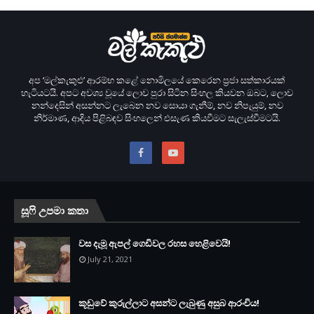
අප ‘මල්කැකුළු’ ආරම්භ කළේ නොමිලයේ කෙරෙන ප‍්‍රජා සත්කාරයක්
හැටියටයි. අපට අවශ්‍ය වූයේ ලොව පුරා සිටින සිංහල කියවන ඔබට, ලොව
නන්දෙසින් අසන්නට ලැබෙන නව සොයා ගැනීම්, නව නිපැයුම්, නව
නිර්මාණ, ආදිය පිළිබඳව සිංහලෙන් එසැණ කියවීමට සැලැස්වීමටයි.
සූෆි උපමා කතා
වස දැමූ ඇපල් ගෙඩිවල රහස හෙළිවෙයි!
July 21, 2021
කූඩුවේ කුරුල්ලාට අසන්ට ලැබුණු අසුබ ආරංචිය!