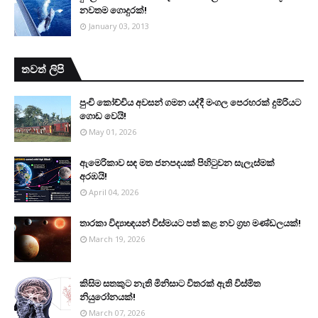
නවතම ගොදුරක්!
January 03, 2013
තවත් ලිපි
පුංචි කෝච්චිය අවසන් ගමන යද්දී මංගල පෙරහරක් දුම්රියට
ගොඩ වෙයි!
May 01, 2026
ඇමෙරිකාව සඳ මත ජනපදයක් පිහිටුවන සැලැස්මක්
අරඹයි!
April 04, 2026
තාරකා විද්‍යාඥයන් විස්මයට පත් කළ නව ග්‍රහ මණ්ඩලයක්!
March 19, 2026
කිසිම සතකුට නැති මිනිසාට විතරක් ඇති විස්මිත
නියුරෝනයක්!
March 07, 2026