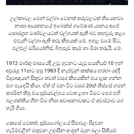
උල්කාවල මෙන් වල්ගා වෙනත් තරුවලටත් තියෙනවා.
නාසා ආයතනයේ ඉබෙක්ස් ගවේෂණ යානය අපේ
සෞරග‍්‍රහ මණ්ඩලයටත් වල්ගයක් ඇති බව තහවුරු කළා.
එවැනි වල්ගා ඇති තරු කීපයක් මේ. ඉහළ වමේ සිට,
එල්එල් ඔරියෝනිස්, බීඉසැඞ් කැම් හා මීරා තරුයි, මේ.
1972 මාර්තු මාසයේදී උඩු ගුවනට යැවූ පයනියර් 10 ඉන්
අවුරුදු 11කට පසු 1983 දී නැප්චූන් කක්ෂය හරහා යද්දී
විද්‍යාඥයන් සිතුවා තවත් වසර කීපයකින් එය දැක ගන්න
මග පෑදෙයි කියා. ඒත් ඒ වන විට වසර 20ක් තිස්සේ ගමන්
කරමින් තිබූ එය සූර්යවල්ගය වෙත ළඟා වීමට පෙර එහි
බලශක්තිය හීන වීම නිසා අවාසනාවකට ඒ අවස්ථාව මග
හැරී ගියා.
කෙසේ වෙතත්, සූර්යගෝලයේ සීමාවල සිදුවන
ගැටීම්වලින් මතුවන උදාසීන අංශූන් මැන බලා සිතියම්