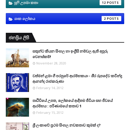
සූෆි උපමා කතා
12
ශාක ලෝකය
2
ජනප්‍රිය ලිපි
සතුන්ට කියන සිංහල හා ඉංග්‍රීසි නම්වල ඇති අපූරු
වෙනස්කම්!
November 28, 2020
වත්මන් ළමා ගී පරපුරේ ආරම්භකයා - ශී‍්‍ර රූපදේව කවීන්ද්‍ර
ආනන්ද රාජකරුණා
February 14, 2012
පෘථිවියේ උපත, ලෝකයේ ආදීතම ජීවියා සහ ජීවයේ
ආරම්භය : පරිණාමයේ කතාව 1
February 15, 2012
ශ්‍රී ලංකාවේ ප්‍රථම සිංහල නවකතාව කුමක් ද?