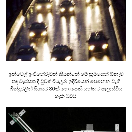
ඉන්ටෙල් ඉංජිනේරුවන් කියන්නේ මේ ක‍්‍රමයෙන් ඕනෑම
තද වැස්සක දී වුවත් රියැදුරා ඉදිරියෙන් පෙනෙන වැහි
බින්දුවලින් සියයට 80ක් නොපෙනී යන්නට සැලැස්විය
හැකි බවයි.