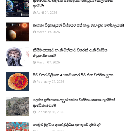
ඇමෙරිකාව සඳ මත ජනපදයක් පිහිටුවන සැලැස්මක්
අරඹයි!
April 04, 2026
තාරකා විද්‍යාඥයන් විස්මයට පත් කළ නව ග්‍රහ මණ්ඩලයක්!
March 19, 2026
කිසිම සතකුට නැති මිනිසාට විතරක් ඇති විස්මිත
නියුරෝනයක්!
March 07, 2026
මීට වසර බිලියන 4.5කට පෙර සිට එන විස්මිත ලූකා
February 27, 2026
ලෝක ඉතිහාසය අලුත් කරන විස්මිත සොයා ගැනීමක්
ඇමරිකාවෙන්!
February 18, 2026
කෘත්‍රිම බුද්ධිය අපේ බුද්ධිය අනතුරේ දමයි ද?