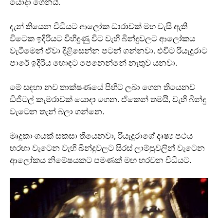
යොදා ගෙනයි.
දැන් තියෙන විධියට ආලෝක ධාරාවක් මහ වැසි ඇති
විටෙක ඉදිරියට විහිදුණු විට වැහි බින්දුවලට ආලෝකය
වැටීමෙන් ඒවා දිළිසෙන්න පටන් ගන්නවා. එවිට රියැදුරාට
පාරේ ඉදිරිය හොඳට පෙනෙන්නේ නැතුව යනවා.
මේ සඳහා නව තාක්ෂණයේ පිහිට ලබා ගෙන තියෙනව
ඩිජිටල් කැමරාවක් යොදා ගෙන. ඒකෙන් තමයි, වැහි බින්දු
වැටෙන තැන් බලා ගන්නෙ.
මෘදුකාංගයක් සකසා තියෙනවා, රියැදුරාගේ දෘෂ්‍ය පථය
හරහා වැටෙන වැහි බින්දුවලට සිරස් ලාම්පුවලින් වැටෙන
ආලෝකය නිමේෂයකට පමණක් මඟ හරවන විධියට.