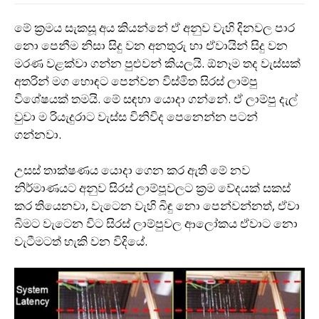
මේ ක‍්‍රමය සැකසූ අය කියන්නේ ඒ අනුව වැහි දිනවල පාර
නො පෙනීම නිසා සිදු වන අනතුරු හා ඒවායින් සිදු වන
මරණ වළක්වා ගන්න පුළුවන් කියලයි. ඕනෑම තද වැස්සක්
අතරින් මග හොඳට පෙන්වන විස්මිත සිරස් ලාම්පු
විශේෂයක් තමයි. මේ සඳහා යොදා ගන්නේ. ඒ ලාම්පු දැල්
වුවා ම රියැදුරාට වැස්ස විනිවිද පෙනෙන්න පටන්
ගන්නවා.
උසස් තාක්ෂණය යොදා ගෙන කර ඇති මේ නව
නිර්මාණයට අනුව සිරස් ලාම්පූවලට ක‍්‍රම වේදයක් සකස්
කර තියෙනවා, වැටෙන වැහි බිඳු නො පෙන්වන්නත්, ඒවා
බිමට වැටෙන විට සිරස් ලාම්පුවල ආලෝකය ඒවාට නො
වැටීමටත් හැකි වන විදියේ.