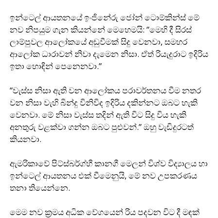
ඉන්ටෙල් ආයතනයේ ඉංජිනේරු ජෝන් ටොම්කින්ස් මේ
නව නිපයුම ගැන කියන්නේ මෙහෙමයි: ”මෙහි දී සිරස්
ලාම්පුවල ආලෝකයේ අඩුවීමක් සිදු වෙනවා, සමහර
ආලෝක ධාරාවන් නිවා දැමෙන නිසා. ඒත් රියැදුරාට ඉදිරිය
ඉතා හොඳින් පෙනෙනවා.”
”වැස්ස නිසා ඇති වන ආලෝකය පරාවර්තනය වීම නතර
වන නිසා වැහි බින්දු විනිවිද ඉදිරිය දකින්නට ඔබට හැකි
වෙනවා. මේ නිසා වැස්ස තදින් ඇති විට සිදු විය හැකි
අනතුරු වළක්වා ගන්න ඔබට පුළුවන්.” ඔහු වැඩිදුරටත්
කියනවා.
ඇමරිකාවේ පිට්ස්බර්ග්හී කානගී මෙලන් විශ්ව විද්‍යාලය හා
ඉන්ටෙල් ආයතනය එක් වීමෙනුයි, මේ නව උපකරණය
තනා තියෙන්නෙ.
මෙම නව ක‍්‍රමය අධික වේගයෙන් රිය පදවන විට දී මඳක්