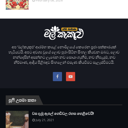
February 08, 2026
අප ‘මල්කැකුළු’ ආරම්භ කළේ නොමිලයේ කෙරෙන ප‍්‍රජා සත්කාරයක්
හැටියටයි. අපට අවශ්‍ය වූයේ ලොව පුරා සිටින සිංහල කියවන ඔබට, ලොව
නන්දෙසින් අසන්නට ලැබෙන නව සොයා ගැනීම්, නව නිපැයුම්, නව
නිර්මාණ, ආදිය පිළිබඳව සිංහලෙන් එසැණ කියවීමට සැලැස්වීමටයි.
සූෆි උපමා කතා
වස දැමූ ඇපල් ගෙඩිවල රහස හෙළිවෙයි!
July 21, 2021