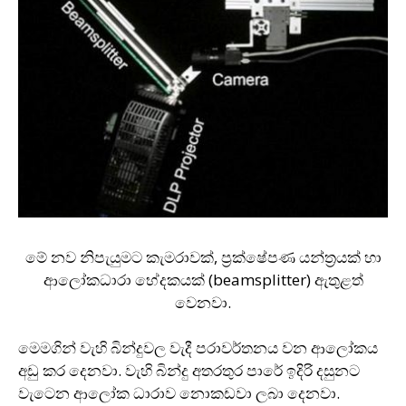
මේ නව නිපැයුමට කැමරාවක්, ප‍්‍රක්ෂේපණ යන්ත‍්‍රයක් හා
ආලෝකධාරා භේදකයක් (beamsplitter) ඇතුළත්
වෙනවා.
මෙමගින් වැහි බින්දුවල වැදී පරාවර්තනය වන ආලෝකය
අඩු කර දෙනවා. වැහි බින්දු අතරතුර පාරේ ඉදිරි දසුනට
වැටෙන ආලෝක ධාරාව නොකඩවා ලබා දෙනවා.