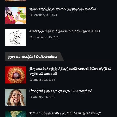
කූඩුවේ කුරුල්ලාට අසන්ට ලැබුණු අසුබ ආරංචිය!
February 08, 2021
කෝකිලයෙකුගෙන් ඉගෙනගත් මිනිසකුගේ කතාව
November 15, 2020
ළමා හා යොවුන් විශ්වකෝෂය
ශ්‍රී ලංකාවෙන් හමු වූ රුපියල් කෝටි 9000ක් වටිනා නිල්මිණ
ලෝකයට ගෙන යයි
January 22, 2026
හිසරදයක් වුණු ඥාන දත ගැන ඔබ නොදත් දේ
January 14, 2026
‘දිට්වා‘ වැනි සුළි කුණාටු ඇති වන්නේ කුමක් නිසාද?