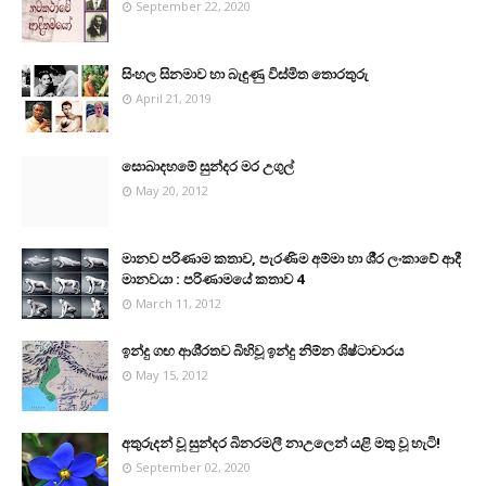
September 22, 2020
සිංහල සිනමාව හා බැඳුණු විස්මිත තොරතුරු
April 21, 2019
සොබාදහමේ සුන්දර මර උගුල්
May 20, 2012
මානව පරිණාම කතාව, පැරණිම අම්මා හා ශී‍්‍ර ලංකාවේ ආදී
මානවයා : පරිණාමයේ කතාව 4
March 11, 2012
ඉන්දු ගඟ ආශි‍්‍රතව බිහිවූ ඉන්දු නිම්න ශිෂ්ටාචාරය
May 15, 2012
අතුරුදන් වූ සුන්දර බිනරමලී නාඋ‍ලෙන් යළි මතු වූ හැටි!
September 02, 2020