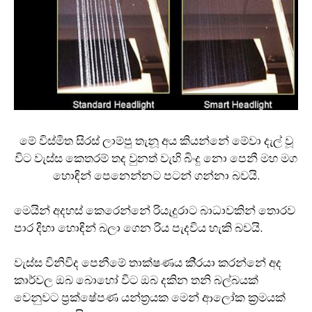
මේ විස්මිත සිරස් ලාම්පු තැනූ අය කියන්නේ මේවා දැල් වූ
විට වැස්ස කෙතරම් තද වුනත් වැහි බිංදු නො පෙනී මහ මග
හොඳින් පෙනෙන්නට පටන් ගන්නා බවයි.
මෙයින් අදහස් කෙරෙන්නේ රියැදුරාට බාධාවකින් තොරව
පාර දිහා හොඳින් බලා ගෙන රිය පැදවිය හැකි බවයි.
වැස්ස විනිවිද පෙනීමේ තාක්ෂණය කි‍්‍රයා කරන්නේ අද
කාර්වල ඔබ බොහෝ විට ඔබ දකින තනි බල්බයක්
වෙනුවට ප‍්‍රක්ෂේපණ යන්ත‍්‍රයක මෙන් ආලෝක ක‍්‍රමයක්