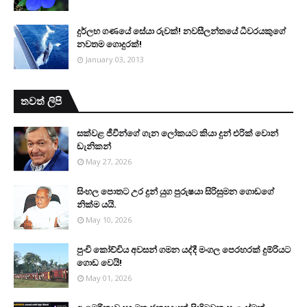
දුර්ලභ ගණයේ සේයා රුවක්! නවසීලන්තයේ ධීවරයකුගේ
නවතම ගොදුරක්!
January 03, 2013
තවත් ලිපි
සක්වළ ජීවීන්ගේ ගැන ලෝකයට කියා දුන් එරික් වොන්
ඩැනිකන්
May 27, 2026
සිංහල පොතට උර දුන් යුග පුරුෂයා සිරිසුමන ගොඩගේ
නික්ම යයි.
May 10, 2026
පුංචි කෝච්චිය අවසන් ගමන යද්දී මංගල පෙරහරක් දුම්රියට
ගොඩ වෙයි!
May 01, 2026