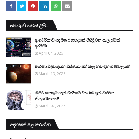
මෙවැනි තවත් ලිපි...
ඇමෙරිකාව සඳ මත ජනපදයක් පිහිටුවන සැලැස්මක්
අරඹයි!
April 04, 2026
තාරකා විද්‍යාඥයන් විස්මයට පත් කළ නව ග්‍රහ මණ්ඩලයක්!
March 19, 2026
කිසිම සතකුට නැති මිනිසාට විතරක් ඇති විස්මිත
නියුරෝනයක්!
March 07, 2026
අදහසක් පළ කරන්න