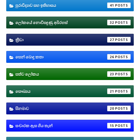
පුරාවිද්‍යාව සහ ඉතිහාසය
41
ලෝකයේ නොවිසඳුණු අබිරහස්
32
ක්‍රීඩා
27
සෙන් බොදු කතා
26
සත්ව ලෝකය
23
සෞඛ්‍යය
21
සිනමාව
20
සංචාරක ඇස ගිය තැන්
15