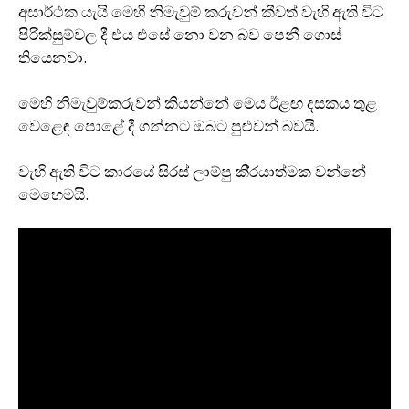
අසාර්ථක යැයි මෙහි නිමැවුම් කරුවන් කීවත් වැහි ඇති විට
පිරික්සුම්වල දී එය එසේ නො වන බව පෙනී ගොස්
තියෙනවා.
මෙහි නිමැවුම්කරුවන් කියන්නේ මෙය ඊළඟ දසකය තුළ
වෙළෙඳ පොළේ දී ගන්නට ඔබට පුළුවන් බවයි.
වැහි ඇති විට කාරයේ සිරස් ලාම්පු කි‍්‍රයාත්මක වන්නේ
මෙහෙමයි.