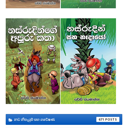
නව නිපැයුම් සහ ගවේෂණ
671