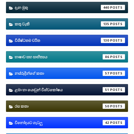
දැන මුතු
440
කතු වැකි
135
විශිෂ්ටතම චරිත
130
භාෂාව සහ සාහිත්‍යය
86
නස්රුදින්ගේ කතා
57
ළමා හා යොවුන් විශ්වකෝෂය
51
රස කතා
50
විනෝදයට ගැටලු
42