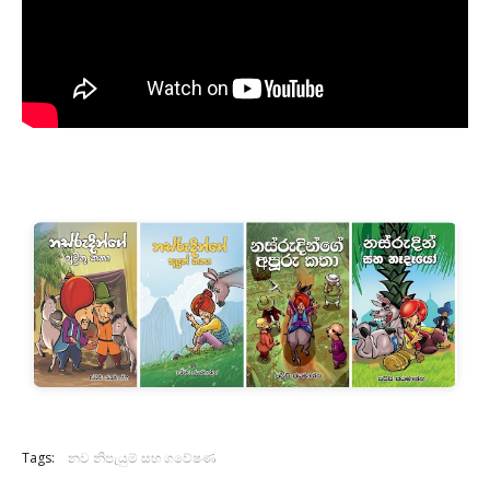
Tags:
නව නිපැයුම් සහ ගවේෂණ