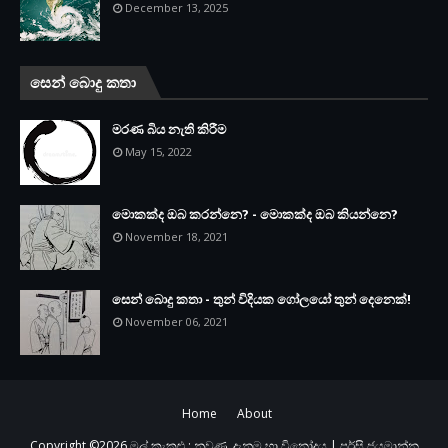
December 13, 2025
සෙන් බොදු කතා
මරණ බිය නැති කිරීම
May 15, 2022
මොකක්ද ඔබ කරන්නෙ? - මොකක්ද ඔබ කියන්නෙ?
November 18, 2021
සෙන් බොදු කතා - තුන් විදියක ගෝලයෝ තුන් දෙනෙක්!
November 06, 2021
Home
About
Copyright ©
2026
මල් කැකුළු : නුවණ, දැනුම හා විනෝදය | පර්සි ජයමාන්න