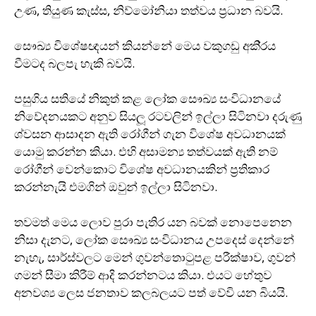
උණ, තියුණ කැස්ස, නිව්මෝනියා තත්වය ප‍්‍රධාන බවයි.
සෞඛ්‍ය විශේෂඥයන් කියන්නේ මෙය වකුගඩු අකි‍්‍රය
වීමටද බලපැ හැකි බවයි.
පසුගිය සතියේ නිකුත් කළ ලෝක සෞඛ්‍ය සංවිධානයේ
නිවේදනයකට අනුව සියලූ රටවලින් ඉල්ලා සිටිනවා දරුණු
ශ්වසන ආසාදන ඇති රෝගීන් ගැන විශේෂ අවධානයක්
යොමු කරන්න කියා. එහි අසාමන්‍ය තත්වයක් ඇති නම්
රෝගීන් වෙන්කොට විශේෂ අවධානයකින් ප‍්‍රතිකාර
කරන්නැයි එමගින් ඔවුන් ඉල්ලා සිටිනවා.
තවමත් මෙය ලොව පුරා පැතිර යන බවක් නොපෙනෙන
නිසා දැනට, ලෝක සෞඛ්‍ය සංවිධානය උපදෙස් දෙන්නේ
නැහැ, සාර්ස්වලට මෙන් ගුවන්තොටුපළ පරීක්ෂාව, ගුවන්
ගමන් සීමා කිරීම් ආදි කරන්නටය කියා. එයට හේතුව
අනවශ්‍ය ලෙස ජනතාව කලබලයට පත් වේවි යන බියයි.