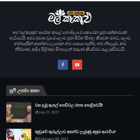
අප ‘මල්කැකුළු’ ආරම්භ කළේ නොමිලයේ කෙරෙන ප‍්‍රජා සත්කාරයක්
හැටියටයි. අපට අවශ්‍ය වූයේ ලොව පුරා සිටින සිංහල කියවන ඔබට, ලොව
නන්දෙසින් අසන්නට ලැබෙන නව සොයා ගැනීම්, නව නිපැයුම්, නව
නිර්මාණ, ආදිය පිළිබඳව සිංහලෙන් එසැණ කියවීමට සැලැස්වීමටයි.
සූෆි උපමා කතා
වස දැමූ ඇපල් ගෙඩිවල රහස හෙළිවෙයි!
July 21, 2021
කූඩුවේ කුරුල්ලාට අසන්ට ලැබුණු අසුබ ආරංචිය!
February 08, 2021