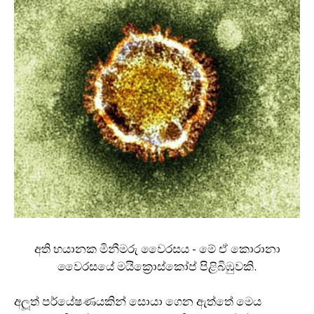
අති භයානක මිනීමරු වෛරසය - මේ ඒ කොරානා
වෛරසයේ මයික්‍රොස්කෝප් පිළිබිඹුවකි.
අලූත් පර්යේෂණයකින් සොයා ගෙන ඇත්තේ මෙය