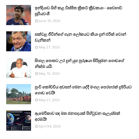
ඉන්දියාව බිහි කළ විස්මිත ක්‍රිකට් ක්‍රීඩකයා - වෛභාව්
සූරියවංශී
June 10, 2026
සක්වළ ජීවීන්ගේ ගැන ලෝකයට කියා දුන් එරික් වොන්
ඩැනිකන්
May 27, 2026
සිංහල පොතට උර දුන් යුග පුරුෂයා සිරිසුමන ගොඩගේ
නික්ම යයි.
May 10, 2026
පුංචි කෝච්චිය අවසන් ගමන යද්දී මංගල පෙරහරක් දුම්රියට
ගොඩ වෙයි!
May 01, 2026
ඇමෙරිකාව සඳ මත ජනපදයක් පිහිටුවන සැලැස්මක්
අරඹයි!
April 04, 2026