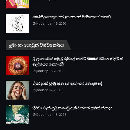
කෝකිලයෙකුගෙන් ඉගෙනගත් මිනිසකුගේ කතාව
November 15, 2020
ළමා හා යොවුන් විශ්වකෝෂය
ශ්‍රී ලංකාවෙන් හමු වූ රුපියල් කෝටි 9000ක් වටිනා නිල්මිණ
ලෝකයට ගෙන යයි
January 22, 2026
හිසරදයක් වුණු ඥාන දත ගැන ඔබ නොදත් දේ
January 14, 2026
‘දිට්වා‘ වැනි සුළි කුණාටු ඇති වන්නේ කුමක් නිසාද?
December 13, 2025