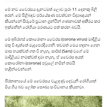
මේ නව වෛරසය දැනටමත් ලොව පුරා 11 දෙනකු බිලි
අරන්. මේ පිළිබඳව පර්යේෂණ පවත්වන විද්‍යාඥයන්
කියන්නේ සිරුරේ ප‍්‍රධාන ග‍්‍රන්ථීන් ගණනාවක් අකි‍්‍රය කර
ඉක්මනින් රෝගියා මරණයට පත් කරන බවයි.
මේ අබිරහස් කොරොනා වෛරස (corona virus) මාදිළිය
මතු වී ඇත්තේ මැදපෙරදිගෙනි. තවමත් මෙය හඳුනා ගෙන
මාස හයක්වත් ගත වී නැහැ. සාර්ස් (Sars) වගේ මේ
මාදිළියට නමක්වත් දමා නැහැ. ඒ වෛරස අයත්
කොරෝනා (corona) පවුලේ නමින් තමයි
හැඳින්වෙන්නේ.
බි‍්‍රතාන්‍යයේ මේ වෛරසය වැළඳුණු දෙවැනි රෝගියාත්
මිය ගිය බව ලෝක සෞඛ්‍ය සංවිධානය කියනවා.