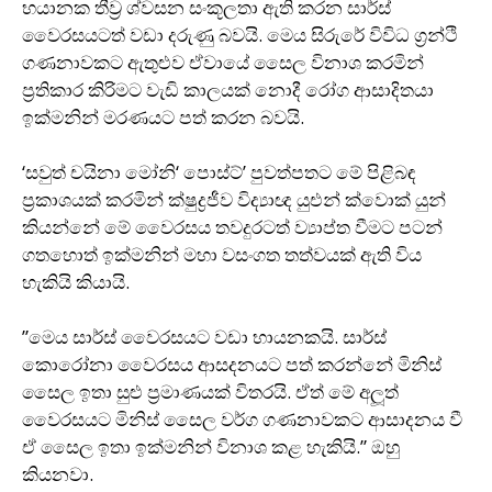
භයානක තීව‍්‍ර ශ්වසන සංකූලතා ඇති කරන සාර්ස්
වෛරසයටත් වඩා දරුණු බවයි. මෙය සිරුරේ විවිධ ග‍්‍රන්ථි
ගණනාවකට ඇතුළුව ඒවායේ සෛල විනාශ කරමින්
ප‍්‍රතිකාර කිරිමට වැඩි කාලයක් නොදී රෝග ආසාදිතයා
ඉක්මනින් මරණයට පත් කරන බවයි.
‘සවුත් චයිනා මෝනි‘ පොස්ට්’ පුවත්පතට මේ පිළිබඳ
ප‍්‍රකාශයක් කරමින් ක්ෂුද්‍රජීව විද්‍යාඥ යුඑන් ක්වොක් යුන්
කියන්නේ මේ වෛරසය තවදුරටත් ව්‍යාප්ත වීමට පටන්
ගතහොත් ඉක්මනින් මහා වසංගත තත්වයක් ඇති විය
හැකියි කියායි.
”මෙය සාර්ස් වෛරසයට වඩා භායනකයි. සාර්ස්
කොරෝනා වෛරසය ආසදනයට පත් කරන්නේ මිනිස්
සෛල ඉතා සුළු ප‍්‍රමාණයක් විතරයි. ඒත් මේ අලූත්
වෛරසයට මිනිස් සෛල වර්ග ගණනාවකට ආසාදනය වී
ඒ සෛල ඉතා ඉක්මනින් විනාශ කළ හැකියි.” ඔහු
කියනවා.