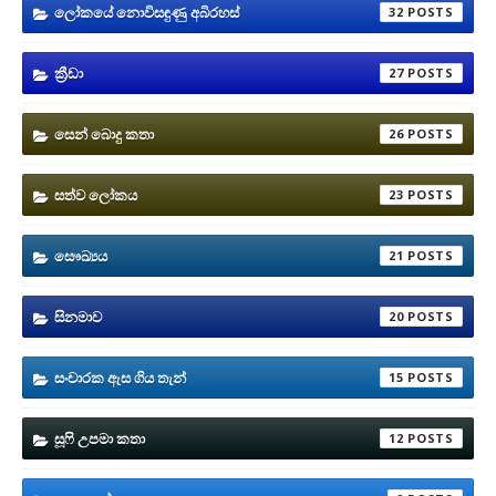
ලෝකයේ නොවිසඳුණු අබිරහස්
32
ක්‍රීඩා
27
සෙන් බොදු කතා
26
සත්ව ලෝකය
23
සෞඛ්‍යය
21
සිනමාව
20
සංචාරක ඇස ගිය තැන්
15
සූෆි උපමා කතා
12