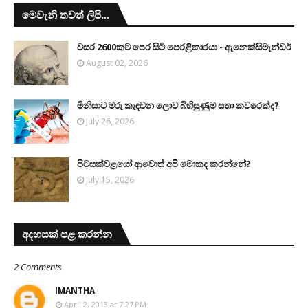
මෙවැනි තවත් ලිපි...
වසර 2600කට පෙර සිටි පෙරළිකාරයා - ඇනෙක්සිමැන්ඩර්
August 02, 2026
මිනිසාට මරු කැඳවන ලොව බිහිසුණුම සතා කවරෙක්ද?
July 26, 2026
පිටසක්වළයෝ ආවොත් අපි මොකද කරන්නේ?
July 15, 2026
අදහසක් පළ කරන්න
2 Comments
IMANTHA
April 2, 2013 at 7:27 PM