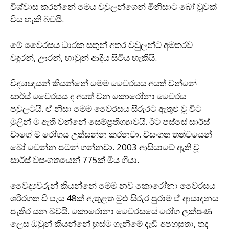
විශ්වාස කරන්නේ මෙය වවුලන්ගෙන් මිනිසාට බෝ වූවක්
විය හැකි බවයි.
මේ වෛරසය ධාරක සතුන් අතර වවුලන්ට අමතරව
වඳුරන්, ඌරන්, හාවුන් ආදිය සිටිය හැකියි.
විද්‍යාඥයන් කියන්නේ මෙම වෛරසය අයත් වන්නේ
සාර්ස් වෛරසය ද අයත් වන කොරෝනා වෛරස
පවුලටයි. ඒ නිසා මෙම වෛරසය සිරුරට ඇතුළු වූ විට
මුලින් ම ඇති වන්නේ සෙම්ප‍්‍රතිශ්‍යාවයි. ඊට පස්සේ සාර්ස්
වාගේ ම රෝගය උත්සන්න කරනවා. වසංගත තත්වයෙන්
බෝ වෙන්න පටන් ගන්නවා. 2003 ආසියාවේ ඇති වූ
සාර්ස් වසංගතයෙන් 775ක් මිය ගියා.
වෛද්‍යවරුන් කියන්නේ මෙම නව කොරෝනා වෛරසය
ශරීරගත වී පැය 48ක් ඇතුළත මුළු සිරුර පුරාම ඒ ආසාදනය
පැතිර යන බවයි. කොරොනා වෛරසයේ රෝග ලක්ෂණ
ලෙස ඔවුන් කියන්නේ හුස්ම ගැනීමේ දැඩි අපහසුතා, තද