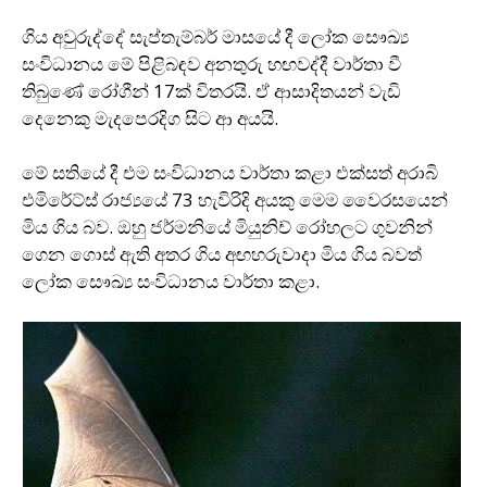
ගිය අවුරුද්දේ සැප්තැම්බර් මාසයේ දී ලෝක සෞඛ්‍ය
සංවිධානය මේ පිළිබඳව අනතුරු හඟවද්දී වාර්තා වී
තිබුණේ රෝගීන් 17ක් විතරයි. ඒ ආසාදිතයන් වැඩි
දෙනෙකු මැදපෙරදිග සිට ආ අයයි.
මේ සතියේ දී එම සංවිධානය වාර්තා කළා එක්සත් අරාබි
එමිරේට්ස් රාජ්‍යයේ 73 හැවිරිදි අයකු මෙම වෛරසයෙන්
මිය ගිය බව. ඔහු ජර්මනියේ මියුනිච් රෝහලට ගුවනින්
ගෙන ගොස් ඇති අතර ගිය අඟහරුවාදා මිය ගිය බවත්
ලෝක සෞඛ්‍ය සංවිධානය වාර්තා කළා.