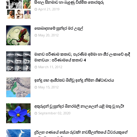
සිංහල සිනමාව හා බැඳුණු විස්මිත තොරතුරු
April 21, 2019
සොබාදහමේ සුන්දර මර උගුල්
May 20, 2012
මානව පරිණාම කතාව, පැරණිම අම්මා හා ශී‍්‍ර ලංකාවේ ආදී
මානවයා : පරිණාමයේ කතාව 4
March 11, 2012
ඉන්දු ගඟ ආශි‍්‍රතව බිහිවූ ඉන්දු නිම්න ශිෂ්ටාචාරය
May 15, 2012
අතුරුදන් වූ සුන්දර බිනරමලී නාඋ‍ලෙන් යළි මතු වූ හැටි!
September 02, 2020
දුර්ලභ ගණයේ සේයා රුවක්! නවසීලන්තයේ ධීවරයකුගේ