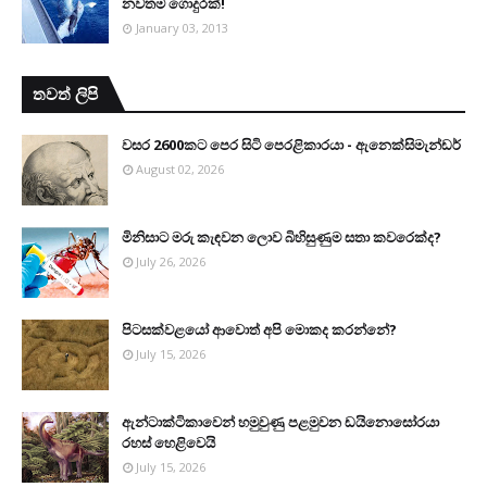
නවතම ගොදුරක්!
January 03, 2013
තවත් ලිපි
වසර 2600කට පෙර සිටි පෙරළිකාරයා - ඇනෙක්සිමැන්ඩර්
August 02, 2026
මිනිසාට මරු කැඳවන ලොව බිහිසුණුම සතා කවරෙක්ද?
July 26, 2026
පිටසක්වළයෝ ආවොත් අපි මොකද කරන්නේ?
July 15, 2026
ඇන්ටාක්ටිකාවෙන් හමුවුණු පළමුවන ඩයිනොසෝරයා
රහස් හෙළිවෙයි
July 15, 2026