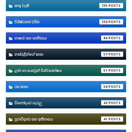
කතු වැකි
135
විශිෂ්ටතම චරිත
130
භාෂාව සහ සාහිත්‍යය
86
නස්රුදින්ගේ කතා
57
ළමා හා යොවුන් විශ්වකෝෂය
51
රස කතා
50
විනෝදයට ගැටලු
42
පුරාවිද්‍යාව සහ ඉතිහාසය
41