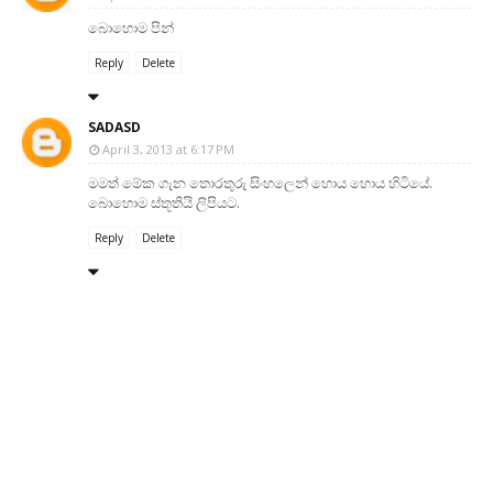
බොහොම පින්
Reply
Delete
SADASD
April 3, 2013 at 6:17 PM
මමත් මේක ගැන තොරතුරු සිංහලෙන් හොය හොය හිටියේ.
බොහොම ස්තූතියි ලිපියට.
Reply
Delete