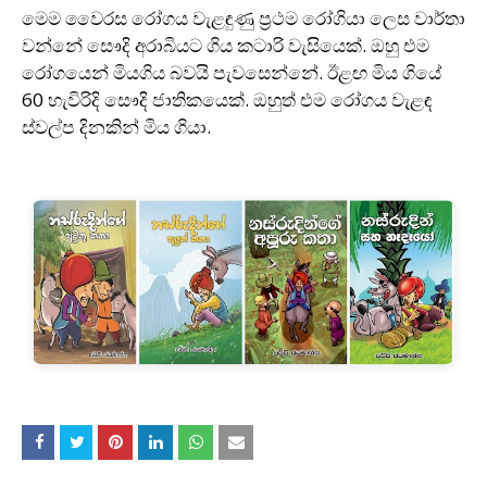
මෙම වෛරස රෝගය වැළඳුණු ප‍්‍රථම රෝගියා ලෙස වාර්තා
වන්නේ සෞදි අරාබියට ගිය කටාරි වැසියෙක්. ඔහු එම
රෝගයෙන් මියගිය බවයි පැවසෙන්නේ. ඊළඟ මිය ගියේ
60 හැවිරිදි සෞදි ජාතිකයෙක්. ඔහුත් එම රෝගය වැළඳ
ස්වල්ප දිනකින් මිය ගියා.