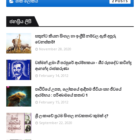
ශාක ලෝකය
2
ජනප්‍රිය ලිපි
සතුන්ට කියන සිංහල හා ඉංග්‍රීසි නම්වල ඇති අපූරු
වෙනස්කම්!
November 28, 2020
වත්මන් ළමා ගී පරපුරේ ආරම්භකයා - ශී‍්‍ර රූපදේව කවීන්ද්‍ර
ආනන්ද රාජකරුණා
February 14, 2012
පෘථිවියේ උපත, ලෝකයේ ආදීතම ජීවියා සහ ජීවයේ
ආරම්භය : පරිණාමයේ කතාව 1
February 15, 2012
ශ්‍රී ලංකාවේ ප්‍රථම සිංහල නවකතාව කුමක් ද?
September 22, 2020