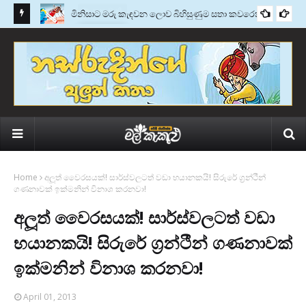
මැන්ඩර්
මිනිසාට මරු කැඳවන ලොව බිහිසුණුම සතා කවරෙක්ද?
කතු වැකි
Home
අලූත් වෛරසයක්! සාර්ස්වලටත් වඩා භයානකයි! සිරුරේ ග‍්‍රන්ථීන්
ගණනාවක් ඉක්මනින් විනාශ කරනවා!
අලූත් වෛරසයක්! සාර්ස්වලටත් වඩා
භයානකයි! සිරුරේ ග‍්‍රන්ථීන් ගණනාවක්
ඉක්මනින් විනාශ කරනවා!
April 01, 2013