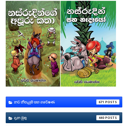
නව නිපැයුම් සහ ගවේෂණ
671
දැන මුතු
440