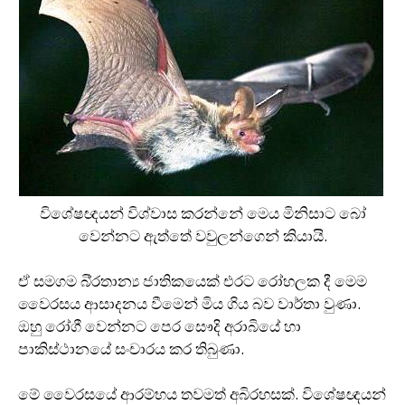
විශේෂඥයන් විශ්වාස කරන්නේ මෙය මිනිසාට බෝ
වෙන්නට ඇත්තේ වවුලන්ගෙන් කියායි.
ඒ සමගම බි‍්‍රතාන්‍ය ජාතිකයෙක් එරට රෝහලක දී මෙම
වෛරසය ආසාදනය වීමෙන් මිය ගිය බව වාර්තා වුණා.
ඔහු රෝගී වෙන්නට පෙර සෞදි අරාබියේ හා
පාකිස්ථානයේ සංචාරය කර තිබුණා.
මේ වෛරසයේ ආරම්භය තවමත් අබිරහසක්. විශේෂඥයන්