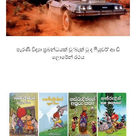
පැරණි විද්‍යා ප‍්‍රබන්ධයක් වූ ‘බැක් ටු ද ෆියුචර්’ ආ ඩි
ලොරේන් රථය