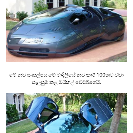
මේ නව සංකල්පය මේ මාදිලියේ නව කාර් 100කට වඩා
සැලසුම් කළ මයිකල් වෙටර්ගෙයි.