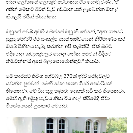
නිසා ලෝකයේ ලොකුම අවධානය ඊට යොමු වුණා. ‘ඒ
අතින් මේකට ඊටත් වැඩි අවධානයක් ලැබෙන්න ඕනෑ.’
කියලයි මයික් කියන්නෙ.
ඔහුගේ වෙබ් අඩවිය ඔස්සේ ඔහු කියන්නේ, ”අනාගතයට
සුදුසු මෝටර් රථ සංකල්ප අසස් තත්වයෙන් නිර්මාණය කර
ඔබේ සිහිනය හැබෑ කරන්න අපි කැමතියි. ඒක් ඔබට
එදිනෙදා කටයුතුවලට යොදා ගන්න පුළුවන් විදියට
නිමවන්නයි අපේ බලාපොරොත්තුව.” කියායි.
මේ කාරයට තිරිංග අශ්වබල 270ක් ඉදිරි රෝදවලට
යවන්න පුළුවන්. මෙහි වේග පහක ගියර් පෙට්ටියක්
තියෙනවා. මේ රිය තුළ කැමරා දෙකක් සවි කර තියෙනවා.
මෙහි ඇති අමුතු හැඩය නිසා රිය ගාල් කිරීමේදී ඒවා
විශේෂයෙන් උපකාර වෙනවා