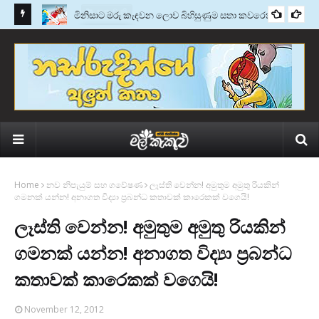
මැන්ඩර්
මිනිසාට මරු කැඳවන ලොව බිහිසුණුම සතා කවරෙක්ද?
කතු වැකි
Home
නව නිපැයුම් සහ ගවේෂණ
ලෑස්ති වෙන්න! අමුතුම අමුතු රියකින්
ගමනක් යන්න! අනාගත විද්‍යා ප‍්‍රබන්ධ කතාවක් කාරෙකක් වගෙයි!
ලෑස්ති වෙන්න! අමුතුම අමුතු රියකින්
ගමනක් යන්න! අනාගත විද්‍යා ප‍්‍රබන්ධ
කතාවක් කාරෙකක් වගෙයි!
November 12, 2012