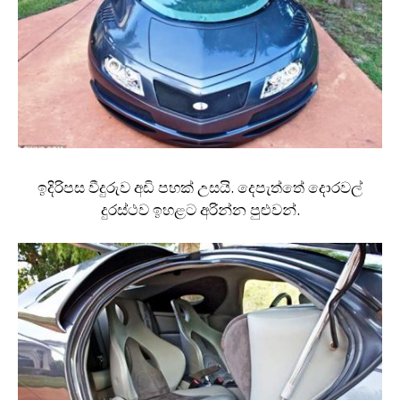
ඉදිරිපස වීදුරුව අඩි පහක් උසයි. දෙපැත්තේ දොරවල්
දුරස්ථව ඉහළට අරින්න පුළුවන්.