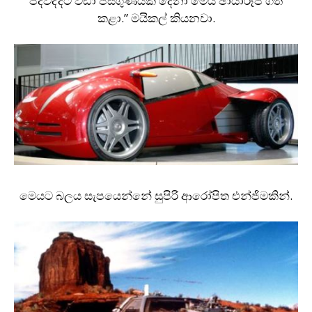
පදවද්දීට වඩා පස්ගුණයක් දෙනා මෙය ඡායාරූප ගත
කළා.” මයිකල් කියනවා.
මෙයට බලය සැපයෙන්නේ සුපිරි ආරෝපිත එන්ජිමකින්.