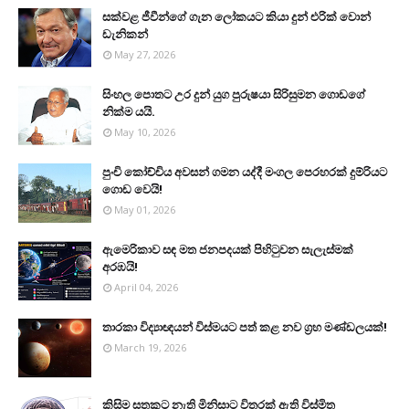
සක්වළ ජීවීන්ගේ ගැන ලෝකයට කියා දුන් එරික් වොන්
ඩැනිකන්
May 27, 2026
සිංහල පොතට උර දුන් යුග පුරුෂයා සිරිසුමන ගොඩගේ
නික්ම යයි.
May 10, 2026
පුංචි කෝච්චිය අවසන් ගමන යද්දී මංගල පෙරහරක් දුම්රියට
ගොඩ වෙයි!
May 01, 2026
ඇමෙරිකාව සඳ මත ජනපදයක් පිහිටුවන සැලැස්මක්
අරඹයි!
April 04, 2026
තාරකා විද්‍යාඥයන් විස්මයට පත් කළ නව ග්‍රහ මණ්ඩලයක්!
March 19, 2026
කිසිම සතකුට නැති මිනිසාට විතරක් ඇති විස්මිත