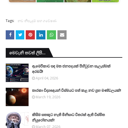
Tags:
නව නිපැයුම් සහ ගවේෂණ
මෙවැනි තවත් ලිපි...
ඇමෙරිකාව සඳ මත ජනපදයක් පිහිටුවන සැලැස්මක්
අරඹයි!
April 04, 2026
තාරකා විද්‍යාඥයන් විස්මයට පත් කළ නව ග්‍රහ මණ්ඩලයක්!
March 19, 2026
කිසිම සතකුට නැති මිනිසාට විතරක් ඇති විස්මිත
නියුරෝනයක්!
March 07, 2026