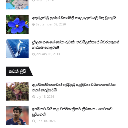
අතුරුදන් වූ සුන්දර බිනරමලී නාඋ‍ලෙන් යළි මතු වූ හැටි!
September 02, 2020
දුර්ලභ ගණයේ සේයා රුවක්! නවසීලන්තයේ ධීවරයකුගේ
නවතම ගොදුරක්!
January 03, 2013
තවත් ලිපි
ඇන්ටාක්ටිකාවෙන් හමුවුණු පළමුවන ඩයිනොසෝරයා
රහස් හෙළිවෙයි
July 15, 2026
ඉන්දියාව බිහි කළ විස්මිත ක්‍රිකට් ක්‍රීඩකයා - වෛභාව්
සූරියවංශී
June 10, 2026