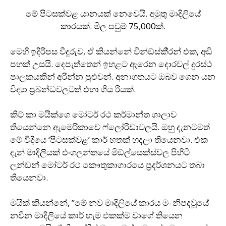
මේ පිටසක්වළ යානයක් නෙවෙයි. අමුතු මාදිලියේ
කාරයක්. මිල පවුම් 75,000ක්.
මෙහි ඉදිරිපස වීදුරුව, ඒ කියන්නේ වින්ඞ්ස්කී‍්‍රන් එක, අඩි
පහක් උසයි. දෙපැත්තෙන් ඉහළට ඇරෙන දොරවල් දුරස්ථ
පාලකයකින් අරින්න පුළුවන්. අනාගතයට ඔබව ගෙන යන
විද්‍යා ප‍්‍රබන්ධවලටත් එහා ගිය රියක්.
කිට් කා මයික්ගෙ මෝටර් රථ කර්මාන්ත ශාලාව
තියෙන්නෙ ඇමෙරිකාවෙ ෆ්ලෝරිඩාවලයි. ඔහු දැනටමත්
මේ විදියෙ ‘පිටසක්වළ’ කාර් හතක් හදලා තියෙනවා. එක
දැන් මාදිලියක් එංගලන්තයේ මිඞ්ල්සෙක්ස්වල පිහිටි
ලන්ඩන් මෝටර් රථ කෞතුකාගාරයෙ ප‍්‍රදර්ශනයට තබා
තියෙනවා.
මයික් කියන්නේ, ”මේ නව මාදිලියේ කාරය මං නිපදවූයේ
නවීන මාදිලියේ කාර් හැම එකක්ම වාගේ තියෙන