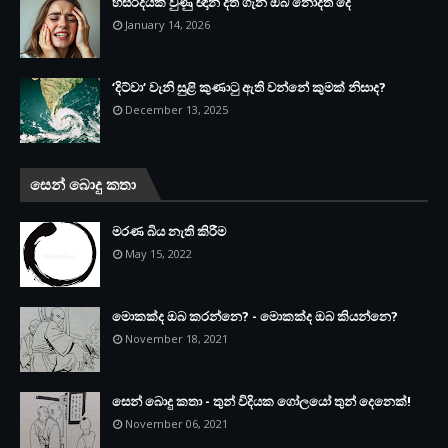
හිසරදයක් වුණු ඥාන දත ගැන ඔබ නොදත් දේ
January 14, 2026
‘දිට්වා‘ වැනි සුළි කුණාටු ඇති වන්නේ කුමක් නිසාද?
December 13, 2025
සෙන් බොදු කතා
මරණ බිය නැති කිරීම
May 15, 2022
මොකක්ද ඔබ කරන්නෙ? - මොකක්ද ඔබ කියන්නෙ?
November 18, 2021
සෙන් බොදු කතා - තුන් විදියක ගෝලයෝ තුන් දෙනෙක්!
November 06, 2021