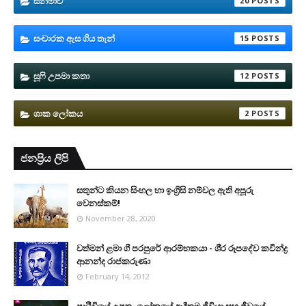
සිනමාව
20
සංචාරක ඇස ගිය තැන්
15
සූෆි උපමා කතා
12
ශාක ලෝකය
2
ජනප්‍රිය ලිපි
සතුන්ට කියන සිංහල හා ඉංග්‍රීසි නම්වල ඇති අපූරු
වෙනස්කම්!
November 28, 2020
වත්මන් ළමා ගී පරපුරේ ආරම්භකයා - ශී‍්‍ර රූපදේව කවීන්ද්‍ර
ආනන්ද රාජකරුණා
February 14, 2012
පෘථිවියේ උපත, ලෝකයේ ආදීතම ජීවියා සහ ජීවයේ