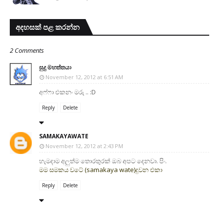
අදහසක් පළ කරන්න
2 Comments
සුදු මහත්තයා
November 12, 2012 at 6:51 AM
අෆ්ෆා එකනං මරු .. :D
Reply
Delete
SAMAKAYAWATE
November 12, 2012 at 2:43 PM
හැමදාම අලුත්ම තොරතුරක් ඔබ අපට දෙනවා. පිං.
මම සමකය වටේ (samakaya wate)දුවන එකා
Reply
Delete