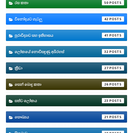
රස කතා
50
විනෝදයට ගැටලු
42
පුරාවිද්‍යාව සහ ඉතිහාසය
41
ලෝකයේ නොවිසඳුණු අබිරහස්
32
ක්‍රීඩා
27
සෙන් බොදු කතා
26
සත්ව ලෝකය
23
සෞඛ්‍යය
21