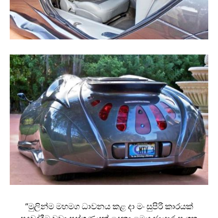
”මුලින්ම මහමග ධාවනය කළ දා මං සුපිරි කාරයක්