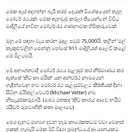
මේක ඇස් අදහන්න බැරි තරම් දෙයක්! විශේෂයෙන් තැනූ
මෝටර් රථයක්. මේක ඇනවුම් කරලා තියෙන්නේ විවිධ
මාදිලියේ නවීන මෝටර් රථ ගණනාවක හිමිකරුවෙක්.
ඔහු මේ සඳහා වැය කරන මුදල පවුම් 75,000යි. කලින් ‘මල්
කැකුළු’වලින් පෙන්නූ පෝෂේ 911 මාදිලියත් අලෙවි කළේ
මේ මිලටමයි.
මේ අනාගතවාදී මෝටර් රථය සැලසුම් කර නිර්මාණය කර
ඇත්තේ ‘කිට් කා මයික්’ යන අන්වර්ථ නාමයෙන්
හැඳින්වෙන නව මෝටර් රථ සැලසුම්වලට කීර්තියක් දිනා
සිටින මයිකල් වෙටර් (Michael Vetter) නව
නිපැයුම්කරුවායි. (ඔබට මතකද ‘කිට් කාරය’ ආවෙ නයිට්
රයිඩර් රූපවාහිනි කතා මාලාවෙ)
මෙය දැනට මහමග දුවන හැම කාරෙකකටම වඩා වෙනස්
එකක්. හැබැයි මේක ඊටී විද්‍යා ප‍්‍රබන්ධයේ ආ යානයකට