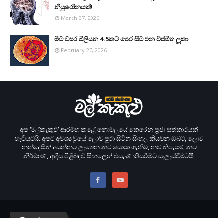
නියුරෝනයක්!
March 07, 2026
මීට වසර බිලියන 4.5කට පෙර සිට එන විස්මිත ලූකා
February 27, 2026
අප ‘මල්කැකුළු’ ආරම්භ කළේ නොමිලයේ කෙරෙන ප‍්‍රජා සත්කාරයක්
හැටියටයි. අපට අවශ්‍ය වූයේ ලොව පුරා සිටින සිංහල කියවන ඔබට, ලොව
නන්දෙසින් අසන්නට ලැබෙන නව සොයා ගැනීම්, නව නිපැයුම්, නව
නිර්මාණ, ආදිය පිළිබඳව සිංහලෙන් එසැණ කියවීමට සැලැස්වීමටයි.