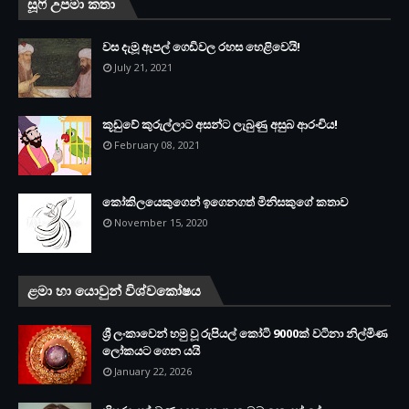
සූෆි උපමා කතා
වස දැමූ ඇපල් ගෙඩිවල රහස හෙළිවෙයි!
July 21, 2021
කූඩුවේ කුරුල්ලාට අසන්ට ලැබුණු අසුබ ආරංචිය!
February 08, 2021
කෝකිලයෙකුගෙන් ඉගෙනගත් මිනිසකුගේ කතාව
November 15, 2020
ළමා හා යොවුන් විශ්වකෝෂය
ශ්‍රී ලංකාවෙන් හමු වූ රුපියල් කෝටි 9000ක් වටිනා නිල්මිණ
ලෝකයට ගෙන යයි
January 22, 2026