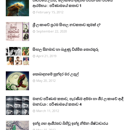
ආරම්භය : පරිණාමයේ කතාව 1
February 15, 2012
ශ්‍රී ලංකාවේ ප්‍රථම සිංහල නවකතාව කුමක් ද?
September 22, 2020
සිංහල සිනමාව හා බැඳුණු විස්මිත තොරතුරු
April 21, 2019
සොබාදහමේ සුන්දර මර උගුල්
May 20, 2012
මානව පරිණාම කතාව, පැරණිම අම්මා හා ශී‍්‍ර ලංකාවේ ආදී
මානවයා : පරිණාමයේ කතාව 4
March 11, 2012
ඉන්දු ගඟ ආශි‍්‍රතව බිහිවූ ඉන්දු නිම්න ශිෂ්ටාචාරය
May 15, 2012