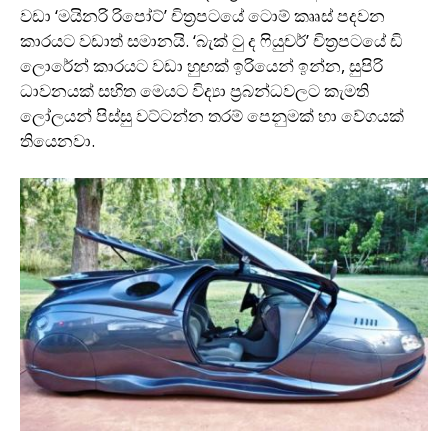
වඩා ‘මයිනරි රිපෝට්’ චිත‍්‍රපටයේ ටොම් කෲස් පදවන
කාරයට වඩාත් සමානයි. ‘බැක් ටු ද ෆියුචර්’ චිත‍්‍රපටයේ ඩි
ලොරේන් කාරයට වඩා හුඟක් ඉරියෙන් ඉන්න, සුපිරි
ධාවනයක් සහිත මෙයට විද්‍යා ප‍්‍රබන්ධවලට කැමති
ලෝලයන් පිස්සු වට්ටන්න තරම් පෙනුමක් හා වේගයක්
තියෙනවා.