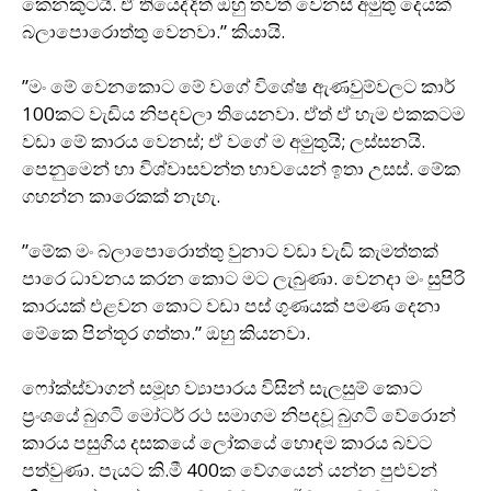
කෙනකුටයි. ඒ තියෙද්දිත් ඔහු තවත් වෙනස් අමුතු දෙයක්
බලාපොරොත්තු වෙනවා.” කියායි.
”මං මේ වෙනකොට මේ වගේ විශේෂ ඇණවුම්වලට කාර්
100කට වැඩිය නිපදවලා තියෙනවා. ඒත් ඒ හැම එකකටම
වඩා මේ කාරය වෙනස්; ඒ වගේ ම අමුතුයි; ලස්සනයි.
පෙනුමෙන් හා විශ්වාසවන්ත භාවයෙන් ඉතා උසස්. මේක
ගහන්න කාරෙකක් නැහැ.
”මේක මං බලාපොරොත්තු වුනාට වඩා වැඩි කැමත්තක්
පාරෙ ධාවනය කරන කොට මට ලැබුණා. වෙනදා මං සුපිරි
කාරයක් එළවන කොට වඩා පස් ගුණයක් පමණ දෙනා
මේකෙ පින්තූර ගත්තා.” ඔහු කියනවා.
ෆෝක්ස්වාගන් සමූහ ව්‍යාපාරය විසින් සැලසුම් කොට
ප‍්‍රංශයේ බුගටි මෝටර් රථ සමාගම නිපදවූ බුගටි වේරොන්
කාරය පසුගිය දසකයේ ලෝකයේ හොඳම කාරය බවට
පත්වුණා. පැයට කි.මී 400ක වේගයෙන් යන්න පුළුවන්