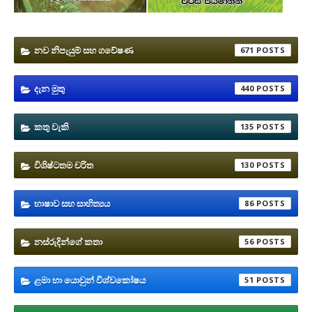
නව නිපැයුම් සහ ගවේෂණ
671
දැන මුතු
440
කතු වැකි
135
විශිෂ්ටතම චරිත
130
භාෂාව සහ සාහිත්‍යය
86
නස්රුදින්ගේ කතා
56
ළමා හා යොවුන් විශ්වකෝෂය
51