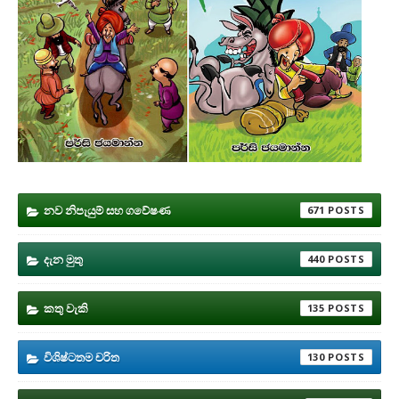
නව නිපැයුම් සහ ගවේෂණ
671
දැන මුතු
440
කතු වැකි
135
විශිෂ්ටතම චරිත
130