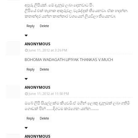
අපූරු ලිපියක්. මේ දැනුම ලබා දෙනවාට පිං.
ලිපියේ එක් තැනක අකුරුවල වැරැද්දක් තියෙනවා. ඒක හදන්න.
කතාන්දර යන්න කාන්තාර වශයෙන් ලියවිලා තියෙනවා.
Reply
Delete
ANONYMOUS
June 11, 2012 at 3:26 PM
BOHOMA WADAGATH LIPIYAK THANKAS V.MUCH
Reply
Delete
ANONYMOUS
June 11, 2012 at 11:50 PM
ඔබේ ලිපි සියල්ලක්ම කියවමි.ඒ මගින් ලොකු දැනුමක් ලබා ගතිමි
ගොඩක් පින් .......දිගටම කරගෙන යන්න.........
Reply
Delete
ANONYMOUS