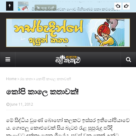
මැන්ඩර්
මිනිසාට මරු කැඳවන ලොව බිහිසුණුම සතා කවරෙක්ද?
කතු වැකි
Home
රස කතා
කෝපි කාලෙ කතාවක්!
කෝපි කාලෙ කතාවක්!
June 11, 2012
මේ සිද්ධිය වුණේ බොහෝ කලකට ඉස්සර ඉතියෝපියාවේ
ය. ගොපලූ කොළුවෙක් සිය බැටළු රැළ සුපුරුදු පරිදි
කැළෑවට දක්කා ගෙන ගියේය. සවස් වන තෙක් උන්ට