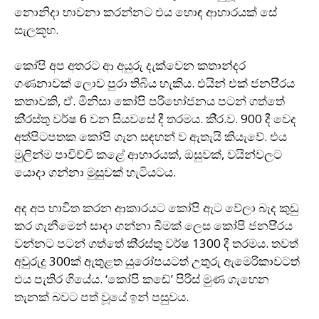
නොනිදා භාවනා කරන්නට එය හොඳ ආහාරයක් සේ
සැලකූහ.
කෝපි අප අතරට ආ අයුරු දැක්වෙන කතාන්දර
ගණනාවක් ලොව පුරා තිබිය හැකිය. එයින් එක් ජනපි‍්‍රය
කතාවකි, ඒ. මිනිසා කෝපි පරිභෝජනය පටන් ගත්තේ
කි‍්‍රස්තු වර්ෂ 6 වන සියවසේ දී තරමය. කි‍්‍ර.ව. 900 දී වෙද
අත්පිටපතක කෝපි ගැන සඳහන් ව ඇතැයි කියැවේ. එය
මුලින්ම පාවිච්චි කළේ ආහාරයක්, ඔසුවක්, වයින්වලට
යොදා ගන්නා මුසුවක් හැටියටය.
අද අප භාවිත කරන ආකාරයට කෝපි ඇට වේලා බැද කුඩු
කර ගැනීමෙන් සාදා ගන්නා බීමක් ලෙස කෝපි ජනපි‍්‍රය
වන්නට පටන් ගත්තේ කි‍්‍රස්තු වර්ෂ 1300 දී තරමය. තවත්
අවුරුදු 300ක් ඇතුළත යුරෝපයටත් උතුරු ඇමෙරිකාවටත්
එය පැතිර ගියේය. ‘කෝපි කඬේ’ පිරිස් මුණ ගැහෙන
තැනක් බවට පත් වූයේ ඉන් පසුවය.