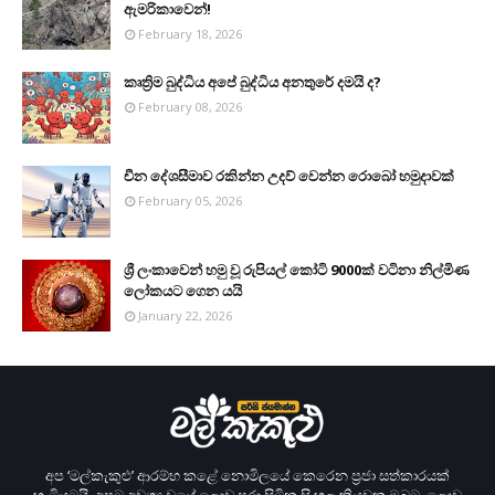
ඇමරිකාවෙන්!
February 18, 2026
කෘත්‍රිම බුද්ධිය අපේ බුද්ධිය අනතුරේ දමයි ද?
February 08, 2026
චීන දේශසීමාව රකින්න උදව් වෙන්න රොබෝ හමුදාවක්
February 05, 2026
ශ්‍රී ලංකාවෙන් හමු වූ රුපියල් කෝටි 9000ක් වටිනා නිල්මිණ
ලෝකයට ගෙන යයි
January 22, 2026
අප ‘මල්කැකුළු’ ආරම්භ කළේ නොමිලයේ කෙරෙන ප‍්‍රජා සත්කාරයක්
හැටියටයි. අපට අවශ්‍ය වූයේ ලොව පුරා සිටින සිංහල කියවන ඔබට, ලොව