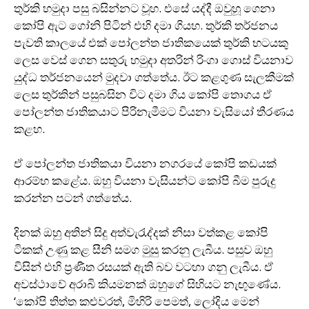
තුර්කි හමුදා පසු බසින්නට වූහ. එසේ යද්දී ඔවුහූ ගෙනා
කෝපි ඇට ගෝනි පිටින් එහි දමා ගියහ. තුර්කි තර්ජනය
පැවති කාලයේ එක් පෝලන්ත ජාතිකයෙක් තුර්කි භටයකු
ලෙස වෙස් ගෙන සතුරු හමුදා අතරින් රිංගා ගොස් වියනාව
යුද්ධ තර්ජනයෙන් මුදවා ගත්තේය. ඊට කළගුණ සැලකීමක්
ලෙස තුර්කින් පසුබසින විට දමා ගිය කෝපි තොගය ඒ
පෝලන්ත ජාතිකයාට පිරිනැමීමට වියනා වැසියෝ තීරණය
කළහ.
ඒ පෝලන්ත ජාතිකයා වියනා නගරයේ කෝපි කඩයක්
ආරම්භ කළේය. ඔහු වියනා වැසියන්ට කෝපි බීම පුරුදු
කරන්න පටන් ගත්තේය.
දිනක් ඔහු අතින් සිදු අත්වැරැද්දක් නිසා වත්කළ කෝපි
ටිකක් උණු කළ සීනි සමග මුසු කරනු ලැබීය. පසුව ඔහු
විසින් එහි ප‍්‍රණීත රසයක් ඇති බව වටහා ගනු ලැබීය. ඒ
අවස්ථාවේ අරාබි කියමනක් ඔහුගේ සිහියට නැඟුණේය.
‘කෝපි තිත්ත කළුවරත්, මිහිරි පෙමත්, ලෝදිය මෙන්