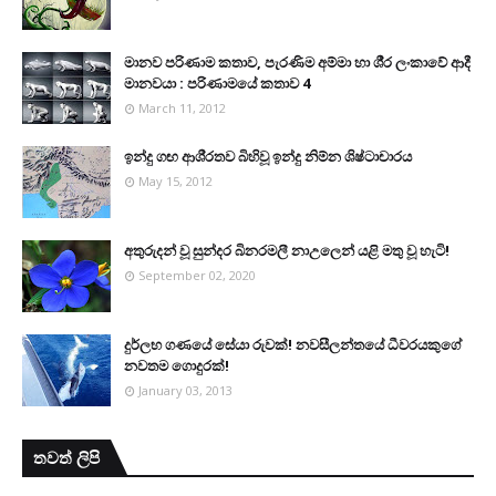
මානව පරිණාම කතාව, පැරණිම අම්මා හා ශී‍්‍ර ලංකාවේ ආදී
මානවයා : පරිණාමයේ කතාව 4
March 11, 2012
ඉන්දු ගඟ ආශි‍්‍රතව බිහිවූ ඉන්දු නිම්න ශිෂ්ටාචාරය
May 15, 2012
අතුරුදන් වූ සුන්දර බිනරමලී නාඋ‍ලෙන් යළි මතු වූ හැටි!
September 02, 2020
දුර්ලභ ගණයේ සේයා රුවක්! නවසීලන්තයේ ධීවරයකුගේ
නවතම ගොදුරක්!
January 03, 2013
තවත් ලිපි