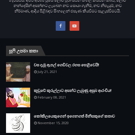
නන්දෙසින් අසන්නට ලැබෙන නව සොයා ගැනීම්, නව නිපැයුම්, නව
නිර්මාණ, ආදිය පිළිබඳව සිංහලෙන් එසැණ කියවීමට සැලැස්වීමටයි.
සූෆි උපමා කතා
වස දැමූ ඇපල් ගෙඩිවල රහස හෙළිවෙයි!
July 21, 2021
කූඩුවේ කුරුල්ලාට අසන්ට ලැබුණු අසුබ ආරංචිය!
February 08, 2021
කෝකිලයෙකුගෙන් ඉගෙනගත් මිනිසකුගේ කතාව
November 15, 2020