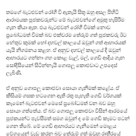
තමගේ බැටළුවන් රෝගී වී ඇතැයි සිතූ ඔහු අසල පිහිටි
ආරාමයක පූජකවරුන්ට මේ බැටළුවන්ගේ අමුතු හැසිරීම
ගැන කියා ඇත. එය බැටළුවන් රෝගී වීමක් නොව
ප‍්‍රබෝධමත් වීමක් බව එක්වරම තේරුම් ගත් පූජකවරු ඊට
හේතුව කුමක් හෝ දහවල් කාලයේ ඔවුන් ගත් ආහාරයක්
යැයි නිගමනය කළහ. ඒ අනුව දහවල් කාලයේ දී ඔවුන්
ආහාරයට ගන්නා ගහ කොළ වැල්, මල්, ගෙඩි ආදිය ගැන
සෝදිසියෙන් සිටින්නැයි ගොපලූ කොළුවාට උපදෙස්
ලැබිණි.
ඒ අනුව ගොපලූ කොළුවා සොයා ගැනීමක් කළේය. ඒ
කිසියම් ගසක හටගෙන ඇති රතු පැහැති ගෙඩි වර්ගයක්
කෑමෙන් බැටළුවන් මෙසේ ප‍්‍රබෝධමත් වන බව ඔහු
සොයා ගත්තේය. ඒ බව ගොපලූ කොළුවා විසින් ආරමයේ
පූජකයන්ට පැවසීමත් සමග ඔවුන් ද මේ ගෙඩි කෑමට පටන්
ගෙන තිබේ. මේ ගෙඩි ආහාරයට ගැනීමෙන් මොළය
වේගයෙන් වැඩ කරන බව තේරුම් ගත් ඔවුහූ රාති‍්‍රයේ