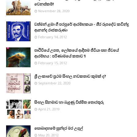
වෙනස්කම්!
November 28, 2020
වත්මන් ළමා ගී පරපුරේ ආරම්භකයා - ශී‍්‍ර රූපදේව කවීන්ද්‍ර
ආනන්ද රාජකරුණා
February 14, 2012
පෘථිවියේ උපත, ලෝකයේ ආදීතම ජීවියා සහ ජීවයේ
ආරම්භය : පරිණාමයේ කතාව 1
February 15, 2012
ශ්‍රී ලංකාවේ ප්‍රථම සිංහල නවකතාව කුමක් ද?
September 22, 2020
සිංහල සිනමාව හා බැඳුණු විස්මිත තොරතුරු
April 21, 2019
සොබාදහමේ සුන්දර මර උගුල්
May 20, 2012