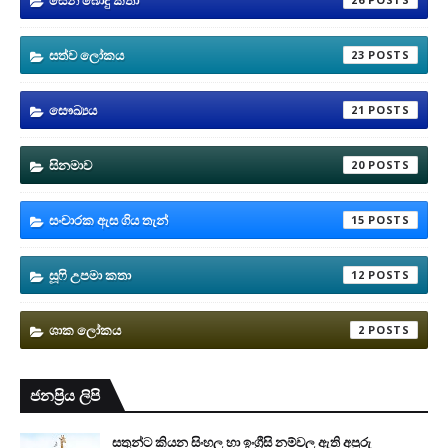
සත්ව ලෝකය
23
සෞඛ්‍යය
21
සිනමාව
20
සංචාරක ඇස ගිය තැන්
15
සූෆි උපමා කතා
12
ශාක ලෝකය
2
ජනප්‍රිය ලිපි
සතුන්ට කියන සිංහල හා ඉංග්‍රීසි නම්වල ඇති අපූරු