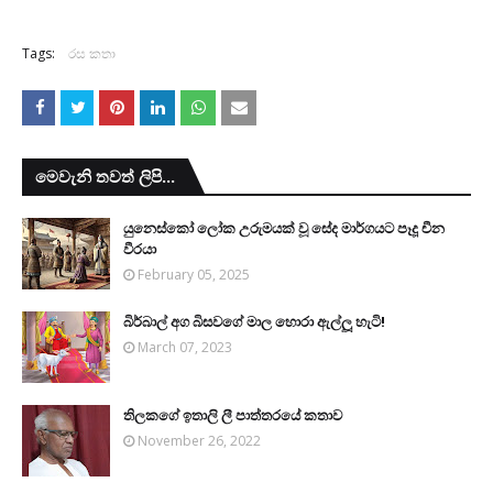
Tags:
රස කතා
මෙවැනි තවත් ලිපි...
යුනෙස්කෝ ලෝක උරුමයක් වූ සේද මාර්ගයට පෑදූ චීන
වීරයා
February 05, 2025
බිර්බාල් අග බිසවගේ මාල හොරා ඇල්ලූ හැටි!
March 07, 2023
තිලකගේ ඉතාලි ලී පාත්තරයේ කතාව
November 26, 2022