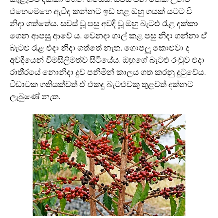
එහෙමෙහෙ ඇවිද කන්නට ඉඩ හළ ඔහු ගසක් යටට වී
නිදා ගත්තේය. සවස් වූ පසු අවදි වූ ඔහු බැටළු රැළ දක්කා
ගෙන ආපසු ආවේ ය. වෙනදා ගාල් කළ පසු නිදා ගන්නා ඒ
බැටළු රැළ එදා නිදා ගත්තේ නැත. ගොපලූ කොළුවා ද
අවදියෙන් විමසිලිමත්ව සිටියේය. ඔහුගේ බැටළු රංචුව එදා
රාති‍්‍රයේ නොනිදා දුව පනිමින් කාලය ගත කරනු දුටුවේය.
විඩාවක ගතියක්වත් ඒ එකදු බැටළුවකු තුළවත් දක්නට
ලැබුණේ නැත.