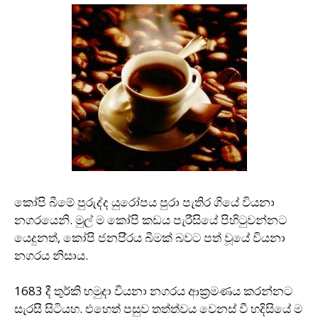
කෝපි බීමේ පුරුද්ද යුරෝපය පුරා පැතිර ගියේ වියනා
නගරයෙනි. මුල් ම කෝපි කඩය පැරීසියේ පිහිටුවන්නට
යෙදුනත්, කෝපි ජනපි‍්‍රය බීමක් බවට පත් වූයේ වියනා
නගරය නිසාය.
1683 දී තුර්කි හමුදා වියනා නගරය ආක‍්‍රමණය කරන්නට
සැරසී සිටියහ. එහෙත් පසුව තත්ත්වය වෙනස් වී හදිසියේ ම