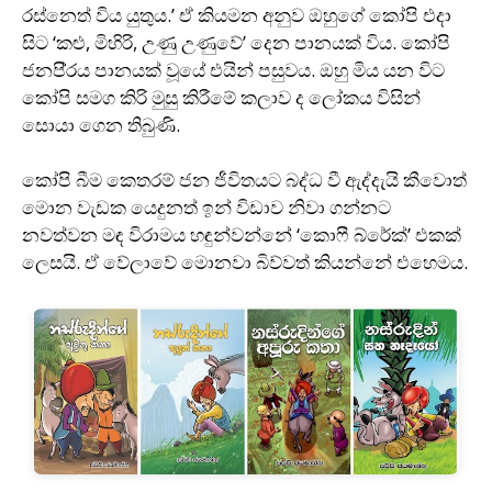
රස්නෙත් විය යුතුය.’ ඒ කියමන අනුව ඔහුගේ කෝපි එදා
සිට ‘කළු, මිහිරි, උණු උණුවේ’ දෙන පානයක් විය. කෝපි
ජනපි‍්‍රය පානයක් වූයේ එයින් පසුවය. ඔහු මිය යන විට
කෝපි සමග කිරි මුසු කිරීමේ කලාව ද ලෝකය විසින්
සොයා ගෙන තිබුණි.
කෝපි බීම කෙතරම් ජන ජීවිතයට බද්ධ වී ඇද්දැයි කීවොත්
මොන වැඩක යෙදුනත් ඉන් විඩාව නිවා ගන්නට
නවත්වන මඳ විරාමය හඳුන්වන්නේ ‘කොෆී බ්රේක්’ එකක්
ලෙසයි. ඒ වේලාවේ මොනවා බිව්වත් කියන්නේ එහෙමය.