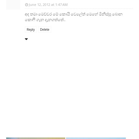
June 12, 2012 at 1:47 AM
අද තමා මෙච්චර මේ කොයි වෙලේත් මෙහේ මිනිස්සු බොන
කොෆි ගැන දැනගත්තේ..
Reply
Delete