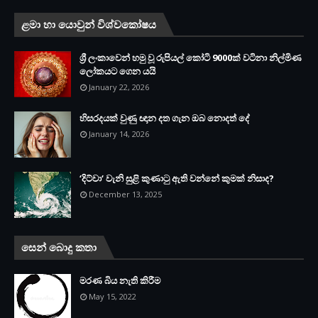
ළමා හා යොවුන් විශ්වකෝෂය
ශ්‍රී ලංකාවෙන් හමු වූ රුපියල් කෝටි 9000ක් වටිනා නිල්මිණ
ලෝකයට ගෙන යයි
January 22, 2026
හිසරදයක් වුණු ඥාන දත ගැන ඔබ නොදත් දේ
January 14, 2026
‘දිට්වා‘ වැනි සුළි කුණාටු ඇති වන්නේ කුමක් නිසාද?
December 13, 2025
සෙන් බොදු කතා
මරණ බිය නැති කිරීම
May 15, 2022