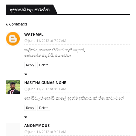
අදහසක් පළ කරන්න
6 Comments
WATHMAL
June 11, 2012 at 7:27 AM
කලින් දැනගෙන හිටියේ නැති දෙයක්,
බොහෝම ස්තුතියි, ජය වේවා
Reply
Delete
HASITHA GUNASINGHE
June 11, 2012 at 8:31 AM
කෝපිවලත් කෝපි කාලේ ඉදන්ම ඉතිහාසයක් තියෙනවා වගේ
Reply
Delete
ANONYMOUS
June 11, 2012 at 9:01 AM