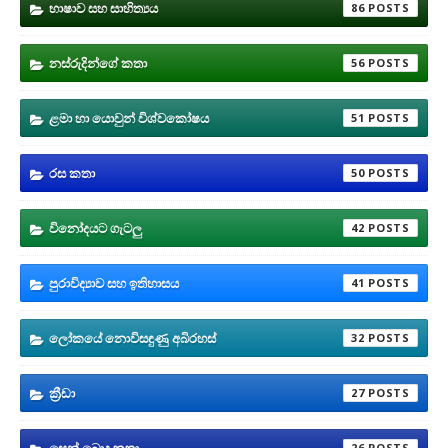
භාෂාව සහ සාහිත්‍යය
86
නස්රුදින්ගේ කතා
56
ළමා හා යොවුන් විශ්වකෝෂය
51
රස කතා
50
විනෝදයට ගැටලු
42
පුරාවිද්‍යාව සහ ඉතිහාසය
41
ලෝකයේ නොවිසඳුණු අබිරහස්
32
ක්‍රීඩා
27
සෙන් බොදු කතා
26