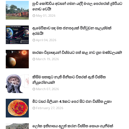
පුංචි කෝච්චිය අවසන් ගමන යද්දී මංගල පෙරහරක් දුම්රියට
ගොඩ වෙයි!
May 01, 2026
ඇමෙරිකාව සඳ මත ජනපදයක් පිහිටුවන සැලැස්මක්
අරඹයි!
April 04, 2026
තාරකා විද්‍යාඥයන් විස්මයට පත් කළ නව ග්‍රහ මණ්ඩලයක්!
March 19, 2026
කිසිම සතකුට නැති මිනිසාට විතරක් ඇති විස්මිත
නියුරෝනයක්!
March 07, 2026
මීට වසර බිලියන 4.5කට පෙර සිට එන විස්මිත ලූකා
February 27, 2026
ලෝක ඉතිහාසය අලුත් කරන විස්මිත සොයා ගැනීමක්