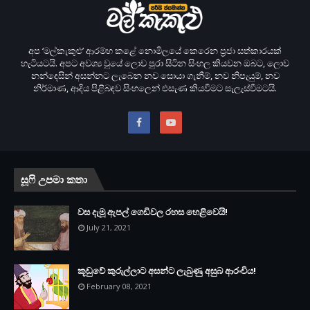
අප ‘මල්කැකුළු’ ආරම්භ කළේ නොමිලයේ කෙරෙන ප‍්‍රජා සත්කාරයක්
හැටියටයි. අපට අවශ්‍ය වූයේ ලොව පුරා සිටින සිංහල කියවන ඔබට, ලොව
නන්දෙසින් අසන්නට ලැබෙන නව සොයා ගැනීම්, නව නිපැයුම්, නව
නිර්මාණ, ආදිය පිළිබඳව සිංහලෙන් එසැණ කියවීමට සැලැස්වීමටයි.
සූෆි උපමා කතා
වස දැමූ ඇපල් ගෙඩිවල රහස හෙළිවෙයි!
July 21, 2021
කූඩුවේ කුරුල්ලාට අසන්ට ලැබුණු අසුබ ආරංචිය!
February 08, 2021