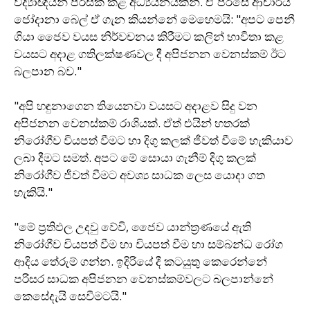
විද්‍යාඥයන් පිරිසක් කළ අධ්‍යයනයකින්. ඒ පිරිසේ ආචාර්ය
ජෝදානා බෙල් ඒ ගැන කියන්නේ මෙහෙමයි: "අපට පෙනී
ගියා ජෛව වයස නිර්වචනය කිරීමට කලින් භාවිතා කළ
වයසට අදාළ ගතිලක්ෂණවල දී අපිජනන වෙනස්කම් ඊට
බලපාන බව."
"අපි හඳුනාගෙන තියෙනවා වයසට අදාළව සිදු වන
අපිජනන වෙනස්කම් රාශියක්. ඒත් එයින් හතරක්
නිරෝගීව වියපත් වීමට හා දිගු කලක් ජීවත් වීමේ හැකියාව
ලබා දීමට සමත්. අපට මේ සොයා ගැනීම් දිගු කලක්
නිරෝගීව ජීවත් වීමට අවශ්‍ය සාධක ලෙස යොදා ගත
හැකියි."
"මේ ප‍්‍රතිඵල උදවු වේවි, ජෛව යාන්ත‍්‍රණයේ ඇති
නිරෝගීව වියපත් වීම හා වියපත් වීම හා සම්බන්ධ රෝග
ආදිය තේරුම් ගන්න. ඉදිරියේ දී කටයුතු කෙරෙන්නේ
පරිසර සාධක අපිජනන වෙනස්කම්වලට බලපාන්නේ
කෙසේදැයි සෙවීමටයි."