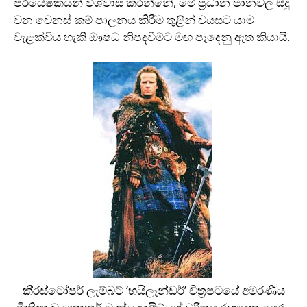
පර්යේෂකයන් විශ්වාස කරන්නේ, මේ ප‍්‍රධාන ජානවල සිදු
වන වෙනස් කම් පාලනය කිරීම තුළින් වයසට යාම
වැළක්විය හැකි ඖෂධ නිපදවීමට මඟ පෑදෙනු ඇත කියායි.
කි‍්‍රස්ටෝපර් ලැම්බට් ‘හයිලෑන්ඩර්’ චිත‍්‍රපටයේ අමරණීය