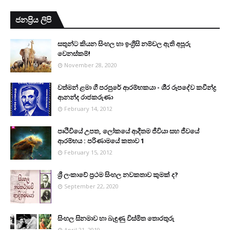
ජනප්‍රිය ලිපි
සතුන්ට කියන සිංහල හා ඉංග්‍රීසි නම්වල ඇති අපූරු
වෙනස්කම්!
November 28, 2020
වත්මන් ළමා ගී පරපුරේ ආරම්භකයා - ශී‍්‍ර රූපදේව කවීන්ද්‍ර
ආනන්ද රාජකරුණා
February 14, 2012
පෘථිවියේ උපත, ලෝකයේ ආදීතම ජීවියා සහ ජීවයේ
ආරම්භය : පරිණාමයේ කතාව 1
February 15, 2012
ශ්‍රී ලංකාවේ ප්‍රථම සිංහල නවකතාව කුමක් ද?
September 22, 2020
සිංහල සිනමාව හා බැඳුණු විස්මිත තොරතුරු
April 21, 2019