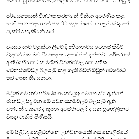
මිනිසා වූ කොනර් මැක්ලොයිඞ්ගේ චරිතය රඟපාන අයුරු.
පර්යේෂකයන් විශ්වාස කරන්නේ මිනිසා අමරණීය කළ
හැකි ජාන හඳුනාගත් පසු ඊට සුදුසු ඖෂධ හා ක‍්‍රමවේදයන්
සැකසිය හැකියි කියායි.
වයසට යාම වළක්වා ලීමේ දී අපිජානමය වෙනස් කිරීම්
වැදගත් වන බව විද්‍යාඥයන් දැනටමත් දන්නවා. පරිසරයේ
ඇති බාහිර සාධක මගින් ඞීඑන්ඒවල රසායනික
වෙනස්කම්වල බලපෑම් කළ හැකි බවත් ඔවුන් අවබෝධ
කර ගෙන තියෙනවා.
ඔවුන් මේ නව පර්යේෂණ කටයුතු මෙහෙයවා ඇත්තේ
ජානවල සිදු වන මේ වෙනස්කම්වලට බලපැම් ඇති
වන්නේ කෙසේ ද කුමන අවස්ථාවල දී ද යන ප‍්‍රහේලිකාව
විසඳා ගැනීම පිණිසයි.
මේ පිළිබඳ හෙළිවන්නේ ලන්ඩනයේ කිංග්ස් කොලීජියේ