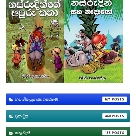
නව නිපැයුම් සහ ගවේෂණ
671
දැන මුතු
440
කතු වැකි
135