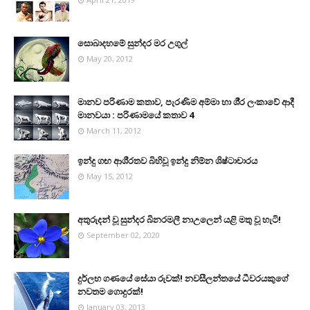
සොබාදහමේ සුන්දර මර උගුල්
May 20, 2012
මානව පරිණාම කතාව, පැරණිම අම්මා හා ශී‍්‍ර ලංකාවේ ආදී
මානවයා : පරිණාමයේ කතාව 4
March 11, 2012
ඉන්දු ගඟ ආශි‍්‍රතව බිහිවූ ඉන්දු නිම්න ශිෂ්ටාචාරය
May 15, 2012
අතුරුදන් වූ සුන්දර බිනරමලී නාඋ‍ලෙන් යළි මතු වූ හැටි!
September 02, 2020
දුර්ලභ ගණයේ සේයා රුවක්! නවසීලන්තයේ ධීවරයකුගේ
නවතම ගොදුරක්!
January 03, 2013