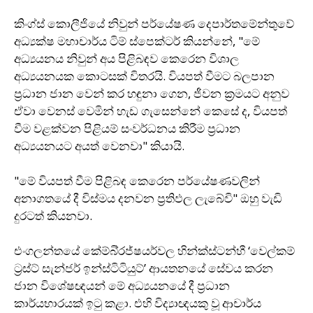
කිංග්ස් කොලීජියේ නිවුන් පර්යේෂණ දෙපාර්තමේන්තුවේ
අධ්‍යක්ෂ මහාචාර්ය ටිම් ස්පෙක්ටර් කියන්නේ, "මේ
අධ්‍යයනය නිවුන් අය පිළිබඳව කෙරෙන විශාල
අධ්‍යයනයක කොටසක් විතරයි. වියපත් වීමට බලපාන
ප‍්‍රධාන ජාන වෙන් කර හඳුනා ගෙන, ජීවන ක‍්‍රමයට අනුව
ඒවා වෙනස් වෙමින් හැඩ ගැසෙන්නේ කෙසේ ද, වියපත්
වීම වළක්වන පිළියම් සංවර්ධනය කිරීම ප‍්‍රධාන
අධ්‍යයනයට අයත් වෙනවා" කියායි.
"මේ වියපත් වීම පිළිබඳ කෙරෙන පර්යේෂණවලින්
අනාගතයේ දී විස්මය දනවන ප‍්‍රතිඵල ලැබේවි" ඔහු වැඩි
දුරටත් කියනවා.
එංගලන්තයේ කේම්බි‍්‍රජ්ෂයර්වල හින්ක්ස්ටන්හී ‘වෙල්කම්
ට‍්‍රස්ට් සැන්ජර් ඉන්ස්ටිටියුට්’ ආයතනයේ සේවය කරන
ජාන විශේෂඥයන් මේ අධ්‍යයනයේ දී ප‍්‍රධාන
කාර්යභාරයක් ඉටු කළා. එහි විද්‍යාඥයකු වූ ආචාර්ය