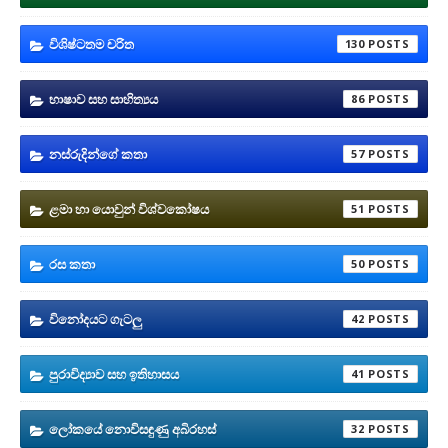
විශිෂ්ටතම චරිත
130
භාෂාව සහ සාහිත්‍යය
86
නස්රුදින්ගේ කතා
57
ළමා හා යොවුන් විශ්වකෝෂය
51
රස කතා
50
විනෝදයට ගැටලු
42
පුරාවිද්‍යාව සහ ඉතිහාසය
41
ලෝකයේ නොවිසඳුණු අබිරහස්
32