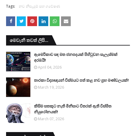
Tags:
නව නිපැයුම් සහ ගවේෂණ
මෙවැනි තවත් ලිපි...
ඇමෙරිකාව සඳ මත ජනපදයක් පිහිටුවන සැලැස්මක්
අරඹයි!
April 04, 2026
තාරකා විද්‍යාඥයන් විස්මයට පත් කළ නව ග්‍රහ මණ්ඩලයක්!
March 19, 2026
කිසිම සතකුට නැති මිනිසාට විතරක් ඇති විස්මිත
නියුරෝනයක්!
March 07, 2026