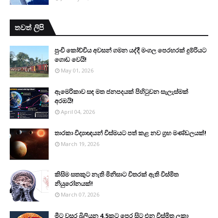
තවත් ලිපි
පුංචි කෝච්චිය අවසන් ගමන යද්දී මංගල පෙරහරක් දුම්රියට
ගොඩ වෙයි!
May 01, 2026
ඇමෙරිකාව සඳ මත ජනපදයක් පිහිටුවන සැලැස්මක්
අරඹයි!
April 04, 2026
තාරකා විද්‍යාඥයන් විස්මයට පත් කළ නව ග්‍රහ මණ්ඩලයක්!
March 19, 2026
කිසිම සතකුට නැති මිනිසාට විතරක් ඇති විස්මිත
නියුරෝනයක්!
March 07, 2026
මීට වසර බිලියන 4.5කට පෙර සිට එන විස්මිත ලූකා