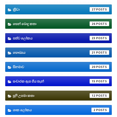
ක්‍රීඩා
27
සෙන් බොදු කතා
26
සත්ව ලෝකය
23
සෞඛ්‍යය
21
සිනමාව
20
සංචාරක ඇස ගිය තැන්
15
සූෆි උපමා කතා
12
ශාක ලෝකය
2