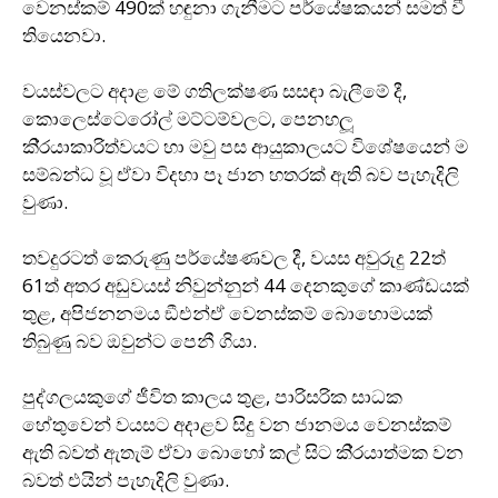
වෙනස්කම් 490ක් හඳුනා ගැනීමට පර්යේෂකයන් සමත් වී
තියෙනවා.
වයස්වලට අදාළ මේ ගතිලක්ෂණ සසඳා බැලීමේ දී,
කොලෙස්ටෙරෝල් මට්ටම්වලට, පෙනහලූ
කි‍්‍රයාකාරිත්වයට හා මවු පස ආයුකාලයට විශේෂයෙන් ම
සම්බන්ධ වූ ඒවා විදහා පෑ ජාන හතරක් ඇති බව පැහැදිලි
වුණා.
තවදුරටත් කෙරුණු පර්යේෂණවල දී, වයස අවුරුදු 22ත්
61ත් අතර අඩුවයස් නිවුන්නුන් 44 දෙනකුගේ කාණ්ඩයක්
තුළ, අපිජනනමය ඞීඑන්ඒ වෙනස්කම් බොහොමයක්
තිබුණු බව ඔවුන්ට පෙනී ගියා.
පුද්ගලයකුගේ ජීවිත කාලය තුළ, පාරිසරික සාධක
හේතුවෙන් වයසට අදාළව සිදු වන ජානමය වෙනස්කම්
ඇති බවත් ඇතැම් ඒවා බොහෝ කල් සිට කි‍්‍රයාත්මක වන
බවත් එයින් පැහැදිලි වුණා.