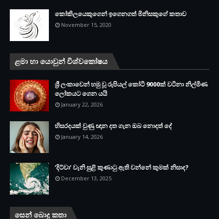
කෝකිලයෙකුගෙන් ඉගෙනගත් මිනිසකුගේ කතාව
November 15, 2020
ළමා හා යොවුන් විශ්වකෝෂය
ශ්‍රී ලංකාවෙන් හමු වූ රුපියල් කෝටි 9000ක් වටිනා නිල්මිණ
ලෝකයට ගෙන යයි
January 22, 2026
හිසරදයක් වුණු ඥාන දත ගැන ඔබ නොදත් දේ
January 14, 2026
‘දිට්වා‘ වැනි සුළි කුණාටු ඇති වන්නේ කුමක් නිසාද?
December 13, 2025
සෙන් බොදු කතා