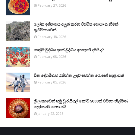
February 27, 2026
ලෝක ඉතිහාසය අලුත් කරන විස්මිත සොයා ගැනීමක්
ඇමරිකාවෙන්!
February 18, 2026
කෘත්‍රිම බුද්ධිය අපේ බුද්ධිය අනතුරේ දමයි ද?
February 08, 2026
චීන දේශසීමාව රකින්න උදව් වෙන්න රොබෝ හමුදාවක්
February 05, 2026
ශ්‍රී ලංකාවෙන් හමු වූ රුපියල් කෝටි 9000ක් වටිනා නිල්මිණ
ලෝකයට ගෙන යයි
January 22, 2026