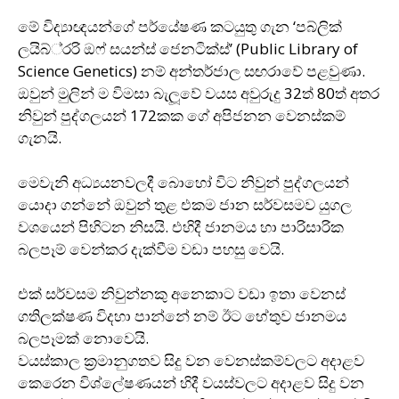
මේ විද්‍යාඥයන්ගේ පර්යේෂණ කටයුතු ගැන ‘පබ්ලික්
ලයිබ්‍්‍රරි ඔෆ් සයන්ස් ජෙනටික්ස්’ (Public Library of
Science Genetics) නම් අන්තර්ජාල සඟරාවේ පළවුණා.
ඔවුන් මුලින් ම විමසා බැලූවේ වයස අවුරුදු 32ත් 80ත් අතර
නිවුන් පුද්ගලයන් 172කක ගේ අපිජනන වෙනස්කම්
ගැනයි.
මෙවැනි අධ්‍යයනවලදී බොහෝ විට නිවුන් පුද්ගලයන්
යොදා ගන්නේ ඔවුන් තුළ එකම ජාන සර්වසමව යුගල
වශයෙන් පිහිටන නිසයි. එහිදී ජානමය හා පාරිසාරික
බලපෑම් වෙන්කර දැක්වීම වඩා පහසු වෙයි.
එක් සර්වසම නිවුන්නකු අනෙකාට වඩා ඉතා වෙනස්
ගතිලක්ෂණ විදහා පාන්නේ නම් ඊට හේතුව ජානමය
බලපෑමක් නොවෙයි.
වයස්කාල ක‍්‍රමානුගතව සිදු වන වෙනස්කම්වලට අදාළව
කෙරෙන විශ්ලේෂණයන් හිදී වයස්වලට අදාළව සිදු වන