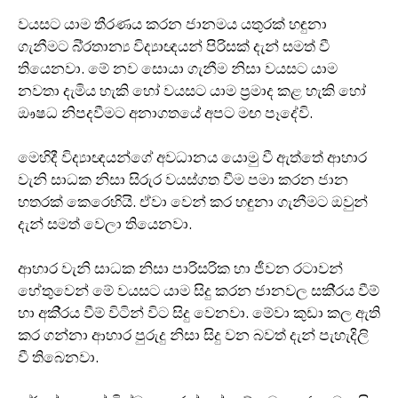
වයසට යාම තීරණය කරන ජානමය යතුරක් හඳුනා
ගැනීමට බි‍්‍රතාන්‍ය විද්‍යාඥයන් පිරිසක් දැන් සමත් වී
තියෙනවා. මේ නව සොයා ගැනීම නිසා වයසට යාම
නවතා දැමිය හැකි හෝ වයසට යාම ප‍්‍රමාද කළ හැකි හෝ
ඖෂධ නිපදවීමට අනාගතයේ අපට මඟ පෑදේවි.
මෙහිදී විද්‍යාඥයන්ගේ අවධානය යොමු වී ඇත්තේ ආහාර
වැනි සාධක නිසා සිරුර වයස්ගත වීම පමා කරන ජාන
හතරක් කෙරෙහියි. ඒවා වෙන් කර හඳුනා ගැනීමට ඔවුන්
දැන් සමත් වෙලා තියෙනවා.
ආහාර වැනි සාධක නිසා පාරිසරික හා ජීවන රටාවන්
හේතුවෙන් මේ වයසට යාම සිදු කරන ජානවල සකි‍්‍රය වීම්
හා අකි‍්‍රය වීම් විටින් විට සිදු වෙනවා. මේවා කුඩා කල ඇති
කර ගන්නා ආහාර පුරුදු නිසා සිදු වන බවත් දැන් පැහැදිලි
වී තිබෙනවා.