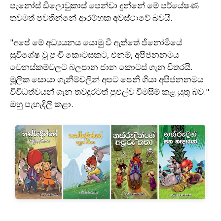
පැනෝස් ඩිලොවුකාස් පෙන්වා දුන්නේ මේ පර්යේෂණ
තවමත් පවතින්නේ ආරම්භක අවස්ථාවේ බවයි.
"අපේ මේ අධ්‍යයනය යොමු වී ඇත්තේ ජිනෝමියේ
සුවිශේෂ වූ පුංචි කොටසකට, එනම්, අපිජනනමය
වෙනස්කම්වලට බලපාන ජාන කොටස් ගැන විතරයි.
මූලික සොයා ගැනීම්වලින් අපට පෙනී ගියා අපිජනනමය
විවිධත්වයන් ගැන තවදුරටත් පුළුල්ව විමසීම් කළ යුතු බව."
ඔහු පැහැදිලි කළා.