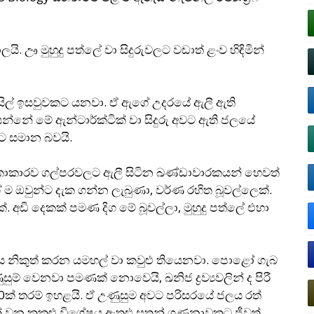
ලයි. ඌ මුහුදු පත්ලේ වා සිදුරුවලට වඩාත් ළංව හිඳිමින්
ිසිල් ඉසවුවකට යනවා. ඒ ඇගේ උදරයේ ඇලී ඇති
නේ මේ ඇන්ටාර්ක්ටික් වා සිදුරු අවට ඇති ජලයේ
ට සමාන බවයි.
කේතුකාකාරව ගල්පරවලට ඇලී සිටින ඛණ්ඩාවාරකයන් හෙවත්
 ඔවුන්ට දැක ගන්න ලැබුණා, වර්ණ රහිත බූවල්ලෙක්.
 අඩි දෙකක් පමණ දිග මේ බූවල්ලා, මුහුදු පත්ලේ එහා
ාරය නිකුත් කරන යමහල් වා කවුළු තියෙනවා. පොළෝ ගැබ
සුම් වෙනවා පමණක් නොවෙයි, ඛනිජ ද්‍රව්‍යවලින් ද පිරී
20ක් තරම් ඉහළයි. ඒ උණුසුම අවට පරිසරයේ ජලය රත්
 වන කකුළු විශේෂය ඇතුළු සතුන් ගණනාවකට ජීවත්