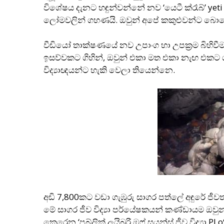
විශේෂය දැනට හඳුන්වන්නේ නව ‘යෙටී ක්රෑබ්’ yeti
ලෝමවලින් ගහණයි. ඔවුන් අපේ කකුළුවන්ට බොහ
වීඩියෝ තාක්ෂණයේ නව උපාංග හා උපක‍්‍රම බිහිවීම
ඉසව්වකට ගිහින්, ඔවුන් එකා මත එකා නැඟ එකට ගු
විද්‍යාඥයන්ට හැකි වෙලා තියෙන්නෙ.
අඩි 7,800කට වඩා ගැඹුරු සාගර පත්ලේ අඳුරේ ජීවත
මේ සාගර ජීව විද්‍යා පර්යේෂකයන් කණ්ඩායම ඔවු
කෙරෙන ‘පබ්ලික් ලයිබ‍්‍රරි ඔෆ් සයන්ස් ජීව විද්‍යා P