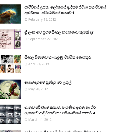
පෘථිවියේ උපත, ලෝකයේ ආදීතම ජීවියා සහ ජීවයේ
ආරම්භය : පරිණාමයේ කතාව 1
February 15, 2012
ශ්‍රී ලංකාවේ ප්‍රථම සිංහල නවකතාව කුමක් ද?
September 22, 2020
සිංහල සිනමාව හා බැඳුණු විස්මිත තොරතුරු
April 21, 2019
සොබාදහමේ සුන්දර මර උගුල්
May 20, 2012
මානව පරිණාම කතාව, පැරණිම අම්මා හා ශී‍්‍ර
ලංකාවේ ආදී මානවයා : පරිණාමයේ කතාව 4
March 11, 2012