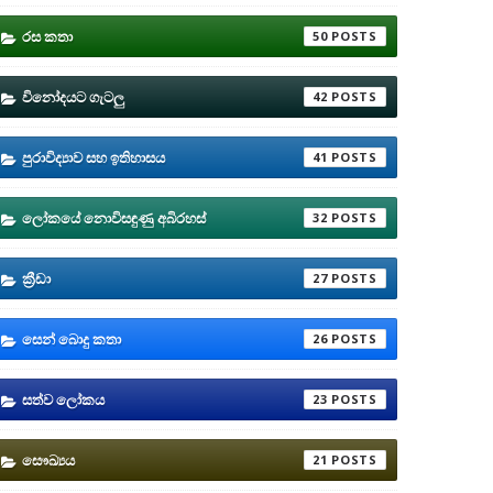
රස කතා
50
විනෝදයට ගැටලු
42
පුරාවිද්‍යාව සහ ඉතිහාසය
41
ලෝකයේ නොවිසඳුණු අබිරහස්
32
ක්‍රීඩා
27
සෙන් බොදු කතා
26
සත්ව ලෝකය
23
සෞඛ්‍යය
21