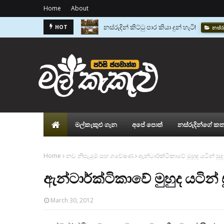
Home
About
නස්රුදින් කිට්ටු පාර කියා දුන් හැටි!
නස්ර
වසර 2600කට පෙර සිටි පෙරළිකාරයා - ඇනෙ
HOT
මල්කැකුළු ගැන
අපේ පොත්
නස්රුදින්ගේ කත
Home
නව නිපැයුම් සහ ගවේෂණ
ඇන්ටාර්ක්ටිකාවේ මුහුද යටින් සුද
ඇන්ටාර්ක්ටිකාවේ මුහුද යටින් 
March 30, 2012