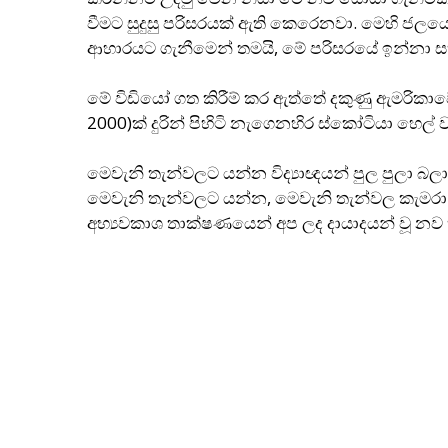
වීමට සුදුසු පරිසරයක් ඇති කෙරෙනවා. මෙහි ජලයේ බ
ආහාරයට ගැනීමෙන් තමයි, මේ පරිසරයේ ඉන්නා සත
මේ විඩියෝ ගත කිරීම් කර ඇත්තේ දකුණු ඇමරිකා
2000)ක් දුරින් පිහිටි නැගෙනහිර ස්කෝටියා හෙල් 
මෙවැනි තැන්වලට යන්න විද්‍යාඥයන් පුල පුලා බලා
මෙවැනි තැන්වලට යන්න, මෙවැනි තැන්වල කැමරා 
අභ්‍යවකාශ තාක්ෂණයෙන් අප ලද දායාදයන් වූ නව