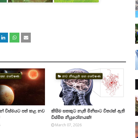
ම් සහ ගවේෂණ
නව නිපැයුම් සහ ගවේෂණ
යන් විස්මයට පත් කළ නව
කිසිම සතකුට නැති මිනිසාට විතරක් ඇති
!
විස්මිත නියුරෝනයක්!
6
March 07, 2026