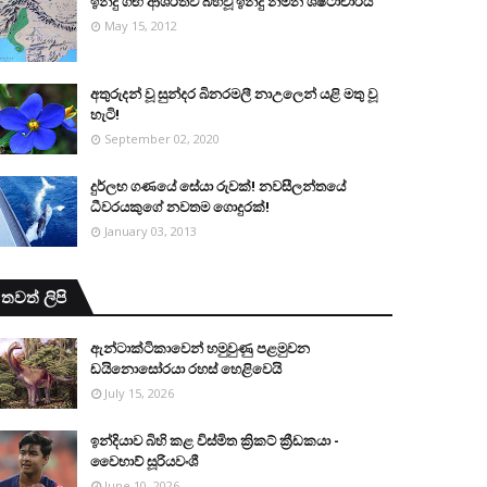
ඉන්දු ගඟ ආශි‍්‍රතව බිහිවූ ඉන්දු නිම්න ශිෂ්ටාචාරය
May 15, 2012
අතුරුදන් වූ සුන්දර බිනරමලී නාඋ‍ලෙන් යළි මතු වූ
හැටි!
September 02, 2020
දුර්ලභ ගණයේ සේයා රුවක්! නවසීලන්තයේ
ධීවරයකුගේ නවතම ගොදුරක්!
January 03, 2013
තවත් ලිපි
ඇන්ටාක්ටිකාවෙන් හමුවුණු පළමුවන
ඩයිනොසෝරයා රහස් හෙළිවෙයි
July 15, 2026
ඉන්දියාව බිහි කළ විස්මිත ක්‍රිකට් ක්‍රීඩකයා -
වෛභාව් සූරියවංශී
June 10, 2026