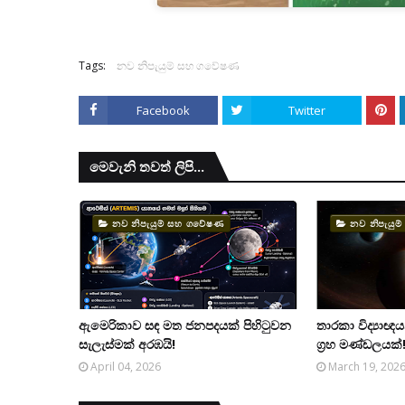
Tags:
නව නිපැයුම් සහ ගවේෂණ
Facebook
Twitter
මෙවැනි තවත් ලිපි...
නව නිපැයුම් සහ ගවේෂණ
නව නිපැයු
ඇමෙරිකාව සඳ මත ජනපදයක් පිහිටුවන
තාරකා විද්‍යාඥ
සැලැස්මක් අරඹයි!
ග්‍රහ මණ්ඩලයක්
April 04, 2026
March 19, 202