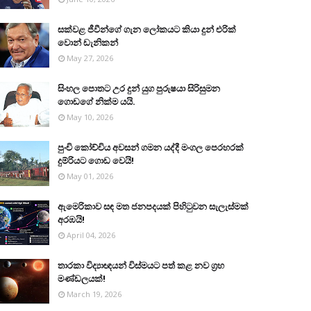
සක්වළ ජීවීන්ගේ ගැන ලෝකයට කියා දුන් එරික්
වොන් ඩැනිකන්
May 27, 2026
සිංහල පොතට උර දුන් යුග පුරුෂයා සිරිසුමන
ගොඩගේ නික්ම යයි.
May 10, 2026
පුංචි කෝච්චිය අවසන් ගමන යද්දී මංගල පෙරහරක්
දුම්රියට ගොඩ වෙයි!
May 01, 2026
ඇමෙරිකාව සඳ මත ජනපදයක් පිහිටුවන සැලැස්මක්
අරඹයි!
April 04, 2026
තාරකා විද්‍යාඥයන් විස්මයට පත් කළ නව ග්‍රහ
මණ්ඩලයක්!
March 19, 2026