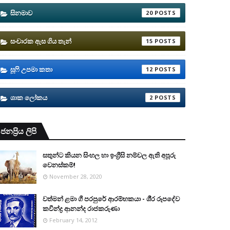
සිනමාව
20
සංචාරක ඇස ගිය තැන්
15
සූෆි උපමා කතා
12
ශාක ලෝකය
2
ජනප්‍රිය ලිපි
සතුන්ට කියන සිංහල හා ඉංග්‍රීසි නම්වල ඇති අපූරු
වෙනස්කම්!
November 28, 2020
වත්මන් ළමා ගී පරපුරේ ආරම්භකයා - ශී‍්‍ර රූපදේව
කවීන්ද්‍ර ආනන්ද රාජකරුණා
February 14, 2012