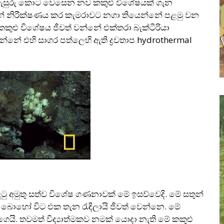
ුරු ඇසුරු කොට වෙසෙන නව කකුළු විශේෂයක් ගැන
විසින් නිරීක්ෂණය කර කැමරාවට නගා තියෙන්නේ පළමු වන
ේ කකුළු විශේෂය ජීවත් වන්නේ එක්තරා බැක්ටීරියා
්නේ එහි සාගර පත්ලෙහි ඇති ද්‍රවතාප hydrothermal
ුටු අමුතු සත්ව විශේෂ ගණනාවක් මේ ඉසව්වෙදි. මේ සතුන්
බොහෝ විට එක තැන රැඳිලායි ජීවත් වෙන්නෙ. මේ
වගෙයි. තවමත් විද්‍යාත්මකව නමක් යොදා නැති මේ කකුළු