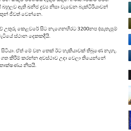
හුලව ඇති ඛනිජ ද්‍රව්‍ය නිසා වැඩෙන බැක්ටීරියාවන්
ුන් ජීවත් වෙන්නෙ.
වේ උතුරු කෙළවරේ සිට නැගෙනහිරට 3200නප (සැතැපුම්
වැටියේ ස්ථාන දෙකකදීයි.
 සිටියා. ඒත් මේ වන තෙක් ඊට හැකියාවක් තිබුණෙ නැහැ.
ගත කිරීම් කරන්න අවස්ථාව උදා වෙලා තියෙන්නේ
 තාක්ෂණය නිසයි.