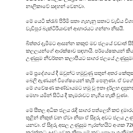
නාලිකාවේ සඳහන් වෙනවා.
මේ යෙටී ක්රෑබ් පිරිමි සතා ගැහැනු සතාට වැඩිය විශා
වැඩිපුර බැක්ටීරියාවන් ආහාරයට ගන්නා නිසයි.
බිත්තර දැමීමට ආසන්න කකුළු මව ජලයේ වඩාත් ස
කලලයන්ගේ ආරක්ෂාව සඳහායි. පර්යේෂකයන් කියන්
උණුසුම නිවර්තන කලාපීයට සාගර ජලයේ උණුසුම
මේ ප‍්‍රදේශයේ දී ඔවුන්ට හමුවුණු සතුන් අතර 
බෙලි ඇණයන් විශේෂයෙන් කැපී පෙනුණා. ඒ වගේ ම
මේ ගවේෂණ කණ්ඩායමට හමු වූ ඉතා දුර්ලභ දසුනක්.
මෙහා යමින් සිටිය දී කැමරාවට නැගිය හැකි වුණා.
මේ සීතල අධික ජලය රැඳි සාගර පත්ලෙහි කළු දුම
තුළින් නිකුත් වන ඒවා නිසා ඒ සිදුරු අවට ජලය උණු
යනවා. ඒ සිදුරු අසල උණුසුම ෆැරන්හයිට් අංශක 7
කරන්නට උදවු වෙන නිසා මේ නව සොයා ගැනීමක්