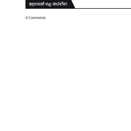
අදහසක් පළ කරන්න
0 Comments