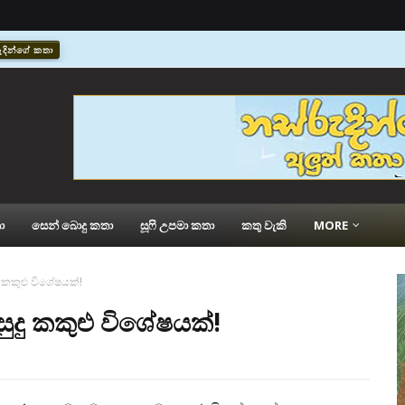
ුදින්ගේ කතා
ක්සිමැන්ඩර්
කතු වැකි
ා
සෙන් බොදු කතා
සූෆි උපමා කතා
කතු වැකි
MORE
ු කකුළු විශේෂයක්!
සුදු කකුළු විශේෂයක්!