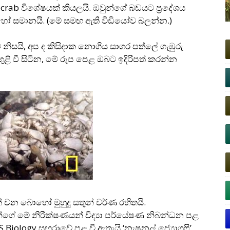
 crab විශේෂයක් කියලයි. ඔවුන්ගේ බඩයට ප‍්‍රදේශය
ෝ සමානයි. (මේ සමඟ ඇති විඩියෝව බලන්න.)
 නිසයි, අප ද කිසිදාක නොගිය සාගර පත්ලේ ගැඹුරු
ළි වී සිටින, මේ රූප පෙළ ඔබට ඉදිරිපත් කරන්න
් වන බොහෝ මුහුදු සතුන් වර්ණ රහිතයි.
න්ගේ මේ නිරීක්ෂණයන් විද්‍යා පර්යේෂණ නිබන්ධන පළ
LoS Biology සඟරාවේ පළ වී ඇතැයි ‘නැෂනල් ජ්‍යොග‍්‍රෆි’