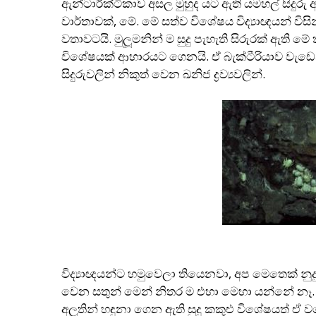
ඇන්ටාර්ක්ටිකාව අසල මුහුද යට ඇති යමහල් සිද
වාර්තාවක්, මේ. මේ සත්ව විශේෂය විද්‍යාඥයන් 
වතාවටයි. මුලූමනින් ම සුදු පැහැති සිරුරක් ඇති ම
විශේෂයක් ආහාරයට ගෙනයි. ඒ බැක්ටීරියාව වැඩෙන
සිදුරුවලින් නිකුත් වෙන ඛනිජ ද්‍රව්‍යවලින්.
විද්‍යාඥයන්ට හමුවෙලා තියෙනවා, අප මෙතෙක් නුද
වෙන සතුන් මෙන් නිතර ම එහා මෙහා යන්නේ නෑ. 
අලූතින් හඳුනා ගෙන ඇති සුදු කකුළු විශේෂයත් ඒ 