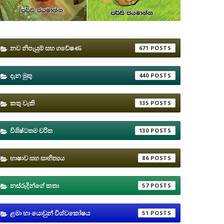
නව නිපැයුම් සහ ගවේෂණ
671
දැන මුතු
440
කතු වැකි
135
විශිෂ්ටතම චරිත
130
භාෂාව සහ සාහිත්‍යය
86
නස්රුදින්ගේ කතා
57
ළමා හා යොවුන් විශ්වකෝෂය
51