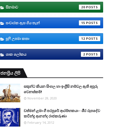
සිනමාව
20
සංචාරක ඇස ගිය තැන්
15
සූෆි උපමා කතා
12
ශාක ලෝකය
2
ජනප්‍රිය ලිපි
සතුන්ට කියන සිංහල හා ඉංග්‍රීසි නම්වල ඇති අපූරු
වෙනස්කම්!
November 28, 2020
වත්මන් ළමා ගී පරපුරේ ආරම්භකයා - ශී‍්‍ර රූපදේව
කවීන්ද්‍ර ආනන්ද රාජකරුණා
February 14, 2012