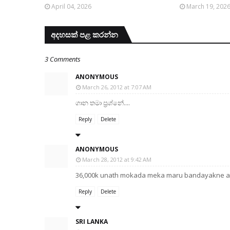
April 04, 2026
March 19, 202
අදහසක් පළ කරන්න
3 Comments
ANONYMOUS
March 26, 2012 at 7:07 AM
ගාන තමා ප්‍රශ්නේ....
Reply
Delete
ANONYMOUS
March 28, 2012 at 9:42 AM
36,000k unath mokada meka maru bandayakne a
Reply
Delete
SRI LANKA