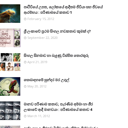
පෘථිවියේ උපත, ලෝකයේ ආදීතම ජීවියා සහ ජීවයේ
ආරම්භය : පරිණාමයේ කතාව 1
February 15, 2012
ශ්‍රී ලංකාවේ ප්‍රථම සිංහල නවකතාව කුමක් ද?
September 22, 2020
සිංහල සිනමාව හා බැඳුණු විස්මිත තොරතුරු
April 21, 2019
සොබාදහමේ සුන්දර මර උගුල්
May 20, 2012
මානව පරිණාම කතාව, පැරණිම අම්මා හා ශී‍්‍ර
ලංකාවේ ආදී මානවයා : පරිණාමයේ කතාව 4
March 11, 2012