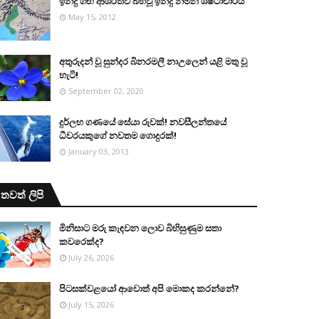
ඉන්දු ගඟ ආශි‍්‍රතව බිහිවූ ඉන්දු නිම්න ශිෂ්ටාචාරය
May 15, 2012
අතුරුදන් වූ සුන්දර බිනරමලී නාඋ‍ලෙන් යළි මතු වූ
හැටි!
September 02, 2020
දුර්ලභ ගණයේ සේයා රුවක්! නවසීලන්තයේ
ධීවරයකුගේ නවතම ගොදුරක්!
January 03, 2013
තවත් ලිපි
මිනිසාට මරු කැඳවන ලොව බිහිසුණුම සතා
කවරෙක්ද?
July 26, 2026
පිටසක්වළයෝ ආවොත් අපි මොකද කරන්නේ?
July 15, 2026