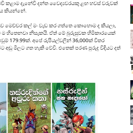
චි කළාම දැනේවි දන්ත වෛද්‍යවරයකු ළඟ හවස් වරුවක්
අය කියන්නේ.
තුව මෙච්චර කල් මං වැඩ කර ගත්තෙ කොහොම ද කියලා,
ියට ම හිතෙනවා නිසැකයි. ඒත් මේ බුරුසුවක හිමිකාරයෙක්
වුම් 179.99ක්. අපේ රුපියල්වලින් 36,000ක් විතර
අඩු මිලට ගත හැකි වේවි. එතෙක් පරණ පුරුදු විදියට දත්