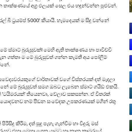
ීන තාක්ෂණයේ අග‍්‍ර ඵලයක් සෙල එය හඳුන්වන්න පුළුවන්.
ල් බී ට‍්‍රයම්ප් 5000’ කියායි. හැමදෙයක් ම සිදු වන්නේ
 ස්මාට් බුරුසුවක්! මෙහි ඇති තාක්ෂණය හා පාවිච්චි
 දැන ගත්තා ම මේ බුරුසුවත් ගන්න කැමති අය පෝලිම්
්නේ.
 වෛද්‍යවරයකුගේ වාර්තාවක් වගේ විස්තරයක් දත් මැදලා
 මේ බුරුසුවත් සමග ඔබට ලැබෙන ස්මාට් ගයිඞ් එකයි.
් ‘ටයිමරයක්’ තියෙනවා, වේලාව සකසන්න. ඒ විතරක්
න් යොදවනව නම් පීඩන සංවේදක උපකරණයක් මගින් රතු
රිසිදු කිරීම, දත් සුදු පැහැ ගැන්වීම හා විදුරු මස්
බුරුසුව එහා මෙහා ගෙන යාමට හා නාන කාමරයේ