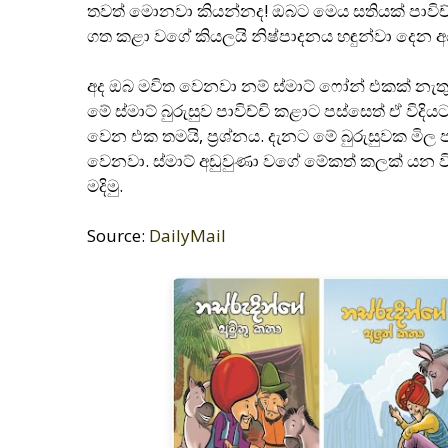
තවත් මොනවා කියන්නද! ඔබට මෙය සතියක් පාවිච්
ගත කළා වගේ කියලයි නිෂ්පාදනය හඳුන්වා දෙන 
අද ඔබ මවිත වෙනවා නම් ස්මාට් ෆෝන් එකක් නැ
මේ ස්මාට් බුරුසුව පාවිච්චි කළාට පස්සෙත් ඒ විද
වෙන එක තමයි, ප‍්‍රශ්නය. දැනට මේ බුරුසුවක මිල ප
වෙනවා. ස්මාට් අඩුවුණා වගේ මේකත් කලක් යන විට 
මදිමු.
Source:
DailyMail