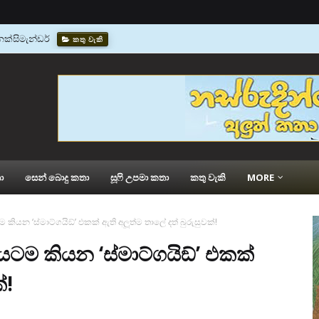
ක්සිමැන්ඩර්
කතු වැකි
කවරෙක්ද?
කතු වැකි
ා
සෙන් බොදු කතා
සූෆි උපමා කතා
කතු වැකි
MORE
 කියන ‘ස්මාට්ගයිඞ්’ එකක් ඇති අලූත්ම තාලේ දත් බුරුසුවක්!
යටම කියන ‘ස්මාට්ගයිඞ්’ එකක්
්!