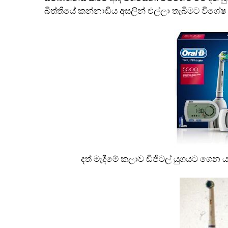
බිත්තියේ කන්නාඩිය අසලින් එල්ලා තැබීමට විශේෂ
දත් මැදීමේ කලාව ඩිජිටල් යුගයට ගෙන යන