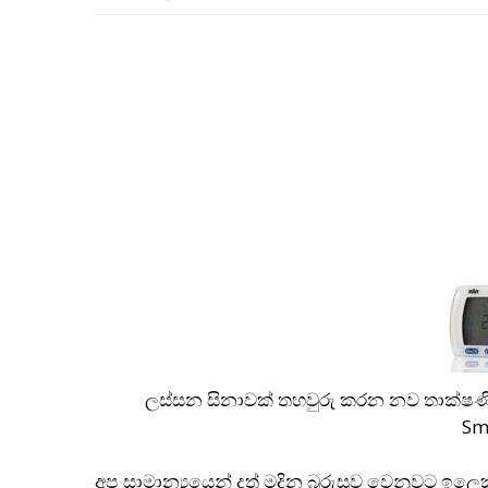
ලස්සන සිනාවක් තහවුරු කරන නව තාක්ෂණික
Sm
අප සාමාන්‍යයෙන් දත් මදින බුරුසුව වෙනුවට ඉලෙක්ට