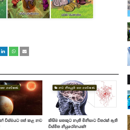
ම් සහ ගවේෂණ
නව නිපැයුම් සහ ගවේෂණ
යන් විස්මයට පත් කළ නව
කිසිම සතකුට නැති මිනිසාට විතරක් ඇති
!
විස්මිත නියුරෝනයක්!