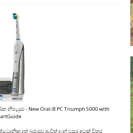
 නිපැයුම - New Oral-B PC Triumph 5000 with
artGuide
්‍රොනික දත් බුරුසුව ඇවිත් දැන් වසර අටක් විතර