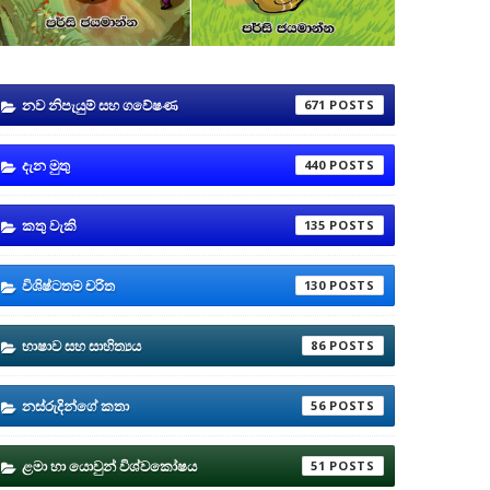
නව නිපැයුම් සහ ගවේෂණ
671
දැන මුතු
440
කතු වැකි
135
විශිෂ්ටතම චරිත
130
භාෂාව සහ සාහිත්‍යය
86
නස්රුදින්ගේ කතා
56
ළමා හා යොවුන් විශ්වකෝෂය
51