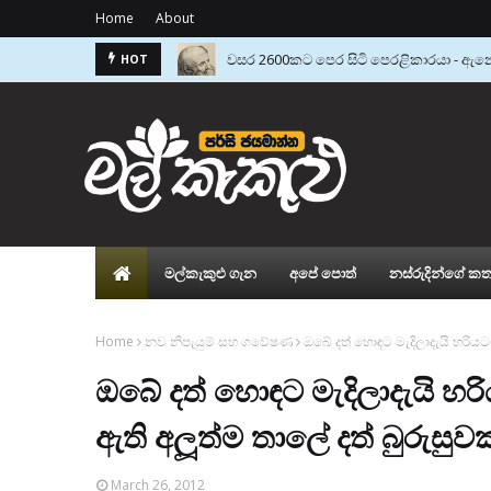
Home
About
වසර 2600කට පෙර සිටි පෙරළිකාරයා - ඇනෙ
HOT
මිනිසාට මරු කැඳවන ලොව බිහිසුණුම සතා 
මල්කැකුළු ගැන
අපේ පොත්
නස්රුදින්ගේ කත
Home
නව නිපැයුම් සහ ගවේෂණ
ඔබේ දත් හොඳට මැදිලාදැයි හරියටම
ඔබේ දත් හොඳට මැදිලාදැයි හරි
ඇති අලූත්ම තාලේ දත් බුරුසුවක
March 26, 2012