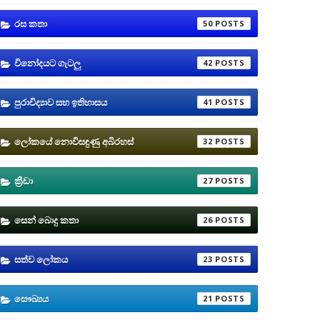
රස කතා
50
විනෝදයට ගැටලු
42
පුරාවිද්‍යාව සහ ඉතිහාසය
41
ලෝකයේ නොවිසඳුණු අබිරහස්
32
ක්‍රීඩා
27
සෙන් බොදු කතා
26
සත්ව ලෝකය
23
සෞඛ්‍යය
21