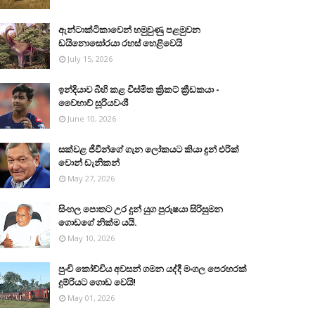
ඇන්ටාක්ටිකාවෙන් හමුවුණු පළමුවන
ඩයිනොසෝරයා රහස් හෙළිවෙයි
July 15, 2026
ඉන්දියාව බිහි කළ විස්මිත ක්‍රිකට් ක්‍රීඩකයා -
වෛභාව් සූරියවංශී
June 10, 2026
සක්වළ ජීවීන්ගේ ගැන ලෝකයට කියා දුන් එරික්
වොන් ඩැනිකන්
May 27, 2026
සිංහල පොතට උර දුන් යුග පුරුෂයා සිරිසුමන
ගොඩගේ නික්ම යයි.
May 10, 2026
පුංචි කෝච්චිය අවසන් ගමන යද්දී මංගල පෙරහරක්
දුම්රියට ගොඩ වෙයි!
May 01, 2026