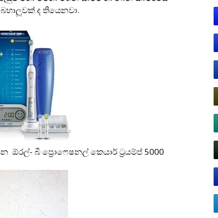
 බහාලූවක් ද තියෙනවා.
 ඕරල්- බී ප්‍රොෆෙෂනල් කෙයාර් ට‍්‍රයම්ප් 5000