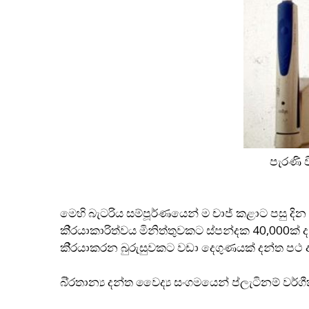
පැරණි වි
මෙහි බැටරිය සම්පූර්ණයෙන් ම චාජ් කළාට පසු දින
කි‍්‍රයාකාරිත්වය මිනිත්තුවකට ස්පන්දක 40,000ක් 
කි‍්‍රයාකරන බුරුසුවකට වඩා දෙගුණයක් දන්ත පථ 
බි‍්‍රතාන්‍ය දන්ත වෛද්‍ය සංගමයෙන් ප්ලැටිනම් 