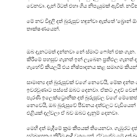
වෙනවා. දැන් ඊටත් එහා ගිය නිපැයුමක් ඇවිත්. නව
මේ නව විදුලි දත් බුරුසුව හඳුන්වා ඇත්තේ ‘බ්‍රොන් ඕර
තාක්ෂණයෙන්.
ඔබ දැනටමත් දන්නවා නේ ස්මාට් ෆෝන් එක ගැන. මේ
කිරීමේ පහසුව ගැනත් ඉන් ලැබෙන ප‍්‍රතිඵල ගැනත්
ගැහේවි කියලයි එය නිෂ්පාදනය කළ සමාගම කියන
සාමාන්‍ය දත් බුරුසුවක් වගේ නෙවෙයි, මේක දන්ත
ඉවරවුණාට පස්සේ ඔබට දෙනවා. ඒකට උදව් වෙන්නේ
පැරණි ඉලෙක්ට්‍රොනික දත් බුරුසුවල වගේ මේකෙත
නෙවෙයි, ඔබ බුරුසුවේ පීඩනය දත්වලට වැඩියෙ
එළියක් දල්වලා ඒ බව ඔබට දැනුම් දෙනවා.
මෙහි දත් මැදීමේ ක‍්‍රම කීපයක් තියෙනවා. ගැඹුරට දත් පි
සම්බාහනය කිරීම ආදී වශයෙන්. ඒවගේම මේ දත් 