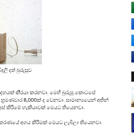
දුලි දත් බුරුසුව
 දහයක් කි‍්‍රයා කරනවා. මෙහි බුරුසු කොටසේ
ද භ‍්‍රමණවාර 8,000ක් ද වෙනවා. සාමාන්‍යයෙන් අතින්
අස් කිරීමේ හැකියාවක් මෙයට තියෙනවා.
වර්ගීකරණයේ අගය කිරීමක් මෙයට ලැබිලා තියෙනවා.