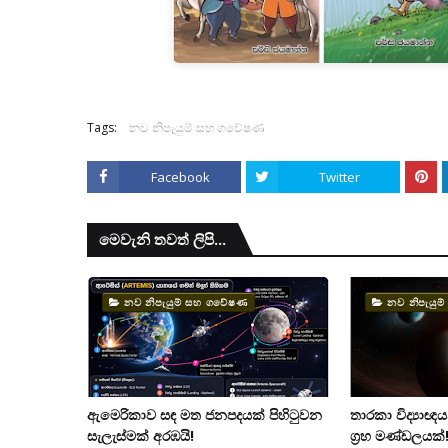
Tags:
නව නිපැයුම් සහ ගවේෂණ
Facebook
Twitter
මෙවැනි තවත් ලිපි...
නව නිපැයුම් සහ ගවේෂණ
නව නිපැයු
ඇමෙරිකාව සඳ මත ජනපදයක් පිහිටුවන
තාරකා විද්‍යාඥ
සැලැස්මක් අරඹයි!
ග්‍රහ මණ්ඩලයක්