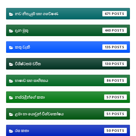
නව නිපැයුම් සහ ගවේෂණ
671
දැන මුතු
440
කතු වැකි
135
විශිෂ්ටතම චරිත
130
භාෂාව සහ සාහිත්‍යය
86
නස්රුදින්ගේ කතා
57
ළමා හා යොවුන් විශ්වකෝෂය
51
රස කතා
50