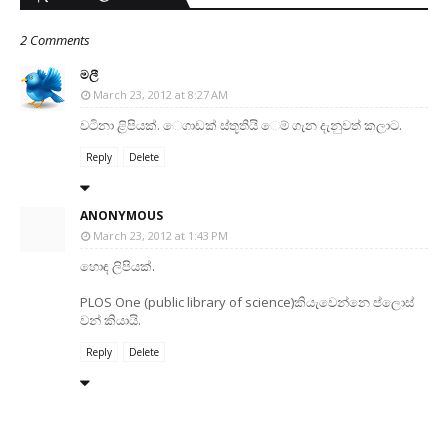
2 Comments
මලී
March 23, 2012 at 8:27 AM
වටිනා ළිපියක්. ෙගාඩක් ස්තූතියි ෙම් ගැන දැනුවත් කලාට.
Reply
Delete
ANONYMOUS
March 23, 2012 at 1:43 PM
හොඳ ලිපියක්.
PLOS One (public library of science)කියැවෙන්නෙ ප්ලොස්
වන් කියායි.
Reply
Delete