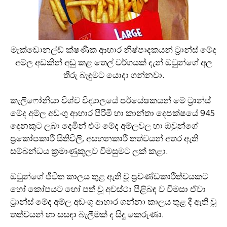
මැක්ඩොනල්ඞ් ක්ෂණික ආහාර නිෂ්පාදකයන් ට‍්‍රාන්ස් මේද
අම්ල අඩකින් අඩු කළ තෙල් වර්ගයක් දැන් ඔවුන්ගේ අල
තීරු බැඳුමට යොදා ගන්නවා.
කැලිෆෝනියා විශ්ව විද්‍යාලයේ පර්යේෂකයන් මේ ට‍්‍රාන්ස්
මේද අම්ල අඩංගු ආහාර පිරිමි හා කාන්තා දෙපක්ෂයේ 945
දෙනකුට ලබා දෙමින් එම මේද අම්ලවල හා ඔවුන්ගේ
ප‍්‍රකෝපකාරී සිතිවිලි, අසහනකාරී තත්වයන් අතර ඇති
සම්බන්ධය ක‍්‍රමාණුකූලව විමසුමට ලක් කළා.
ඔවුන්ගේ ජීවිත කාලය තුළ ඇති වූ ප‍්‍රචණ්ඩකාරීත්වයකට
හෝ කෝපයට හෝ පත් වූ අවස්ථා පිළිබඳ ව විමසා ඒවා
ට‍්‍රාන්ස් මේද අම්ල අඩංගු ආහාර ගන්නා කාලය තුළ දී ඇති වූ
තත්වයන් හා සසඳා බැලීමක් ද සිදු කෙරුණා.