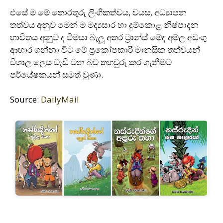
එසේ ම මේ තොරතුරු ලිංගිකත්වය, වයස, අධ්‍යාපන
තත්වය අනුව මෙන් ම මද්‍යසාර හා දුම්කොළ නිෂ්පාදන
භාවිතය අනුව ද විමසා බැලූ අතර ට‍්‍රාන්ස් මේද අම්ල අඩංගු
ආහාර ගන්නා විට මේ ප‍්‍රකෝපකාරී මානසික තත්වයන්
විශාල ලෙස වැඩි වන බව තහවුරු කර ගැනීමට
පර්යේෂකයන් සමත් වුණා.
Source:
DailyMail