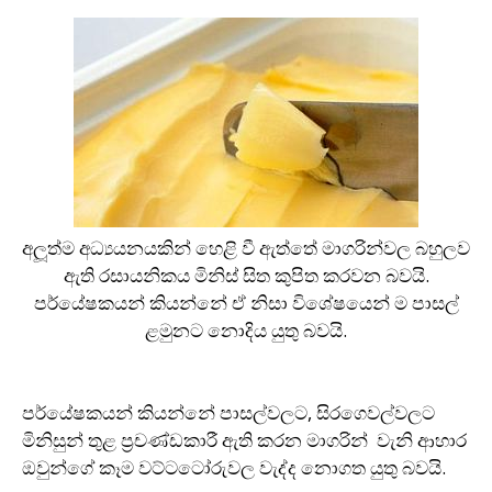
අලූත්ම අධ්‍යයනයකින් හෙළි වී ඇත්තේ මාගරින්වල බහුලව
ඇති රසායනිකය මිනිස් සිත කුපිත කරවන බවයි.
පර්යේෂකයන් කියන්නේ ඒ නිසා විශේෂයෙන් ම පාසල්
ළමුනට නොදිය යුතු බවයි.
පර්යේෂකයන් කියන්නේ පාසල්වලට, සිරගෙවල්වලට
මිනිසුන් තුළ ප‍්‍රචණ්ඩකාරී ඇති කරන මාගරින් වැනි ආහාර
ඔවුන්ගේ කෑම වට්ටටෝරුවල වැද්ද නොගත යුතු බවයි.