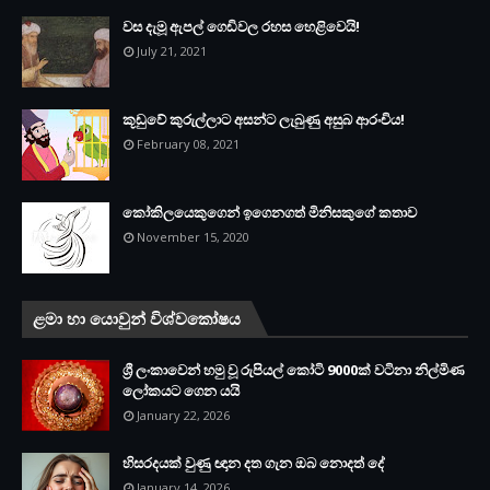
වස දැමූ ඇපල් ගෙඩිවල රහස හෙළිවෙයි!
July 21, 2021
කූඩුවේ කුරුල්ලාට අසන්ට ලැබුණු අසුබ ආරංචිය!
February 08, 2021
කෝකිලයෙකුගෙන් ඉගෙනගත් මිනිසකුගේ කතාව
November 15, 2020
ළමා හා යොවුන් විශ්වකෝෂය
ශ්‍රී ලංකාවෙන් හමු වූ රුපියල් කෝටි 9000ක් වටිනා නිල්මිණ
ලෝකයට ගෙන යයි
January 22, 2026
හිසරදයක් වුණු ඥාන දත ගැන ඔබ නොදත් දේ
January 14, 2026