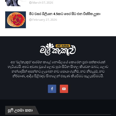
March 07, 2026
මීට වසර බිලියන 4.5කට පෙර සිට එන විස්මිත ලූකා
February 27, 2026
අප ‘මල්කැකුළු’ ආරම්භ කළේ නොමිලයේ කෙරෙන ප‍්‍රජා සත්කාරයක්
හැටියටයි. අපට අවශ්‍ය වූයේ ලොව පුරා සිටින සිංහල කියවන ඔබට, ලොව
නන්දෙසින් අසන්නට ලැබෙන නව සොයා ගැනීම්, නව නිපැයුම්, නව
නිර්මාණ, ආදිය පිළිබඳව සිංහලෙන් එසැණ කියවීමට සැලැස්වීමටයි.
සූෆි උපමා කතා