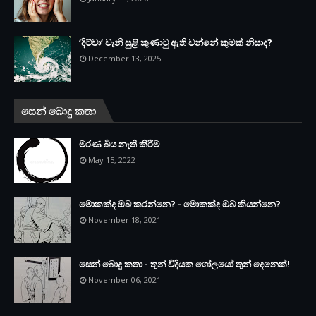
‘දිට්වා‘ වැනි සුළි කුණාටු ඇති වන්නේ කුමක් නිසාද?
December 13, 2025
සෙන් බොදු කතා
මරණ බිය නැති කිරීම
May 15, 2022
මොකක්ද ඔබ කරන්නෙ? - මොකක්ද ඔබ කියන්නෙ?
November 18, 2021
සෙන් බොදු කතා - තුන් විදියක ගෝලයෝ තුන් දෙනෙක්!
November 06, 2021