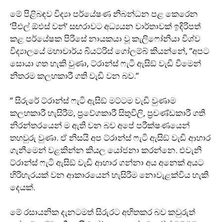
මේ පිළිබඳව විද්‍යා පර්යේෂණ නිබන්ධන පළ කෙරෙන
‘පීඑල් ඕඑස් වන්’ සඟරාවට අධ්‍යයන වාර්තාවක් ඉදිරිපත්
කළ පර්යේෂක පිරිසේ නායකයා වූ කැලිෆෝනියා විශ්ව
විද්‍යාලයේ මහාචාර්ය බියට්රිස් ගෝලම්බ් කියන්නේ, ”අපට
සොයා ගත හැකි වුණා, ට්රාන්ස් ෆැටි ඇසිඞ් වැඩි වීමෙන්
නිතරම කලහකාරී ගති වැඩි වන බව.”
” සිරුරේ ට්රාන්ස් ෆැටි ඇසිඞ් මට්ටම වැඩි වුණාම
කලහකාරී හැසිරීම්, ප‍්‍රවේගකාරී සිතුවිලි, ප‍්‍රචණ්ඩකාරී ගති
නිරන්තරයෙන් ම ඇති වන බව අපේ පරීක්ෂණයෙන්
තහවුරු වුණා. ඒ නිසයි අප ට්රාන්ස් ෆැටි ඇසිඞ් වැඩි ආහාර
ගැනීමෙන් වළකින්න කියල යෝජනා කරන්නෙ. එවැනි
ට්රාන්ස් ෆැටි ඇසිඞ් වැඩි ආහාර ගන්නා අය අනෙක් අයට
හිරිහැරයක් වන ආකාරයෙන් හැසිරීම නොවැළක්විය හැකි
දෙයක්.
මේ රසායනික දැනටමත් සිරුරට අහිතකර බව කවුරුත්