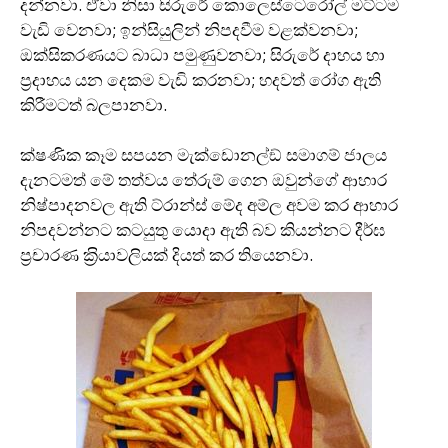
දන්නවා. ඒවා නිසා සිරුරේ කොලෙස්ටෙරෝල් මට්ටම
වැඩි වෙනවා; ඉන්සියුලින් නිපදවීම වළක්වනවා;
ඔක්සිකරණයට බාධා පමුණුවනවා; සිරුරේ දාහය හා
ප‍්‍රදාහය යන දෙකම වැඩි කරනවා; හදවත් රෝග ඇති
කිරීමටත් බලපානවා.
ක්ෂණික කෑම සපයන මැක්ඩොනල්ඞ් සමාගම් ජාලය
දැනටමත් මේ තත්වය තේරුම් ගෙන ඔවුන්ගේ ආහාර
නිෂ්පාදනවල ඇති ට්රාන්ස් මේද අම්ල අවම කර ආහාර
නිපදවන්නට කටයුතු යොදා ඇති බව කියන්නට දීර්ඝ
ප‍්‍රචාරණ ක‍්‍රියාවලියක් දියත් කර තියෙනවා.