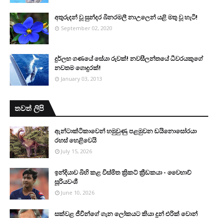
අතුරුදන් වූ සුන්දර බිනරමලී නාඋ‍ලෙන් යළි මතු වූ හැටි!
September 02, 2020
දුර්ලභ ගණයේ සේයා රුවක්! නවසීලන්තයේ ධීවරයකුගේ
නවතම ගොදුරක්!
January 03, 2013
තවත් ලිපි
ඇන්ටාක්ටිකාවෙන් හමුවුණු පළමුවන ඩයිනොසෝරයා
රහස් හෙළිවෙයි
July 15, 2026
ඉන්දියාව බිහි කළ විස්මිත ක්‍රිකට් ක්‍රීඩකයා - වෛභාව්
සූරියවංශී
June 10, 2026
සක්වළ ජීවීන්ගේ ගැන ලෝකයට කියා දුන් එරික් වොන්