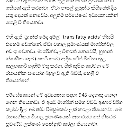
මාගරින් ඇත්තෙන් ම ඔබ තුළ කෝපයක් ප‍්‍රචණ්ඩකාරී
ගතියක් ඇති කරනවා. ඒවා පාසල් ළමුන්ට කිසිසේත් දිය
යුතු දෙයක් නෙවෙයි. අලූත්ම පර්යේෂණ අධ්‍යයනයකින්
හෙළි වී තියෙනවා.
එහි ඇති ‘ට‍්‍රාන්ස් මේද අම්ල’ 'trans fatty acids' නිසයි
එහෙම වෙන්නේ. ඒවා විශාල ප‍්‍රමාණයක් මාගරින්වල
අඩංගු වෙනවා. මාගරින්වල විතරක් නෙවෙයි, හුඟාක්
ක්ෂණික කෑම (කෙටි කෑම) ආදියෙහිත් මිනිසා තුළ
කලහකාරී හැඟීම් මතු කරන, සිත් කුපිත කරවන මේ
රසායනික සංයෝග බහුලව ඇති බවයි, හෙළි වී
තියෙන්නේ.
පර්යේෂකයන් මේ අධ්‍යයනය සඳහා 945 දෙනකු යොදා
ගෙන තියෙනවා. ඒ අයට මාගරින් සමග විවිධ ආහාර වර්ග
කෑමට දීලා අඛණ්ඩ විමසුමකට ලක් කරලා තියෙනවා. මේ
රසායනිකය විශාල ප‍්‍රමාණයෙන් ආහාරයට ගත් නිතරම
ප‍්‍රචණ්ඩ ලක්ෂණ පෙන්නුම් කරලා තියෙනවා.