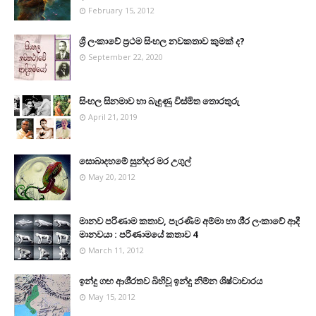
February 15, 2012
ශ්‍රී ලංකාවේ ප්‍රථම සිංහල නවකතාව කුමක් ද?
September 22, 2020
සිංහල සිනමාව හා බැඳුණු විස්මිත තොරතුරු
April 21, 2019
සොබාදහමේ සුන්දර මර උගුල්
May 20, 2012
මානව පරිණාම කතාව, පැරණිම අම්මා හා ශී‍්‍ර ලංකාවේ ආදී
මානවයා : පරිණාමයේ කතාව 4
March 11, 2012
ඉන්දු ගඟ ආශි‍්‍රතව බිහිවූ ඉන්දු නිම්න ශිෂ්ටාචාරය
May 15, 2012