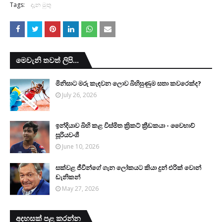
Tags:
දැන මුතු
මෙවැනි තවත් ලිපි...
මිනිසාට මරු කැඳවන ලොව බිහිසුණුම සතා කවරෙක්ද?
July 26, 2026
ඉන්දියාව බිහි කළ විස්මිත ක්‍රිකට් ක්‍රීඩකයා - වෛභාව්
සූරියවංශී
June 10, 2026
සක්වළ ජීවීන්ගේ ගැන ලෝකයට කියා දුන් එරික් වොන්
ඩැනිකන්
May 27, 2026
අදහසක් පළ කරන්න