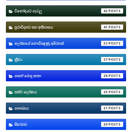
විනෝදයට ගැටලු
42
පුරාවිද්‍යාව සහ ඉතිහාසය
41
ලෝකයේ නොවිසඳුණු අබිරහස්
32
ක්‍රීඩා
27
සෙන් බොදු කතා
26
සත්ව ලෝකය
23
සෞඛ්‍යය
21
සිනමාව
20