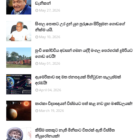
ඩැනිකන්
May 27, 2026
සිංහල පොතට උර දුන් යුග පුරුෂයා සිරිසුමන ගොඩගේ
නික්ම යයි.
May 10, 2026
පුංචි කෝච්චිය අවසන් ගමන යද්දී මංගල පෙරහරක් දුම්රියට
ගොඩ වෙයි!
May 01, 2026
ඇමෙරිකාව සඳ මත ජනපදයක් පිහිටුවන සැලැස්මක්
අරඹයි!
April 04, 2026
තාරකා විද්‍යාඥයන් විස්මයට පත් කළ නව ග්‍රහ මණ්ඩලයක්!
March 19, 2026
කිසිම සතකුට නැති මිනිසාට විතරක් ඇති විස්මිත
නියුරෝනයක්!