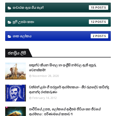
සංචාරක ඇස ගිය තැන්
15
සූෆි උපමා කතා
12
ශාක ලෝකය
2
ජනප්‍රිය ලිපි
සතුන්ට කියන සිංහල හා ඉංග්‍රීසි නම්වල ඇති අපූරු
වෙනස්කම්!
November 28, 2020
වත්මන් ළමා ගී පරපුරේ ආරම්භකයා - ශී‍්‍ර රූපදේව කවීන්ද්‍ර
ආනන්ද රාජකරුණා
February 14, 2012
පෘථිවියේ උපත, ලෝකයේ ආදීතම ජීවියා සහ ජීවයේ
ආරම්භය : පරිණාමයේ කතාව 1