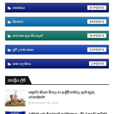
සෞඛ්‍යය
21
සිනමාව
20
සංචාරක ඇස ගිය තැන්
15
සූෆි උපමා කතා
12
ශාක ලෝකය
2
ජනප්‍රිය ලිපි
සතුන්ට කියන සිංහල හා ඉංග්‍රීසි නම්වල ඇති අපූරු
වෙනස්කම්!
November 28, 2020
වත්මන් ළමා ගී පරපුරේ ආරම්භකයා - ශී‍්‍ර රූපදේව කවීන්ද්‍ර