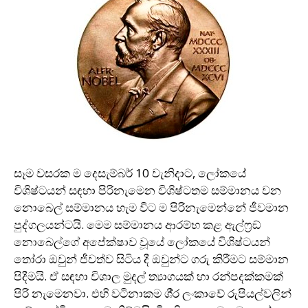
සෑම වසරක ම දෙසැම්බර් 10 වැනිදාට, ලෝකයේ
විශිෂ්ටයන් සඳහා පිරිනැමෙන විශිෂ්ටතම සම්මානය වන
නොබෙල් සම්මානය හැම විට ම පිරිනැමෙන්නේ ජීවමාන
පුද්ගලයන්ටයි. මෙම සම්මානය ආරම්භ කළ ඇල්ෆ‍්‍රඞ්
නොබෙල්ගේ අපේක්ෂාව වූයේ ලෝකයේ විශිෂ්ටයන්
තෝරා ඔවුන් ජීවත්ව සිටිය දී ඔවුන්ට ගරු කිරීමට සම්මාන
පිදීමයි. ඒ සඳහා විශාල මුදල් ත්‍යාගයක් හා රන්පදක්කමක්
පිරි නැමෙනවා. එහි වටිනාකම ශී‍්‍ර ලංකාවේ රුපියල්වලින්