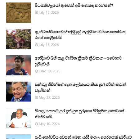
පිටසක්වළයෝ ආවොත් අපි මොකද කරන්නේ?
July 15, 2026
ඇන්ටාක්ටිකාවෙන් හමුවුණු පළමුවන ඩයිනොසෝරයා
රහස් හෙළිවෙයි
July 15, 2026
ඉන්දියාව බිහි කළ විස්මිත ක්‍රිකට් ක්‍රීඩකයා - වෛභාව්
සූරියවංශී
June 10, 2026
සක්වළ ජීවීන්ගේ ගැන ලෝකයට කියා දුන් එරික් වොන්
ඩැනිකන්
May 27, 2026
සිංහල පොතට උර දුන් යුග පුරුෂයා සිරිසුමන ගොඩගේ
නික්ම යයි.
May 10, 2026
පුංචි කෝච්චිය අවසන් ගමන යද්දී මංගල පෙරහරක් දුම්රියට