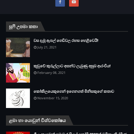
සූෆි උපමා කතා
වස දැමූ ඇපල් ගෙඩිවල රහස හෙළිවෙයි!
July 21, 2021
කූඩුවේ කුරුල්ලාට අසන්ට ලැබුණු අසුබ ආරංචිය!
February 08, 2021
කෝකිලයෙකුගෙන් ඉගෙනගත් මිනිසකුගේ කතාව
November 15, 2020
ළමා හා යොවුන් විශ්වකෝෂය