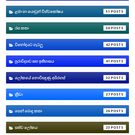
ළමා හා යොවුන් විශ්වකෝෂය
51
රස කතා
50
විනෝදයට ගැටලු
42
පුරාවිද්‍යාව සහ ඉතිහාසය
41
ලෝකයේ නොවිසඳුණු අබිරහස්
32
ක්‍රීඩා
27
සෙන් බොදු කතා
26
සත්ව ලෝකය
23