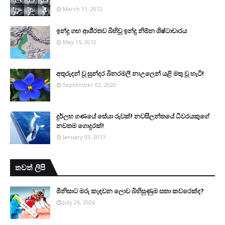
March 11, 2012
ඉන්දු ගඟ ආශි‍්‍රතව බිහිවූ ඉන්දු නිම්න ශිෂ්ටාචාරය
May 15, 2012
අතුරුදන් වූ සුන්දර බිනරමලී නාඋ‍ලෙන් යළි මතු වූ හැටි!
September 02, 2020
දුර්ලභ ගණයේ සේයා රුවක්! නවසීලන්තයේ ධීවරයකුගේ
නවතම ගොදුරක්!
January 03, 2013
තවත් ලිපි
මිනිසාට මරු කැඳවන ලොව බිහිසුණුම සතා කවරෙක්ද?
July 26, 2026