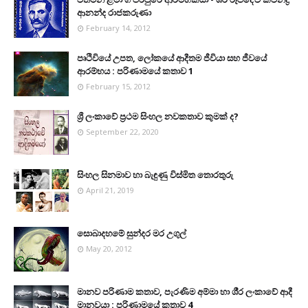
ආනන්ද රාජකරුණා
February 14, 2012
පෘථිවියේ උපත, ලෝකයේ ආදීතම ජීවියා සහ ජීවයේ
ආරම්භය : පරිණාමයේ කතාව 1
February 15, 2012
ශ්‍රී ලංකාවේ ප්‍රථම සිංහල නවකතාව කුමක් ද?
September 22, 2020
සිංහල සිනමාව හා බැඳුණු විස්මිත තොරතුරු
April 21, 2019
සොබාදහමේ සුන්දර මර උගුල්
May 20, 2012
මානව පරිණාම කතාව, පැරණිම අම්මා හා ශී‍්‍ර ලංකාවේ ආදී
මානවයා : පරිණාමයේ කතාව 4