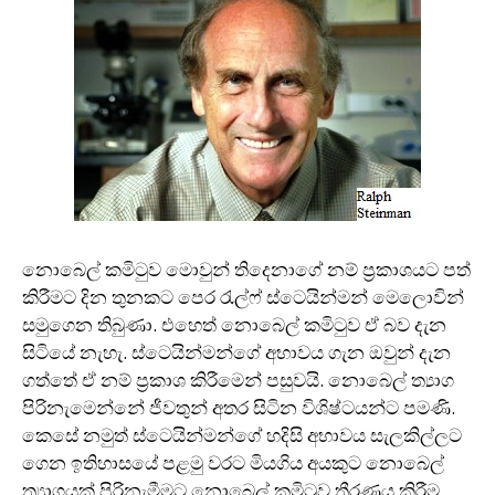
නොබෙල් කමිටුව මොවුන් තිදෙනාගේ නම් ප‍්‍රකාශයට පත්
කිරීමට දින තුනකට පෙර රැල්ෆ් ස්ටෙයින්මන් මෙලොවින්
සමුගෙන තිබුණා. එහෙත් නොබෙල් කමිටුව ඒ බව දැන
සිටියේ නැහැ. ස්ටෙයින්මන්ගේ අභාවය ගැන ඔවුන් දැන
ගත්තේ ඒ නම් ප‍්‍රකාශ කිරීමෙන් පසුවයි. නොබෙල් ත්‍යාග
පිරිනැමෙන්නේ ජීවතුන් අතර සිටින විශිෂ්ටයන්ට පමණි.
කෙසේ නමුත් ස්ටෙයින්මන්ගේ හදිසි අභාවය සැලකිල්ලට
ගෙන ඉතිහාසයේ පළමු වරට මියගිය අයකුට නොබෙල්
ත්‍යාගයක් පිරිනැමීමට නොබෙල් කමිටුව තීරණය කිරීම