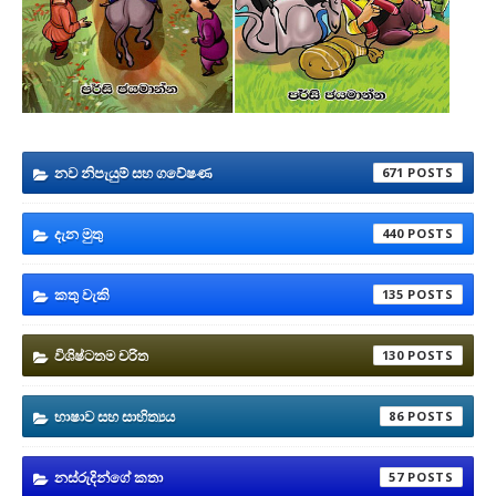
නව නිපැයුම් සහ ගවේෂණ
671
දැන මුතු
440
කතු වැකි
135
විශිෂ්ටතම චරිත
130
භාෂාව සහ සාහිත්‍යය
86
නස්රුදින්ගේ කතා
57