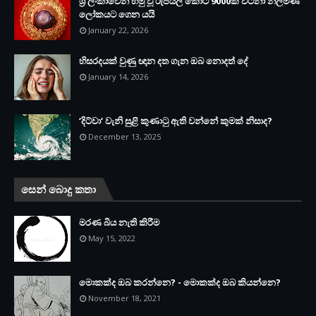
ශ්‍රී ලංකාවෙන් හමු වූ රුපියල් කෝටි 9000ක් වටිනා නිල්මිණ
ලෝකයට ගෙන යයි
January 22, 2026
හිසරදයක් වුණු ඥාන දත ගැන ඔබ නොදත් දේ
January 14, 2026
‘දිට්වා‘ වැනි සුළි කුණාටු ඇති වන්නේ කුමක් නිසාද?
December 13, 2025
සෙන් බොදු කතා
මරණ බිය නැති කිරීම
May 15, 2022
මොකක්ද ඔබ කරන්නෙ? - මොකක්ද ඔබ කියන්නෙ?
November 18, 2021