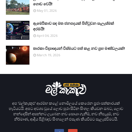
ගොඩ වෙයි!
May 01, 2026
ඇමෙරිකාව සඳ මත ජනපදයක් පිහිටුවන සැලැස්මක්
අරඹයි!
April 04, 2026
තාරකා විද්‍යාඥයන් විස්මයට පත් කළ නව ග්‍රහ මණ්ඩලයක්!
March 19, 2026
අප ‘මල්කැකුළු’ ආරම්භ කළේ නොමිලයේ කෙරෙන ප‍්‍රජා සත්කාරයක්
හැටියටයි. අපට අවශ්‍ය වූයේ ලොව පුරා සිටින සිංහල කියවන ඔබට, ලොව
නන්දෙසින් අසන්නට ලැබෙන නව සොයා ගැනීම්, නව නිපැයුම්, නව
නිර්මාණ, ආදිය පිළිබඳව සිංහලෙන් එසැණ කියවීමට සැලැස්වීමටයි.