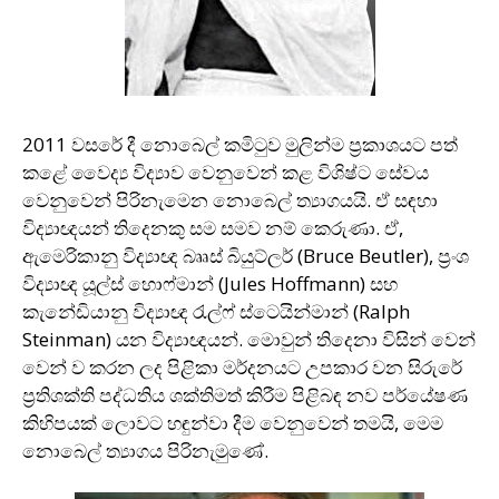
2011 වසරේ දී නොබෙල් කමිටුව මුලින්ම ප‍්‍රකාශයට පත්
කළේ වෛද්‍ය විද්‍යාව වෙනුවෙන් කළ විශිෂ්ට සේවය
වෙනුවෙන් පිරිනැමෙන නොබෙල් ත්‍යාගයයි. ඒ සඳහා
විද්‍යාඥයන් තිදෙනකු සම සමව නම් කෙරුණා. ඒ,
ඇමෙරිකානු විද්‍යාඥ බෲස් බියුට්ලර් (Bruce Beutler), ප‍්‍රංශ
විද්‍යාඥ යූල්ස් හොෆ්මාන් (Jules Hoffmann) සහ
කැනේඩියානු විද්‍යාඥ රැල්ෆ් ස්ටෙයින්මාන් (Ralph
Steinman) යන විද්‍යාඥයන්. මොවුන් තිදෙනා විසින් වෙන්
වෙන් ව කරන ලද පිළිකා මර්දනයට උපකාර වන සිරුරේ
ප‍්‍රතිශක්ති පද්ධතිය ශක්තිමත් කිරීම පිළිබඳ නව පර්යේෂණ
කිහිපයක් ලොවට හඳුන්වා දීම වෙනුවෙන් තමයි, මෙම
නොබෙල් ත්‍යාගය පිරිනැමුණේ.