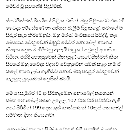
මෙවර වූ සුවිශේෂී සිදුවීමක්.
ස්ටෙයින්මන් මියගියේ පිළිකාවකින්. ඔහු පිළිකාවට එරෙහි
වෛද්‍ය පර්යේෂණ හා අත්හදා බැලීම් සිදු කළේ, තමාගේ ම
සිරුර කැප කිරීමෙනුයි. ඔහු මරණ මංචකයේ සිටිද්දී, කළ
මෙහෙය වෙනුවෙන් ඔහුට මෙවර නොබෙල් ත්‍යාගය
නිසැක ලෙස ම හිමිවනු ඇතැයි ඔහුගේ පවුලේ අය කියා
සිටියා. එහිදී අපහසුවෙන් සිනාසුණු සෙටෙයින්මන් කියා
සිටියේ ඔහු වෛද්‍ය විද්‍යාව වෙනුවෙන් යමක් කළා නම් ඒ
කළේ ත්‍යාග ලබා ගැනීමට නොව මතු පරපුර වෙනුවෙන්
කළයුතු යුතුකමක් ලෙසින් බවයි.
මේ දෙසැම්බර 10 දා පිරිනැමෙන නොබෙල් ත්‍යාගයත්
සමග නොබෙල් ත්‍යාග උළෙල 102 වතාවත් පවත්වා ඇති
අතර පිරිමින් 199 දෙනකුත් කාන්තාවන් 10කුත් නොබෙල්
සම්මාන දිනා තියෙනවා.
නොබෙල් ත්‍යාගය පිලිබද වෙනත් ලිපි පහතින් බලන්න.