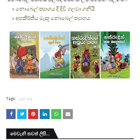
නොබෙල් ත්‍යාගය දී දිවි ගලවා ගනියි
අපකීර්තිය මැකූ නොබෙල් ත්‍යාගය
Tags:
දැන මුතු
මෙවැනි තවත් ලිපි...