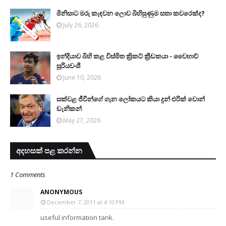
මිනිසාට මරු කැඳවන ලොව බිහිසුණුම සතා කවරෙක්ද?
July 26, 2026
ඉන්දියාව බිහි කළ විස්මිත ක්‍රිකට් ක්‍රීඩකයා - වෛභාව්
සූරියවංශී
June 10, 2026
සක්වළ ජීවීන්ගේ ගැන ලෝකයට කියා දුන් එරික් වොන්
ඩැනිකන්
May 27, 2026
අදහසක් පළ කරන්න
1 Comments
ANONYMOUS
December 7, 2011 at 4:10 PM
useful information tank.