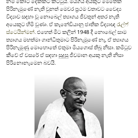
නම් කෝටි දෙකකට කිට්ටුයි. මියගිය අයකුට මෙතෙක්
පිරිනැමුණේ නැති වුනත් මෙවර ප‍්‍රථම වතාවට වෛද්‍ය
විද්‍යාව සඳහා වූ නොබෙල් ත්‍යාගය ජීවතුන් අතර නැති
අයෙකුට හිමි වුණා. ඒ කැනේඩියානු ජාතික විද්‍යාඥ
රැල්ෆ්
ස්ටෙයින්මන්
. එහෙත් මීට කලින් 1948 දී නොබෙල් සාම
ත්‍යාගය මහත්මා ගාන්ධිතුමාට පිරිනැමුණේ නෑ, ඒ ත්‍යාගය
පිරිනැමුණු මොහොතේ එතුමා මියගොස් තිබූ නිසා. කමිටුව
කීවේ ඒ වසරේ ඒ සඳහා සුදුසු ජීවමාන අයකු නැති නිසා
පිරිනොනැමෙන බවයි.