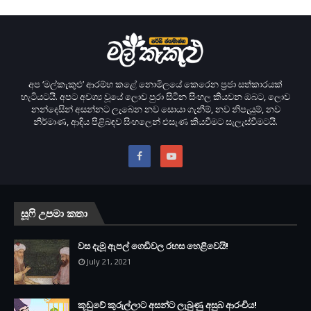
අප ‘මල්කැකුළු’ ආරම්භ කළේ නොමිලයේ කෙරෙන ප‍්‍රජා සත්කාරයක්
හැටියටයි. අපට අවශ්‍ය වූයේ ලොව පුරා සිටින සිංහල කියවන ඔබට, ලොව
නන්දෙසින් අසන්නට ලැබෙන නව සොයා ගැනීම්, නව නිපැයුම්, නව
නිර්මාණ, ආදිය පිළිබඳව සිංහලෙන් එසැණ කියවීමට සැලැස්වීමටයි.
සූෆි උපමා කතා
වස දැමූ ඇපල් ගෙඩිවල රහස හෙළිවෙයි!
July 21, 2021
කූඩුවේ කුරුල්ලාට අසන්ට ලැබුණු අසුබ ආරංචිය!