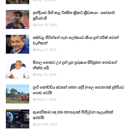
ඉන්දියාව බිහි කළ විස්මිත ක්‍රිකට් ක්‍රීඩකයා - වෛභාව්
සූරියවංශී
June 10, 2026
සක්වළ ජීවීන්ගේ ගැන ලෝකයට කියා දුන් එරික් වොන්
ඩැනිකන්
May 27, 2026
සිංහල පොතට උර දුන් යුග පුරුෂයා සිරිසුමන ගොඩගේ
නික්ම යයි.
May 10, 2026
පුංචි කෝච්චිය අවසන් ගමන යද්දී මංගල පෙරහරක් දුම්රියට
ගොඩ වෙයි!
May 01, 2026
ඇමෙරිකාව සඳ මත ජනපදයක් පිහිටුවන සැලැස්මක්
අරඹයි!
April 04, 2026