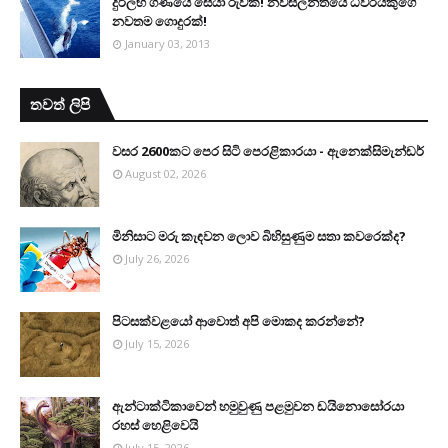
දුර්ලභ ගණයේ සේයා රුවක්! නවසීලන්තයේ ධීවරයකුගේ
නවතම ගොදුරක්!
January 03, 2013
තවත් ලිපි
වසර 2600කට පෙර සිටි පෙරළිකාරයා - ඇනෙක්සිමැන්ඩර්
August 02, 2026
මිනිසාට මරු කැඳවන ලොව බිහිසුණුම සතා කවරෙක්ද?
July 26, 2026
පිටසක්වළයෝ ආවොත් අපි මොකද කරන්නේ?
July 15, 2026
ඇන්ටාක්ටිකාවෙන් හමුවුණු පළමුවන ඩයිනොසෝරයා
රහස් හෙළිවෙයි
July 15, 2026