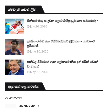
මෙවැනි තවත් ලිපි...
මිනිසාට මරු කැඳවන ලොව බිහිසුණුම සතා කවරෙක්ද?
July 26, 2026
ඉන්දියාව බිහි කළ විස්මිත ක්‍රිකට් ක්‍රීඩකයා - වෛභාව්
සූරියවංශී
June 10, 2026
සක්වළ ජීවීන්ගේ ගැන ලෝකයට කියා දුන් එරික් වොන්
ඩැනිකන්
May 27, 2026
අදහසක් පළ කරන්න
2 Comments
ANONYMOUS