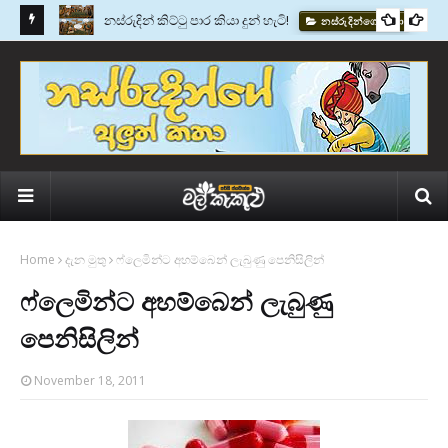
වසර 2600කට පෙර සිටි පෙරළිකාරයා - ඇනෙක්සිමැන්ඩර්
කතු වැකි
Home
දැන මුතු
ෆ්ලෙමින්ට අහම්බෙන් ලැබුණු පෙනිසිලින්
ෆ්ලෙමින්ට අහම්බෙන් ලැබුණු
පෙනිසිලින්
November 18, 2011