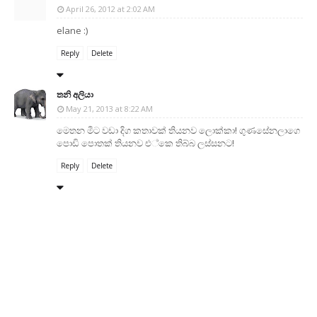
April 26, 2012 at 2:02 AM
elane :)
Reply
Delete
තනි අලියා
May 21, 2013 at 8:22 AM
මෙතන මීට වඩා දිග කතාවක් තියනව ලොක්කා! ගුණසේනලාගෙ
පොඩි පොතක් තියනව එ්කෙ තිබ්බ ලස්සනට!
Reply
Delete