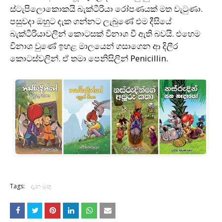
ස්ටැපිලොකොකයි බැක්ටීරියා රෝපණයක් මත වැටුණා.
පසුවදා ඔහුට දැක ගන්නට ලැබුණේ එම දීසියේ
බැක්ටීරියාවලින් කොටසක් විනාශ වී ඇති බවයි. එහෙම
විනාශ වුණේ ඉහළ මාලයෙන් ගසාගෙන ආ දිලීර
කොටස්වලින්. ඒ තමා පෙනිසිලින් Penicillin.
Tags:
දැන මුතු