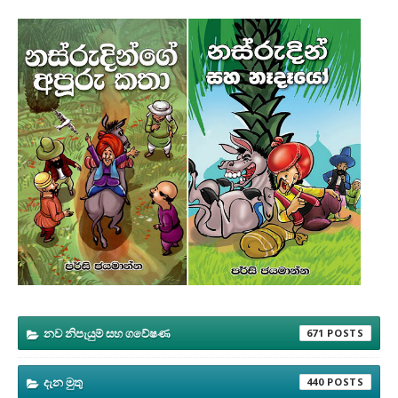
නව නිපැයුම් සහ ගවේෂණ
671
දැන මුතු
440