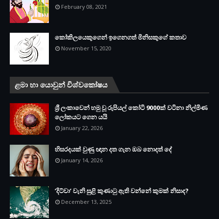
February 08, 2021
කෝකිලයෙකුගෙන් ඉගෙනගත් මිනිසකුගේ කතාව
November 15, 2020
ළමා හා යොවුන් විශ්වකෝෂය
ශ්‍රී ලංකාවෙන් හමු වූ රුපියල් කෝටි 9000ක් වටිනා නිල්මිණ
ලෝකයට ගෙන යයි
January 22, 2026
හිසරදයක් වුණු ඥාන දත ගැන ඔබ නොදත් දේ
January 14, 2026
‘දිට්වා‘ වැනි සුළි කුණාටු ඇති වන්නේ කුමක් නිසාද?
December 13, 2025