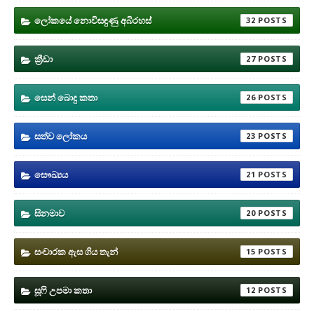
ලෝකයේ නොවිසඳුණු අබිරහස්
32
ක්‍රීඩා
27
සෙන් බොදු කතා
26
සත්ව ලෝකය
23
සෞඛ්‍යය
21
සිනමාව
20
සංචාරක ඇස ගිය තැන්
15
සූෆි උපමා කතා
12