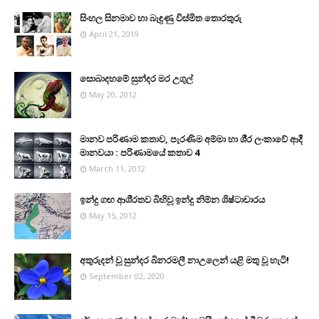
සිංහල සිනමාව හා බැඳුණු විස්මිත තොරතුරු
April 21, 2019
සොබාදහමේ සුන්දර මර උගුල්
May 20, 2012
මානව පරිණාම කතාව, පැරණිම අම්මා හා ශී‍්‍ර ලංකාවේ ආදී
මානවයා : පරිණාමයේ කතාව 4
March 11, 2012
ඉන්දු ගඟ ආශි‍්‍රතව බිහිවූ ඉන්දු නිම්න ශිෂ්ටාචාරය
May 15, 2012
අතුරුදන් වූ සුන්දර බිනරමලී නාඋ‍ලෙන් යළි මතු වූ හැටි!
September 02, 2020