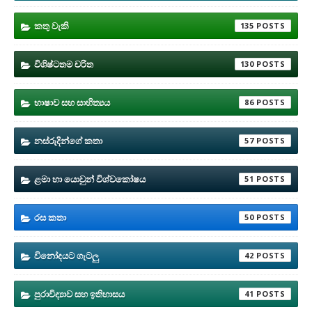
කතු වැකි
135
විශිෂ්ටතම චරිත
130
භාෂාව සහ සාහිත්‍යය
86
නස්රුදින්ගේ කතා
57
ළමා හා යොවුන් විශ්වකෝෂය
51
රස කතා
50
විනෝදයට ගැටලු
42
පුරාවිද්‍යාව සහ ඉතිහාසය
41