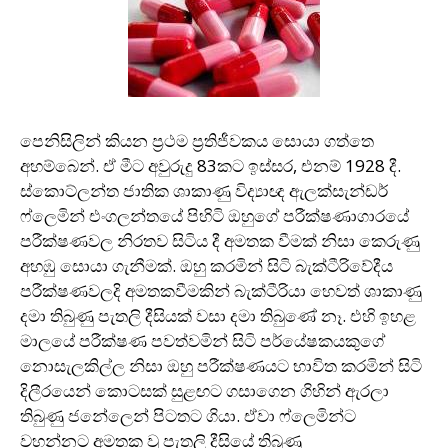
පෙනිසිලින් කියන ප‍්‍රථම ප‍්‍රතිජීවකය සොයා ගත්තෙ
අහම්බෙන්. ඒ මීට අවුරුදු 83කට ඉස්සර, එනම් 1928 දී.
ස්කොට්ලන්ත ජාතික ශාකාණු විද්‍යාඥ ඇලක්සැන්ඩර්
ෆ්ලෙමින් එංගලන්තයේ පිහිටි ඔහුගේ පරීක්ෂණාගාරයේ
පරීක්ෂණවල නිරතව සිටිය දී අමතක වීමක් නිසා කෙරුණු
අහඹු සොයා ගැනීමක්. ඔහු කරමින් සිටි බැක්ටීරිවේදීය
පරීක්ෂණවලදි අමතකවීමකින් බැක්ටීරියා හෙවත් ශාකාණු
දමා තිබුණු පැතලි දීසියක් වසා දමා තිබුණේ නෑ. එහි ඉහළ
මාලයේ පරීක්ෂණ පවත්වමින් සිටි පර්යේෂකයකුගේ
නොසැලකිල්ල නිසා ඔහු පරීක්ෂණයට භාවිත කරමින් සිටි
දිලීරයෙන් කොටසක් සුළඟට ගසාගෙන ගිහින් ඇරලා
තිබුණු ජනේලෙන් පිටතට ගියා. ඒවා ෆ්ලෙමින්ට
වහන්නට අමතක වූ පැතලි දීසියේ තිබුණු