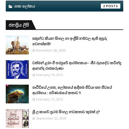
ශාක ලෝකය
2
ජනප්‍රිය ලිපි
සතුන්ට කියන සිංහල හා ඉංග්‍රීසි නම්වල ඇති අපූරු
වෙනස්කම්!
November 28, 2020
වත්මන් ළමා ගී පරපුරේ ආරම්භකයා - ශී‍්‍ර රූපදේව කවීන්ද්‍ර
ආනන්ද රාජකරුණා
February 14, 2012
පෘථිවියේ උපත, ලෝකයේ ආදීතම ජීවියා සහ ජීවයේ
ආරම්භය : පරිණාමයේ කතාව 1
February 15, 2012
ශ්‍රී ලංකාවේ ප්‍රථම සිංහල නවකතාව කුමක් ද?
September 22, 2020