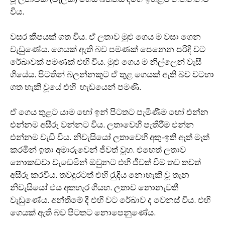
විය.
වසර කීපයක් ගත විය. ඒ ලතාව මුළු ගෙය ම වසා ගෙන
වැඩුණේය. ගෙයක් ඇති බව පමණක් පෙනෙන පරිදි වට
රේඛාවක් පමණක් එහි විය. මුළු ගෙය ම නිල්ලෙන් වැසී
ගියේය. පිටතින් බලන්නකුට ඒ තුළ ගෙයක් ඇති බව වටහා
ගත හැකි වූයේ එහි හැඩයෙන් පමණි.
ඒ ගෙය තුළට යාම හෝ ඉන් පිටතට පැමිණීම හෝ එන්න
එන්නම අසීරු වන්නට විය. ලතාවෙහි පැතිරීම එන්න
එන්නම වැඩි විය. නිවැසියෝ ලතාවෙහි අතු-ඉති ඈත් මෑත්
කරමින් ඉතා අමාරුවෙන් ජීවත් වූහ. එහෙත් ලතාව
නොකඩවා වැඩෙමින් ඔවුනට එහි ජීවත් වීම තව තවත්
අසීරු කරවීය. තවදුරටත් එහි රැුඳිය නොහැකි වූ තැන
නිවැසියෝ එය අතහැර ගියහ. ලතාව නොනැවතී
වැඩුණේය. අන්තිමේ දී එහි වට රේඛාව ද වෙනස් විය. එහි
ගෙයක් ඇති බව පිටතට නොපෙනුණේය.