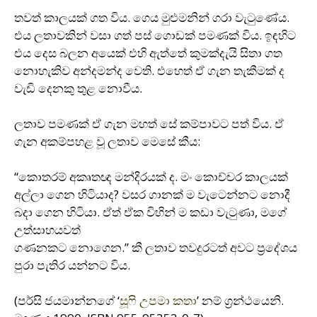
තවත් කාලයක් ගත විය. ගෙය මුළුමනින් ගරා වැටුණේය.
එය ලතාවකින් වසා ගත් පස් ගොඩක් පමණක් විය. ඉඳහිට
එය දෙස බලන අයෙක් එහි ඇත්තේ කුමක්දැයි සිතා ගත
නොහැකිව අන්දමන්ද වෙති. එහෙත් ඒ ගැන තැකීමක් ද
වැඩි දෙනකු තුළ නොවීය.
ලතාව පමණක් ඒ ගැන මහත් සේ කම්පාවට පත් විය. ඒ
ගැන අකම්පහළ වූ ලතාව මෙසේ කීය:
‘‘කොතරම් අකෘතඥ මන්දිරයක් ද. මං කොච්චර කාලයක්
අල්ලා ගෙන හිටියාද? වසර ගානක් ම වැටෙන්නට නොදී
බදා ගෙන හිටියා. ඒත් ඒක විහින් ම කඩා වැටුණා, මගේ
උත්සාහයවත්
ගණනකට නොගෙන.’’ කී ලතාව තවදුරටත් අවට ප‍්‍රදේශය
පුරා පැතිර යන්නට විය.
(පර්සි ජයමාන්නගේ ‘
සූෆි උපමා කතා
’ නම් ග‍්‍රන්ථයෙනි.