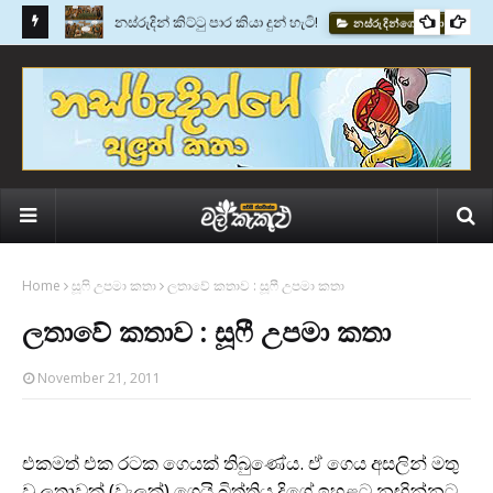
වසර 2600කට පෙර සිටි පෙරළිකාරයා - ඇනෙක්සිමැන්ඩර්
කතු වැකි
Home
සූෆි උපමා කතා
ලතාවේ කතාව : සූෆී උපමා කතා
ලතාවේ කතාව : සූෆී උපමා කතා
November 21, 2011
එකමත් එක රටක ගෙයක් තිබුණේය. ඒ ගෙය අසලින් මතු
වූ ලතාවක් (වැලක්) ගෙයි බිත්තිය දිගේ ඉහළට නඟින්නට