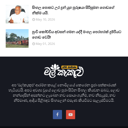
සිංහල පොතට උර දුන් යුග පුරුෂයා සිරිසුමන ගොඩගේ
නික්ම යයි.
May 10, 2026
පුංචි කෝච්චිය අවසන් ගමන යද්දී මංගල පෙරහරක් දුම්රියට
ගොඩ වෙයි!
May 01, 2026
අප ‘මල්කැකුළු’ ආරම්භ කළේ නොමිලයේ කෙරෙන ප‍්‍රජා සත්කාරයක්
හැටියටයි. අපට අවශ්‍ය වූයේ ලොව පුරා සිටින සිංහල කියවන ඔබට, ලොව
නන්දෙසින් අසන්නට ලැබෙන නව සොයා ගැනීම්, නව නිපැයුම්, නව
නිර්මාණ, ආදිය පිළිබඳව සිංහලෙන් එසැණ කියවීමට සැලැස්වීමටයි.