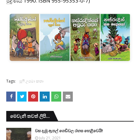
මුද්‍රණය 1990. ISBN 955-95353-0-7)
Tags:
සූෆි උපමා කතා
මෙවැනි තවත් ලිපි...
වස දැමූ ඇපල් ගෙඩිවල රහස හෙළිවෙයි!
July 21, 2021