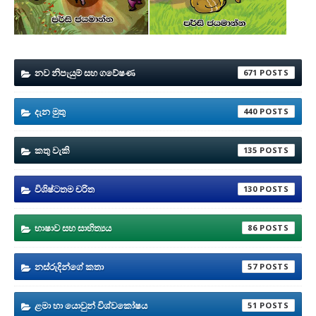
නව නිපැයුම් සහ ගවේෂණ
671
දැන මුතු
440
කතු වැකි
135
විශිෂ්ටතම චරිත
130
භාෂාව සහ සාහිත්‍යය
86
නස්රුදින්ගේ කතා
57
ළමා හා යොවුන් විශ්වකෝෂය
51