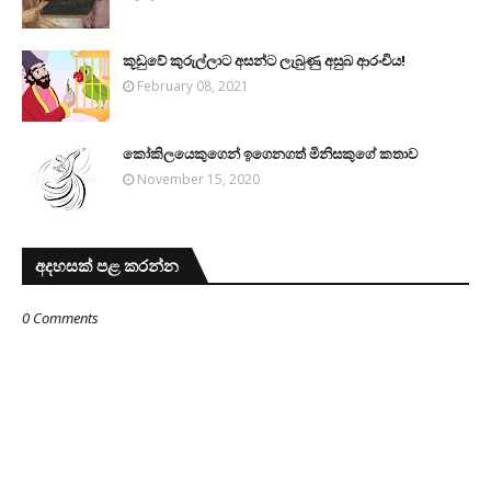
කූඩුවේ කුරුල්ලාට අසන්ට ලැබුණු අසුබ ආරංචිය!
February 08, 2021
කෝකිලයෙකුගෙන් ඉගෙනගත් මිනිසකුගේ කතාව
November 15, 2020
අදහසක් පළ කරන්න
0 Comments