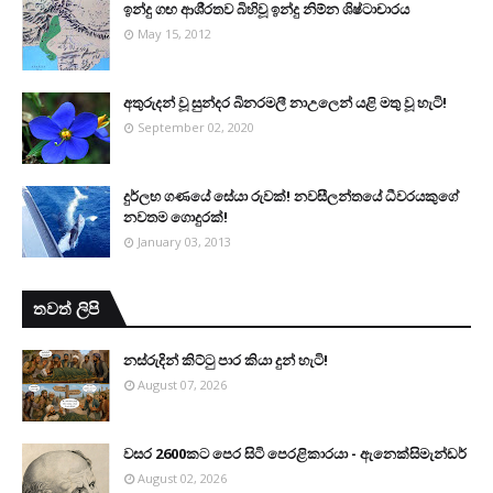
ඉන්දු ගඟ ආශි‍්‍රතව බිහිවූ ඉන්දු නිම්න ශිෂ්ටාචාරය
May 15, 2012
අතුරුදන් වූ සුන්දර බිනරමලී නාඋ‍ලෙන් යළි මතු වූ හැටි!
September 02, 2020
දුර්ලභ ගණයේ සේයා රුවක්! නවසීලන්තයේ ධීවරයකුගේ
නවතම ගොදුරක්!
January 03, 2013
තවත් ලිපි
නස්රුදින් කිට්ටු පාර කියා දුන් හැටි!
August 07, 2026
වසර 2600කට පෙර සිටි පෙරළිකාරයා - ඇනෙක්සිමැන්ඩර්
August 02, 2026