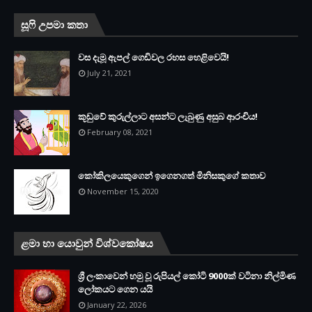
සූෆි උපමා කතා
වස දැමූ ඇපල් ගෙඩිවල රහස හෙළිවෙයි!
July 21, 2021
කූඩුවේ කුරුල්ලාට අසන්ට ලැබුණු අසුබ ආරංචිය!
February 08, 2021
කෝකිලයෙකුගෙන් ඉගෙනගත් මිනිසකුගේ කතාව
November 15, 2020
ළමා හා යොවුන් විශ්වකෝෂය
ශ්‍රී ලංකාවෙන් හමු වූ රුපියල් කෝටි 9000ක් වටිනා නිල්මිණ
ලෝකයට ගෙන යයි
January 22, 2026