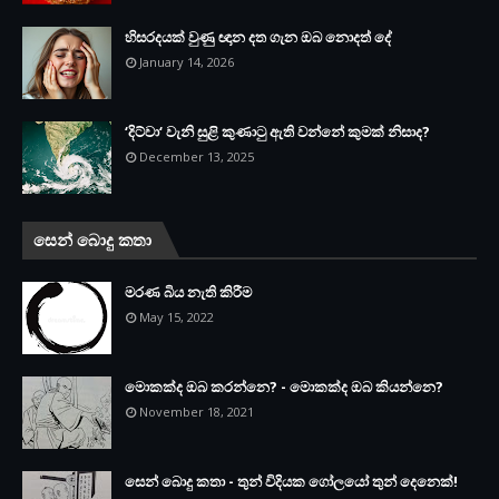
හිසරදයක් වුණු ඥාන දත ගැන ඔබ නොදත් දේ
January 14, 2026
‘දිට්වා‘ වැනි සුළි කුණාටු ඇති වන්නේ කුමක් නිසාද?
December 13, 2025
සෙන් බොදු කතා
මරණ බිය නැති කිරීම
May 15, 2022
මොකක්ද ඔබ කරන්නෙ? - මොකක්ද ඔබ කියන්නෙ?
November 18, 2021
සෙන් බොදු කතා - තුන් විදියක ගෝලයෝ තුන් දෙනෙක්!