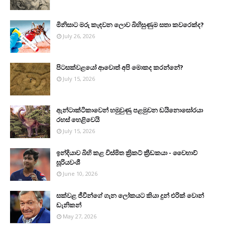
මිනිසාට මරු කැඳවන ලොව බිහිසුණුම සතා කවරෙක්ද?
July 26, 2026
පිටසක්වළයෝ ආවොත් අපි මොකද කරන්නේ?
July 15, 2026
ඇන්ටාක්ටිකාවෙන් හමුවුණු පළමුවන ඩයිනොසෝරයා
රහස් හෙළිවෙයි
July 15, 2026
ඉන්දියාව බිහි කළ විස්මිත ක්‍රිකට් ක්‍රීඩකයා - වෛභාව්
සූරියවංශී
June 10, 2026
සක්වළ ජීවීන්ගේ ගැන ලෝකයට කියා දුන් එරික් වොන්
ඩැනිකන්
May 27, 2026