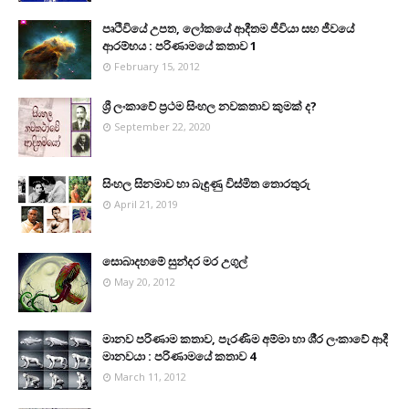
පෘථිවියේ උපත, ලෝකයේ ආදීතම ජීවියා සහ ජීවයේ
ආරම්භය : පරිණාමයේ කතාව 1
February 15, 2012
ශ්‍රී ලංකාවේ ප්‍රථම සිංහල නවකතාව කුමක් ද?
September 22, 2020
සිංහල සිනමාව හා බැඳුණු විස්මිත තොරතුරු
April 21, 2019
සොබාදහමේ සුන්දර මර උගුල්
May 20, 2012
මානව පරිණාම කතාව, පැරණිම අම්මා හා ශී‍්‍ර ලංකාවේ ආදී
මානවයා : පරිණාමයේ කතාව 4
March 11, 2012