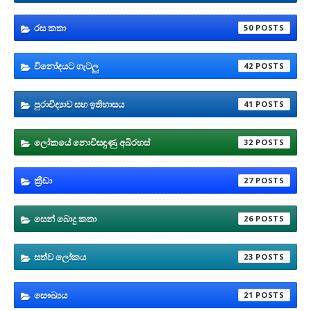
රස කතා
50
විනෝදයට ගැටලු
42
පුරාවිද්‍යාව සහ ඉතිහාසය
41
ලෝකයේ නොවිසඳුණු අබිරහස්
32
ක්‍රීඩා
27
සෙන් බොදු කතා
26
සත්ව ලෝකය
23
සෞඛ්‍යය
21