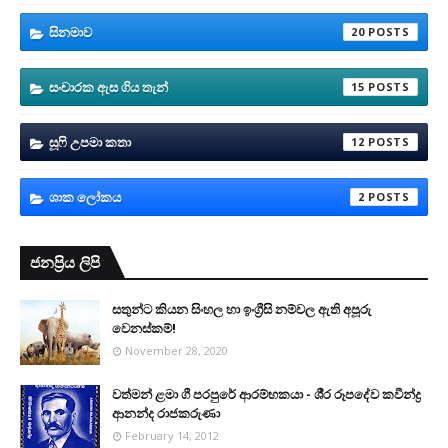
සිනමාව
20
සංචාරක ඇස ගිය තැන්
15
සූෆි උපමා කතා
12
ශාක ලෝකය
2
ජනප්‍රිය ලිපි
සතුන්ට කියන සිංහල හා ඉංග්‍රීසි නම්වල ඇති අපූරු
වෙනස්කම්!
November 28, 2020
වත්මන් ළමා ගී පරපුරේ ආරම්භකයා - ශී‍්‍ර රූපදේව කවීන්ද්‍ර
ආනන්ද රාජකරුණා
February 14, 2012